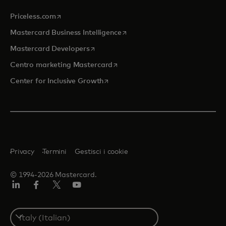
si apre in una nuova scheda
Priceless.com
si apre in una nuova scheda
Mastercard Business Intelligence
si apre in una nuova scheda
Mastercard Developers
si apre in una nuova scheda
Centro marketing Mastercard
si apre in una nuova scheda
Center for Inclusive Growth
Privacy
Termini
Gestisci i cookie
© 1994-2026 Mastercard.
Linkedin
Facebook
Twitter/X
Youtube
Select
a