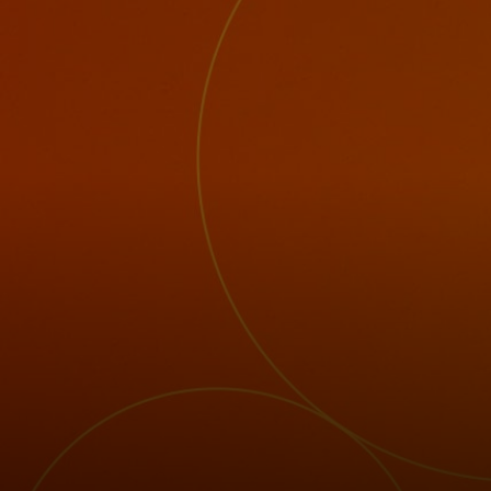
Per te
Per il business
Per il mondo
Per gli innovatori
Newsroom