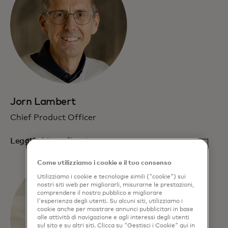
Jorn Lambert
Chief Product Officer
Leggi la biografia
Come utilizziamo i cookie e il tuo consenso
Utilizziamo i cookie e tecnologie simili ("cookie") sui
nostri siti web per migliorarli, misurarne le prestazioni,
comprendere il nostro pubblico e migliorare
l'esperienza degli utenti. Su alcuni siti, utilizziamo i
cookie anche per mostrare annunci pubblicitari in base
alle attività di navigazione e agli interessi degli utenti
sul sito e su altri siti. Clicca su "Gestisci i Cookie" qui in