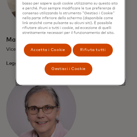
basso per sapere quali cookie utilizziamo su questo sito
e perché. Puoi sempre modificare le tue preferenze di
consenso utilizzando lo strumento "Gestisci i Cookie"
nella parte inferiore dello schermo (disponibile come
link anziché come pulsante su alcuni siti). È possibile
rifiutare alcuni o tutti i cookie, ad eccezione di quelli
strettamente necessari per il funzionamento del sito.
Max Lanckriet
Vicepresidente esecutivo, Consegna clienti Europa
Accetta i Cookie
Rifiuta tutti
Leggi la biografia
Gestisci i Cookie