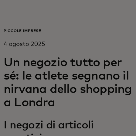
Per te
Per il business
PICCOLE IMPRESE
4 agosto 2025
Per il mondo
Un negozio tutto per
Per gli innovatori
sé: le atlete segnano il
nirvana dello shopping
Newsroom
a Londra
I negozi di articoli