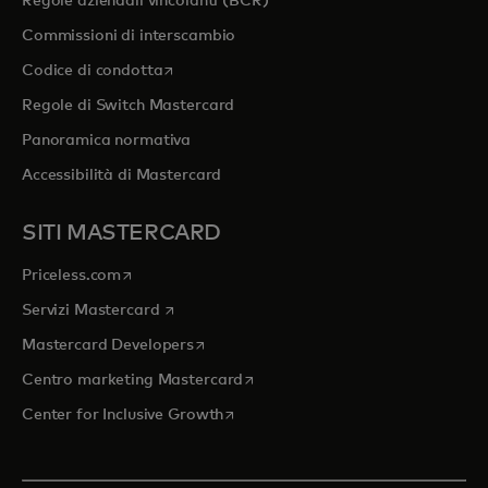
Regole aziendali vincolanti (BCR)
Commissioni di interscambio
si apre in una nuova scheda
Codice di condotta
Regole di Switch Mastercard
Panoramica normativa
Accessibilità di Mastercard
SITI MASTERCARD
si apre in una nuova scheda
Priceless.com
si apre in una nuova scheda
Servizi Mastercard
si apre in una nuova scheda
Mastercard Developers
si apre in una nuova scheda
Centro marketing Mastercard
si apre in una nuova scheda
Center for Inclusive Growth