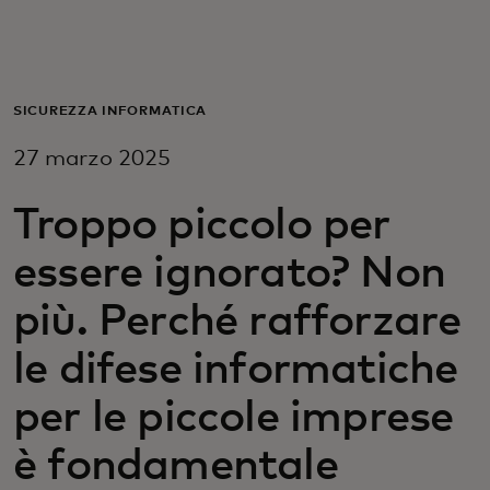
Per te
Per il business
SICUREZZA INFORMATICA
27 marzo 2025
Per il mondo
Troppo piccolo per
Per gli innovatori
essere ignorato? Non
più. Perché rafforzare
Newsroom
le difese informatiche
per le piccole imprese
è fondamentale