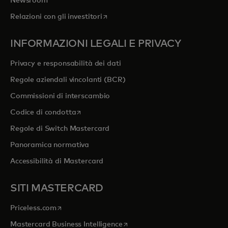
Newsroom
si apre in una nuova scheda
Relazioni con gli investitori
INFORMAZIONI LEGALI E PRIVACY
Privacy e responsabilità dei dati
Regole aziendali vincolanti (BCR)
Commissioni di interscambio
si apre in una nuova scheda
Codice di condotta
Regole di Switch Mastercard
Panoramica normativa
Accessibilità di Mastercard
SITI MASTERCARD
si apre in una nuova scheda
Priceless.com
si apre in una nuova scheda
Mastercard Business Intelligence