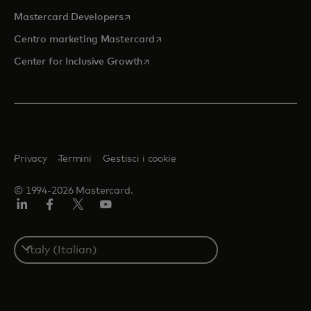
si apre in una nuova scheda
Mastercard Developers
si apre in una nuova scheda
Centro marketing Mastercard
si apre in una nuova scheda
Center for Inclusive Growth
Privacy
Termini
Gestisci i cookie
© 1994-2026 Mastercard.
Linkedin
Facebook
Twitter/X
Youtube
Select
a
country