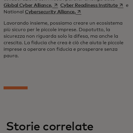
si apre in una nuova scheda
si apr
Global Cyber Alliance,
Cyber Readiness Institute
e
si apre in una nuova sche
National
Cybersecurity Alliance.
Lavorando insieme, possiamo creare un ecosistema
più sicuro per le piccole imprese. Dopotutto, la
sicurezza non riguarda solo la difesa, ma anche la
crescita. La fiducia che crea è ciò che aiuta le piccole
imprese a operare con fiducia e prosperare senza
paura.
Storie correlate