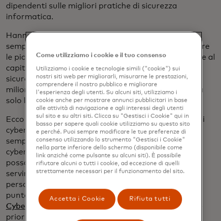
dipendenti sulle migliori pratiche di sicurezza
informatica.
Hanno bisogno di sostegno. Questa è una parte
sempre più importante della nostra missione: aiutare
Come utilizziamo i cookie e il tuo consenso
le piccole imprese a pagare, essere pagate, accedere al
capitale e digitalizzare le loro operazioni in modo
Utilizziamo i cookie e tecnologie simili ("cookie") sui
nostri siti web per migliorarli, misurarne le prestazioni,
sicuro. Dal 2020, Mastercard ha portato più di 50
comprendere il nostro pubblico e migliorare
milioni di piccole imprese nell'economia digitale. Ma
l'esperienza degli utenti. Su alcuni siti, utilizziamo i
solo la fiducia li terrà lì.
cookie anche per mostrare annunci pubblicitari in base
alle attività di navigazione e agli interessi degli utenti
sul sito e su altri siti. Clicca su "Gestisci i Cookie" qui in
Ecco perché stiamo collaborando con altri esperti di
basso per sapere quali cookie utilizziamo su questo sito
cybersecurity e investendo in innovazioni che
e perché. Puoi sempre modificare le tue preferenze di
semplifichino ma rafforzino gli approcci alla
consenso utilizzando lo strumento "Gestisci i Cookie"
nella parte inferiore dello schermo (disponibile come
cybersecurity, così che i titolari di piccole imprese
link anziché come pulsante su alcuni siti). È possibile
possano concentrarsi su ciò che sanno fare meglio:
rifiutare alcuni o tutti i cookie, ad eccezione di quelli
strettamente necessari per il funzionamento del sito.
servire i propri clienti. Ad esempio, abbiamo
personalizzato il nostro scanner di vulnerabilità di
punta RiskRecon per le piccole imprese tramite
My
Accetta i Cookie
Rifiuta tutti
si apre in una nuova scheda
Cyber Risk
, consentendo loro di individuare, dare
priorità e agire sulle minacce alla sicurezza