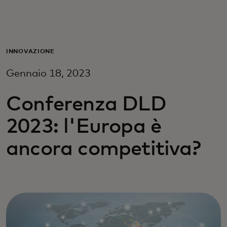
Per te
Per il business
INNOVAZIONE
Gennaio 18, 2023
Per il mondo
Conferenza DLD
Per gli innovatori
2023: l'Europa è
ancora competitiva?
Newsroom