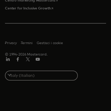
Centro marketing Mastercard
si apre in una nuova scheda
Center for Inclusive Growth
Privacy
Termini
Gestisci i cookie
© 1994-2026 Mastercard.
Linkedin
Facebook
Twitter/X
Youtube
Select
a
country