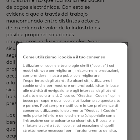
uno strumento que facilita la realización
de pagos electrónicos. Con esto se
evidencia que a través del trabajo
mancomunado entre distintos actores
de la cadena de valor de la industria es
posible proponer soluciones
innovadoras, inclusivas y simples. Sono
sicuro che con questo tipo di iniziative
seguiamo costruendo un paese
Come utilizziamo i cookie e il tuo consenso
dall'industria dei pagamenti e
Utilizziamo i cookie e tecnologie simili ("cookie") sui
promuovendo l'uso di canali di facile
nostri siti web per migliorarli, misurarne le prestazioni,
accesso per quei compratori che sono
comprendere il nostro pubblico e migliorare
l'esperienza degli utenti. Su alcuni siti, utilizziamo i
alla ricerca di facilitazioni, agilità e
cookie anche per mostrare annunci pubblicitari in base
sicurezza in los comercios electrónicos»,
alle attività di navigazione e agli interessi degli utenti
ha spiegato Andrés Felipe Duque,
sul sito e su altri siti. Clicca su "Gestisci i Cookie" qui in
basso per sapere quali cookie utilizziamo su questo sito
presidente esecutivo di Redeban.
e perché. Puoi sempre modificare le tue preferenze di
consenso utilizzando lo strumento "Gestisci i Cookie"
Los comercios también se verán
nella parte inferiore dello schermo (disponibile come
link anziché come pulsante su alcuni siti). È possibile
beneficiados con questa soluzione, ya
rifiutare alcuni o tutti i cookie, ad eccezione di quelli
que les permite offrecer un'esperienza di
strettamente necessari per il funzionamento del sito.
acquisto unica che contribuisce ad