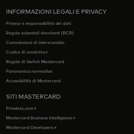
INFORMAZIONI LEGALI E PRIVACY
Privacy e responsabilità dei dati
Regole aziendali vincolanti (BCR)
Commissioni di interscambio
si apre in una nuova scheda
Codice di condotta
Regole di Switch Mastercard
Panoramica normativa
Accessibilità di Mastercard
SITI MASTERCARD
si apre in una nuova scheda
Priceless.com
si apre in una nuova scheda
Mastercard Business Intelligence
si apre in una nuova scheda
Mastercard Developers