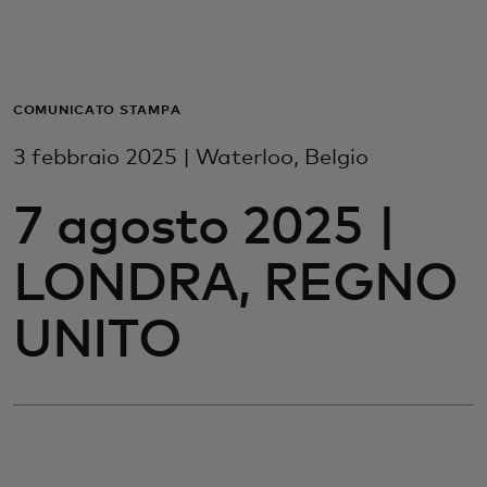
Per te
Per il business
COMUNICATO STAMPA
3 febbraio 2025 | Waterloo, Belgio
Per il mondo
7 agosto 2025 |
Per gli innovatori
LONDRA, REGNO
Newsroom
UNITO