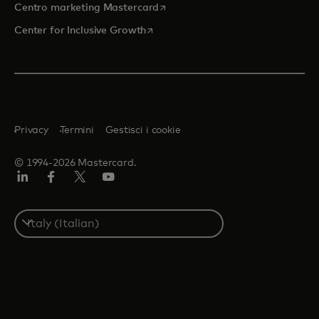
si apre in una nuova scheda
Centro marketing Mastercard
si apre in una nuova scheda
Center for Inclusive Growth
Privacy
Termini
Gestisci i cookie
© 1994-2026 Mastercard.
Linkedin
Facebook
Twitter/X
Youtube
Select
a
country