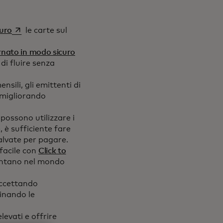
si apre in una nuova scheda
curo
le carte sul
si apre in una nuova scheda
rnato in modo sicuro
di fluire senza
nsili, gli emittenti di
 migliorando
possono utilizzare i
, è sufficiente fare
 salvate per pagare.
 facile con
Click to
mentano nel mondo
accettando
inando le
evati e offrire