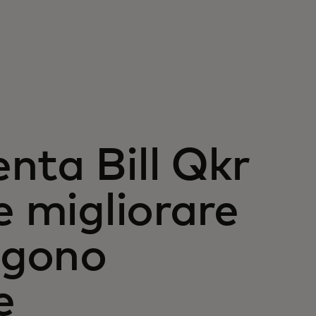
nta Bill Qkr
e migliorare
engono
e