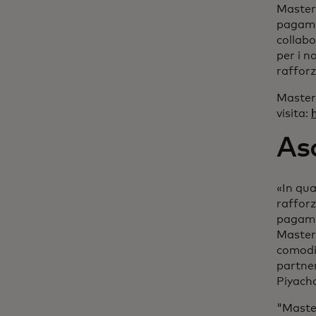
Masterc
pagamen
collabo
per i n
rafforz
Masterc
visita:
Asc
«In qua
rafforz
pagamen
Masterc
comodit
partner
Piyach
"Master