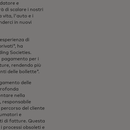
ndatore e
 di scalare i nostri
 vita, l'auto e i
nderci in nuovi
esperienza di
rivati", ha
ing Societies.
di pagamento per i
atture, rendendo più
nti delle bollette".
agamento delle
 profonda
ontare nella
, responsabile
r percorso del cliente
sumatori e
ti di fatture. Questa
i processi obsoleti e