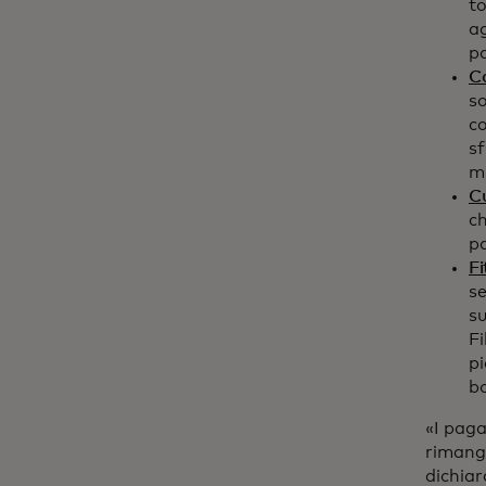
t
ag
pa
C
s
co
sf
mi
C
ch
pa
F
se
su
Fi
pi
bo
«I pag
rimango
dichiar