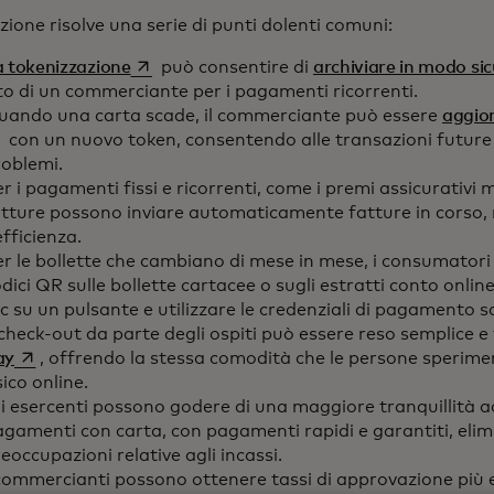
zione risolve una serie di punti dolenti comuni:
si apre in una nuova scheda
 tokenizzazione
può consentire di
archiviare in modo si
to di un commerciante per i pagamenti ricorrenti.
uando una carta scade, il commerciante può essere
aggio
con un nuovo token, consentendo alle transazioni future 
roblemi.
r i pagamenti fissi e ricorrenti, come i premi assicurativi me
atture possono inviare automaticamente fatture in corso,
efficienza.
r le bollette che cambiano di mese in mese, i consumatori 
dici QR sulle bollette cartacee o sugli estratti conto online
ic su un pulsante e utilizzare le credenziali di pagamento
 check-out da parte degli ospiti può essere reso semplice e
si apre in una nuova scheda
ay
, offrendo la stessa comodità che le persone speri
sico online.
i esercenti possono godere di una maggiore tranquillità 
gamenti con carta, con pagamenti rapidi e garantiti, elim
eoccupazioni relative agli incassi.
commercianti possono ottenere tassi di approvazione più el