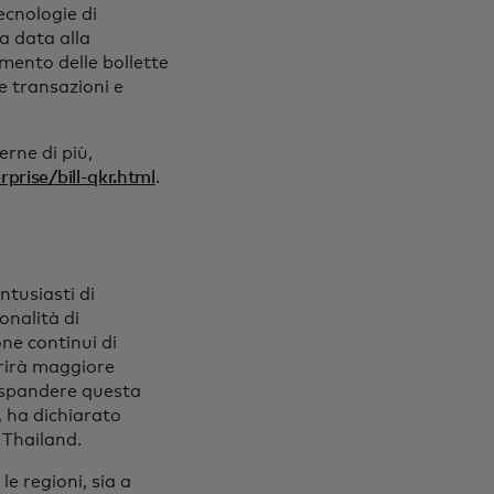
ecnologie di
a data alla
mento delle bollette
re transazioni e
erne di più,
rise/bill-qkr.html
.
ntusiasti di
onalità di
ne continui di
frirà maggiore
 espandere questa
, ha dichiarato
 Thailand.
e regioni, sia a