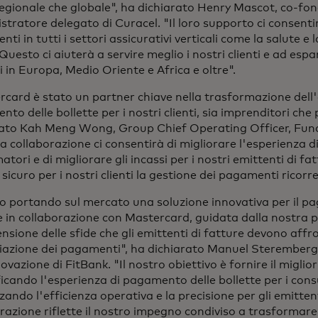
 regionale che globale", ha dichiarato Henry Mascot, co-fo
tratore delegato di Curacel. "Il loro supporto ci consentirà
ti in tutti i settori assicurativi verticali come la salute e la
 Questo ci aiuterà a servire meglio i nostri clienti e ad espa
 in Europa, Medio Oriente e Africa e oltre".
card è stato un partner chiave nella trasformazione dell'
to delle bollette per i nostri clienti, sia imprenditori che p
rato Kah Meng Wong, Group Chief Operating Officer, Fund
 collaborazione ci consentirà di migliorare l'esperienza 
tori e di migliorare gli incassi per i nostri emittenti di f
e sicuro per i nostri clienti la gestione dei pagamenti ricorre
o portando sul mercato una soluzione innovativa per il p
e in collaborazione con Mastercard, guidata dalla nostra
sione delle sfide che gli emittenti di fatture devono affr
liazione dei pagamenti", ha dichiarato Manuel Steremberg
novazione di FitBank. "Il nostro obiettivo è fornire il miglio
icando l'esperienza di pagamento delle bollette per i con
zando l'efficienza operativa e la precisione per gli emitten
razione riflette il nostro impegno condiviso a trasformare 