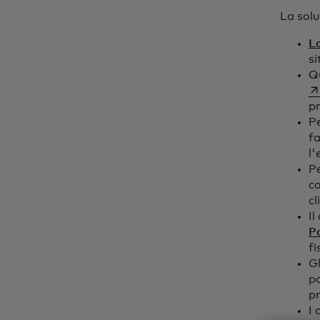
La solu
La
si
Q
p
Pe
f
l'
Pe
co
cl
Il
P
fi
Gl
pa
pr
I 