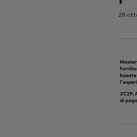
28 ot
Masterc
fornito
basate 
l'espe
2C2P, A
di paga