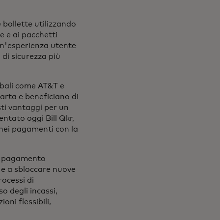
 bollette utilizzando
e e ai pacchetti
un'esperienza utente
 di sicurezza più
lobali come AT&T e
arta e beneficiano di
esti vantaggi per un
tato oggi Bill Qkr,
nei pagamenti con la
 di pagamento
i e a sbloccare nuove
rocessi di
o degli incassi,
oni flessibili,