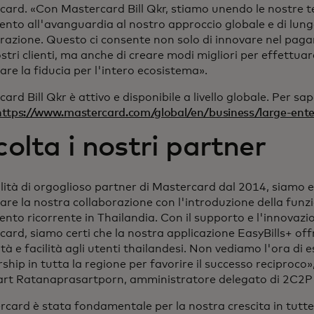
ard. «Con Mastercard Bill Qkr, stiamo unendo le nostre t
to all'avanguardia al nostro approccio globale e di lung
razione. Questo ci consente non solo di innovare nel paga
ostri clienti, ma anche di creare modi migliori per effettua
are la fiducia per l'intero ecosistema».
ard Bill Qkr è attivo e disponibile a livello globale. Per sap
https://www.mastercard.com/global/en/business/large-enterp
olta i nostri partner
lità di orgoglioso partner di Mastercard dal 2014, siamo e
are la nostra collaborazione con l'introduzione della funzi
to ricorrente in Thailandia. Con il supporto e l'innovazio
ard, siamo certi che la nostra applicazione EasyBills+ of
à e facilità agli utenti thailandesi. Non vediamo l'ora di
ship in tutta la regione per favorire il successo reciproco»
art Ratanaprasartporn, amministratore delegato di 2C2P
card è stata fondamentale per la nostra crescita in tutte l