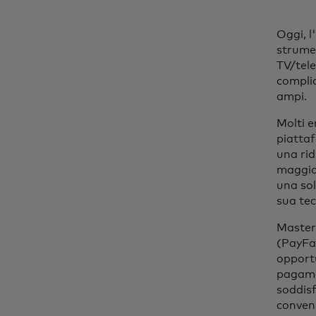
Oggi, l
strumen
TV/tele
complic
ampi.
Molti e
piattaf
una rid
maggior
una so
sua te
Masterc
(PayFac
opportu
pagamen
soddisf
conveni