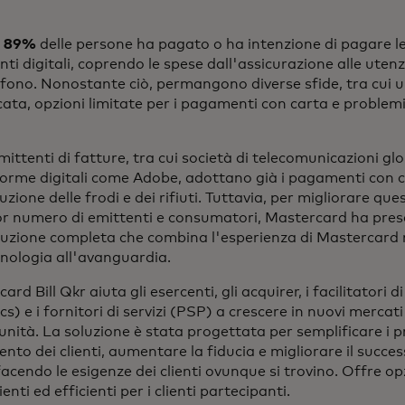
'
89%
delle persone ha pagato o ha intenzione di pagare le
ti digitali, coprendo le spese dall'assicurazione alle utenz
fono. Nonostante ciò, permangono diverse sfide, tra cui 
ata, opzioni limitate per i pagamenti con carta e problemi
mittenti di fatture, tra cui società di telecomunicazioni g
orme digitali come Adobe, adottano già i pagamenti con c
uzione delle frodi e dei rifiuti. Tuttavia, per migliorare qu
 numero di emittenti e consumatori, Mastercard ha presen
luzione completa che combina l'esperienza di Mastercard 
cnologia all'avanguardia.
ard Bill Qkr aiuta gli esercenti, gli acquirer, i facilitatori
s) e i fornitori di servizi (PSP) a crescere in nuovi mercat
nità. La soluzione è stata progettata per semplificare i p
to dei clienti, aumentare la fiducia e migliorare il success
acendo le esigenze dei clienti ovunque si trovino. Offre opzi
enti ed efficienti per i clienti partecipanti.