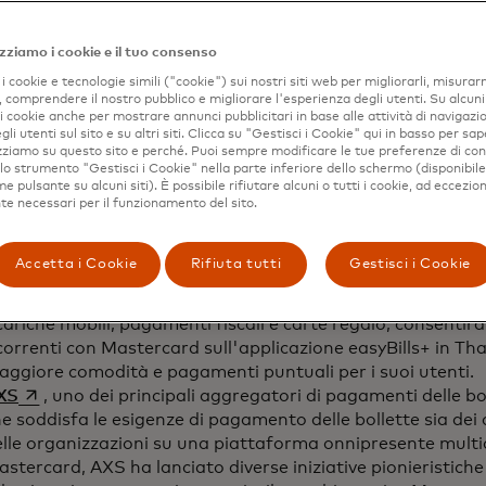
'esperienza migliore per i titolari di carta sfruttando una
r prevenire pagamenti rifiutati indirizzabili.
zziamo i cookie e il tuo consenso
 questa esperienza digitale end-to-end, i clienti partecip
i cookie e tecnologie simili ("cookie") sui nostri siti web per migliorarli, misurar
cesso alla più ampia base di partner di Mastercard per f
, comprendere il nostro pubblico e migliorare l'esperienza degli utenti. Su alcuni s
 i cookie anche per mostrare annunci pubblicitari in base alle attività di navigazio
 di innovazione. Ciò include lo sviluppo del prodotto, gli sp
gli utenti sul sito e su altri siti. Clicca su "Gestisci i Cookie" qui in basso per sap
ettazione di prototipi, nonché l'accesso anticipato ai proge
izziamo su questo sito e perché. Puoi sempre modificare le tue preferenze di co
i e il supporto continuo all'implementazione.
 lo strumento "Gestisci i Cookie" nella parte inferiore dello schermo (disponibil
 pulsante su alcuni siti). È possibile rifiutare alcuni o tutti i cookie, ad eccezion
e necessari per il funzionamento del sito.
ie iniziale di partner strategici in Africa, Asia Pacifico e 
 Mastercard Bill Qkr:
Accetta i Cookie
Rifiuta tutti
Gestisci i Cookie
si apre in una nuova scheda
C2P
, che offre la piattaforma easyBills nel sud-est asiat
cesso dei consumatori a beni e servizi digitali, tra cui pag
cariche mobili, pagamenti fiscali e carte regalo, consenti
correnti con Mastercard sull'applicazione easyBills+ in Th
aggiore comodità e pagamenti puntuali per i suoi utenti.
si apre in una nuova scheda
XS
, uno dei principali aggregatori di pagamenti delle b
e soddisfa le esigenze di pagamento delle bollette sia de
lle organizzazioni su una piattaforma onnipresente multi
stercard, AXS ha lanciato diverse iniziative pionieristic