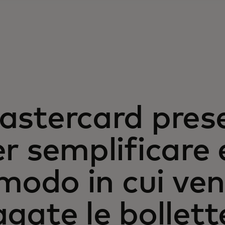
stercard prese
r semplificare 
 modo in cui v
gate le bollett