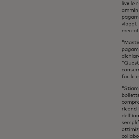
livello
amminis
pagamen
viaggi.
mercati
"Master
pagamen
dichia
"Questa
consuma
facile 
"Stiam
bollett
compren
riconci
dell'in
semplif
ottimiz
collabo