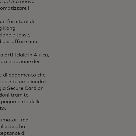
card. Una nuova
tomatizzare i
re in una nuova scheda
 un fornitore di
ng Kong
zione e tasse,
 per offrire una
 artificiale in Africa,
'accettazione dei
ogie di pagamento che
tina, sta ampliando i
ogia Secure Card on
zioni tramite
ce pagamento delle
to.
sumatori, ma
llette», ha
ceptance di