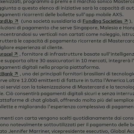
okenizzati, programmi a premi e il marchio sonico Master
giunta a questo elenco di iniziative sarà la capacità di au
gamenti ricorrenti delle bollette sull'app mobile AXS.
si apre in una nuova scheda
si ap
ardUp
(una società sussidiaria di
Funding Societies
),
oluzioni di pagamento che serve Singapore, Malesia e Ho
ncentrandosi su verticali non cartati come noleggio, istru
rutterà le capacità di pagamento ricorrente di Mastercard
gliore esperienza al cliente.
si apre in una nuova scheda
uracel
, fornitore di infrastrutture basate sull'intelligenza
e supporta oltre 30 assicuratori in 10 mercati, integrerà l
gamenti digitali nella propria piattaforma.
si apre in una nuova scheda
itBank
, uno dei principali fornitori brasiliani di tecnol
rve oltre 12.000 emittenti di fatture in tutta l'America La
oi servizi con la tokenizzazione di Mastercard e la tecnol
le. Ciò consentirà pagamenti digitali sicuri e senza interru
attaforme di chat globali, offrendo molto più del sempli
llette e migliorando l'esperienza complessiva di pagamen
amenti con carta vengono scelti quotidianamente dai con
no notevolmente sottoutilizzati per il pagamento delle bo
ato Jennifer Marriner, vicepresidente esecutivo, Global Ac