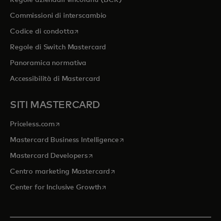
Regole aziendali vincolanti (BCR)
Commissioni di interscambio
si apre in una nuova scheda
Codice di condotta
Regole di Switch Mastercard
Panoramica normativa
Accessibilità di Mastercard
SITI MASTERCARD
si apre in una nuova scheda
Priceless.com
si apre in una nuova scheda
Mastercard Business Intelligence
si apre in una nuova scheda
Mastercard Developers
si apre in una nuova scheda
Centro marketing Mastercard
si apre in una nuova scheda
Center for Inclusive Growth