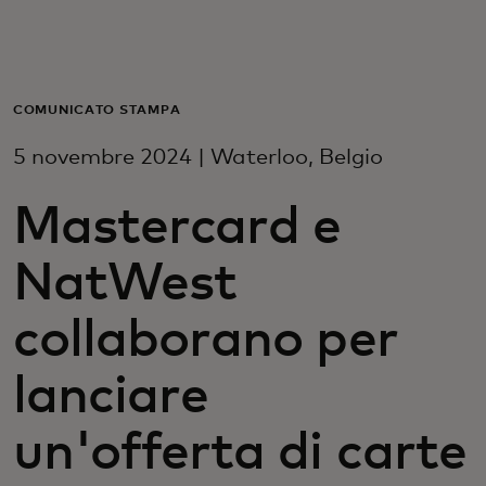
Per te
Per il business
COMUNICATO STAMPA
5 novembre 2024 | Waterloo, Belgio
Per il mondo
Mastercard e
Per gli innovatori
NatWest
Newsroom
collaborano per
lanciare
un'offerta di carte