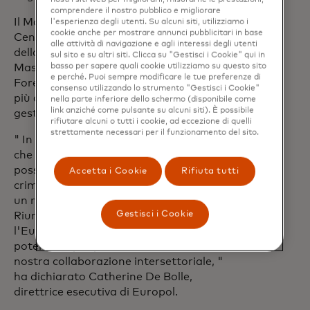
comprendere il nostro pubblico e migliorare
Il Mastercard European Cyber Resilience
l'esperienza degli utenti. Su alcuni siti, utilizziamo i
cookie anche per mostrare annunci pubblicitari in base
Centre include un Fusion Centre, il cuore
alle attività di navigazione e agli interessi degli utenti
della risposta organizzativa di
sul sito e su altri siti. Clicca su "Gestisci i Cookie" qui in
basso per sapere quali cookie utilizziamo su questo sito
Mastercard agli incidenti, e un Digital
e perché. Puoi sempre modificare le tue preferenze di
Forensics Lab oltre ai rappresentanti di
consenso utilizzando lo strumento "Gestisci i Cookie"
più di 20 team, tutti fondamentali per
nella parte inferiore dello schermo (disponibile come
link anziché come pulsante su alcuni siti). È possibile
gestire un Resilience Centre efficace.
rifiutare alcuni o tutti i cookie, ad eccezione di quelli
strettamente necessari per il funzionamento del sito.
" In Europol, siamo fermamente convinti
che nessun attore, settore o nazione
possa affrontare da solo le minacce dei
Accetta i Cookie
Rifiuta tutti
criminali informatici. Ognuno di noi ha
un ruolo complementare da svolgere.
Gestisci i Cookie
Riunendo tutti gli attori pertinenti,
l'European Cyber Resilience Centre ha il
potenziale per portare l'eccellenza nella
nostra collaborazione intersettoriale, "
ha dichiarato Catherine De Bolle,
direttrice esecutiva di Europol.