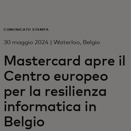
Per te
Per il business
COMUNICATO STAMPA
30 maggio 2024 | Waterloo, Belgio
Per il mondo
Mastercard apre il
Per gli innovatori
Centro europeo
Newsroom
per la resilienza
informatica in
Belgio