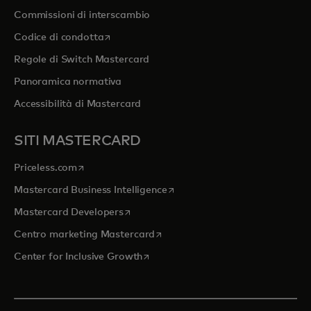
Commissioni di interscambio
si apre in una nuova scheda
Codice di condotta
Regole di Switch Mastercard
Panoramica normativa
Accessibilità di Mastercard
SITI MASTERCARD
si apre in una nuova scheda
Priceless.com
si apre in una nuova scheda
Mastercard Business Intelligence
si apre in una nuova scheda
Mastercard Developers
si apre in una nuova scheda
Centro marketing Mastercard
si apre in una nuova scheda
Center for Inclusive Growth