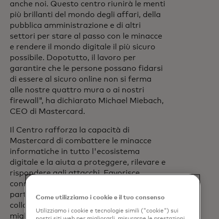
anche noi. Questo centro riunirà le menti
più brillanti del mondo degli affari, della
pubblica amministrazione e di altri
settori per stare al passo con le minacce
e rendere il mondo digitale il più sicuro
possibile. Dopotutto, il lavoro per
garantire che le persone possano fidarsi
di essere al sicuro online non si ferma
alle nostre quattro mura o ai nostri
firewall", ha dichiarato Michael Miebach,
CEO di Mastercard.
Il Centro rafforza la capacità di
Mastercard di combattere le minacce
informatiche in tutto l'ecosistema
digitale e la aiuta a proteggere, rilevare e
rispondere agli attacchi. Favorisce
connessioni più profonde con clienti,
partner e stakeholder e promuove la
Come utilizziamo i cookie e il tuo consenso
collaborazione in tutta la regione,
Utilizziamo i cookie e tecnologie simili ("cookie") sui
migliorando la resilienza.
nostri siti web per migliorarli, misurarne le prestazioni,