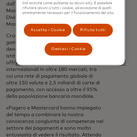
link anziché come pulsante su alcuni siti). È possibile
dall'affidabilità della rete
rifiutare alcuni o tutti i cookie, ad eccezione di quelli
Mastercard",
afferma Erik Gutwasser,
strettamente necessari per il funzionamento del sito.
Division President, Nordics and Baltics di
Mastercard.
Accetta i Cookie
Rifiuta tutti
Cross-Border Services fa parte della
gamma di soluzioni di trasferimento di
denaro internazionale di Mastercard. Gli
Gestisci i Cookie
istituti finanziari partecipanti possono
offrire ai propri clienti pagamenti
internazionali in oltre 180 mercati, tra
cui una rete di pagamento globale di
oltre 150 valute e 2,5 miliardi di carte di
pagamento, con accesso a oltre il 95%
della popolazione bancaria mondiale.
«Pagero e Mastercard hanno impiegato
del tempo a combinare la nostra
conoscenza congiunta di competenze nel
settore dei pagamenti e sono molto
entusiasta di vedere il risultato. Attendo