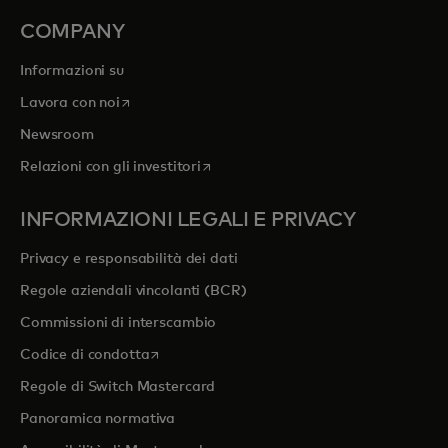
COMPANY
Informazioni su
si apre in una nuova scheda
Lavora con noi
Newsroom
si apre in una nuova scheda
Relazioni con gli investitori
INFORMAZIONI LEGALI E PRIVACY
Privacy e responsabilità dei dati
Regole aziendali vincolanti (BCR)
Commissioni di interscambio
si apre in una nuova scheda
Codice di condotta
Regole di Switch Mastercard
Panoramica normativa