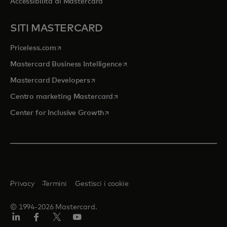
Accessibilità di Mastercard
SITI MASTERCARD
si apre in una nuova scheda
Priceless.com
si apre in una nuova scheda
Mastercard Business Intelligence
si apre in una nuova scheda
Mastercard Developers
si apre in una nuova scheda
Centro marketing Mastercard
si apre in una nuova scheda
Center for Inclusive Growth
Privacy
Termini
Gestisci i cookie
© 1994-2026 Mastercard.
Linkedin
Facebook
Twitter/X
Youtube