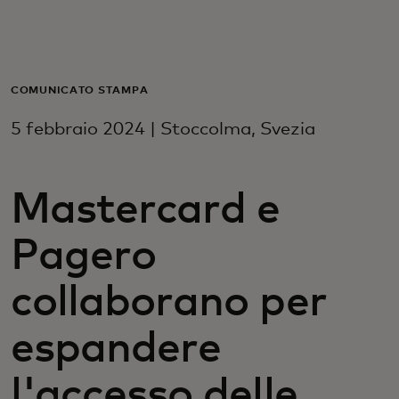
Per te
Per il business
COMUNICATO STAMPA
5 febbraio 2024 | Stoccolma, Svezia
Per il mondo
Mastercard e
Per gli innovatori
Pagero
Newsroom
collaborano per
espandere
l'accesso delle