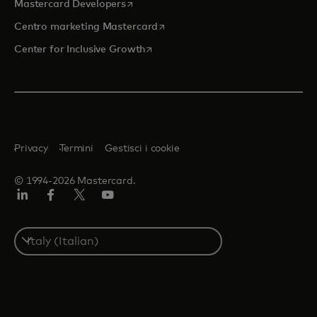
si apre in una nuova scheda
Mastercard Developers
si apre in una nuova scheda
Centro marketing Mastercard
si apre in una nuova scheda
Center for Inclusive Growth
Privacy
Termini
Gestisci i cookie
© 1994-2026 Mastercard.
Linkedin
Facebook
Twitter/X
Youtube
Select
a
country