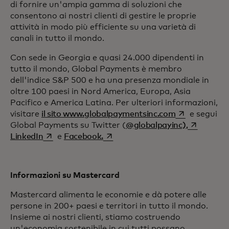
di fornire un'ampia gamma di soluzioni che
consentono ai nostri clienti di gestire le proprie
attività in modo più efficiente su una varietà di
canali in tutto il mondo.
Con sede in Georgia e quasi 24.000 dipendenti in
tutto il mondo, Global Payments è membro
dell'indice S&P 500 e ha una presenza mondiale in
oltre 100 paesi in Nord America, Europa, Asia
Pacifico e America Latina. Per ulteriori informazioni,
si apre in un
visitare
il sito www.globalpaymentsinc.com
e segui
si apre in
Global Payments su Twitter (
@globalpayinc),
si apre in una nuova scheda
si apre in una nuova scheda
LinkedIn
e
Facebook.
Informazioni su Mastercard
Mastercard alimenta le economie e dà potere alle
persone in 200+ paesi e territori in tutto il mondo.
Insieme ai nostri clienti, stiamo costruendo
un'economia sostenibile in cui tutti possano