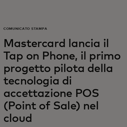
Per te
Per il business
COMUNICATO STAMPA
Mastercard lancia il
Per il mondo
Tap on Phone, il primo
Per gli innovatori
progetto pilota della
tecnologia di
Newsroom
accettazione POS
(Point of Sale) nel
cloud