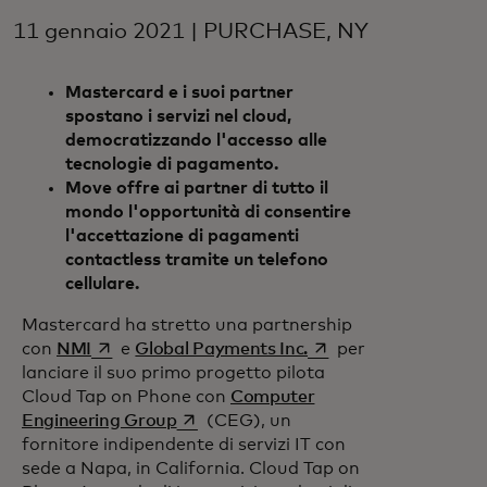
11 gennaio 2021 | PURCHASE, NY
Mastercard e i suoi partner
spostano i servizi nel cloud,
democratizzando l'accesso alle
tecnologie di pagamento.
Move offre ai partner di tutto il
mondo l'opportunità di consentire
l'accettazione di pagamenti
contactless tramite un telefono
cellulare.
Mastercard ha stretto una partnership
si apre in una nuova scheda
si apre in una nuova 
con
NMI
e
Global Payments Inc.
per
lanciare il suo primo progetto pilota
Cloud Tap on Phone con
Computer
si apre in una nuova scheda
Engineering Group
(CEG), un
fornitore indipendente di servizi IT con
sede a Napa, in California. Cloud Tap on