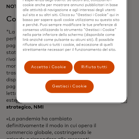
l'esperienza degli utenti. Su alcuni siti, utilizziamo i
cookie anche per mostrare annunci pubblicitari in base
NOTE PER I REDATTORI:
alle attività di navigazione e agli interessi degli utenti
sul sito e su altri siti. Clicca su "Gestisci i Cookie" qui in
Cosa dicono i nostri partner
basso per sapere quali cookie utilizziamo su questo sito
e perché. Puoi sempre modificare le tue preferenze di
consenso utilizzando lo strumento "Gestisci i Cookie"
"La tecnologia Tap on Phone si integra
nella parte inferiore dello schermo (disponibile come
perfettamente con l'accelerazione dei
link anziché come pulsante su alcuni siti). È possibile
pagamenti contactless nel mercato
rifiutare alcuni o tutti i cookie, ad eccezione di quelli
strettamente necessari per il funzionamento del sito.
statunitense. Si tratta di un passo
rivoluzionario nella creazione di un
mondo che consenta agli esercenti di
Accetta i Cookie
Rifiuta tutti
trasformare i loro smartphone in un
dispositivo di accettazione dei
pagamenti senza la necessità di un
Gestisci i Cookie
lettore di carte fisico accoppiato
esternamente". -
Nick Starai, Direttore
strategico, NMI
«La pandemia ha cambiato
definitivamente il modo in cui opera il
commercio globale, costringendo le