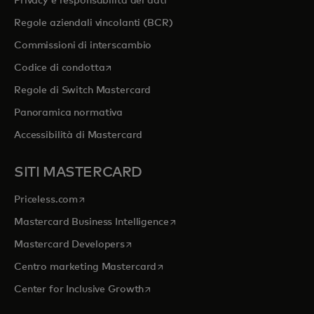
Privacy e responsabilità dei dati
Regole aziendali vincolanti (BCR)
Commissioni di interscambio
si apre in una nuova scheda
Codice di condotta
Regole di Switch Mastercard
Panoramica normativa
Accessibilità di Mastercard
SITI MASTERCARD
si apre in una nuova scheda
Priceless.com
si apre in una nuova scheda
Mastercard Business Intelligence
si apre in una nuova scheda
Mastercard Developers
si apre in una nuova scheda
Centro marketing Mastercard
si apre in una nuova scheda
Center for Inclusive Growth