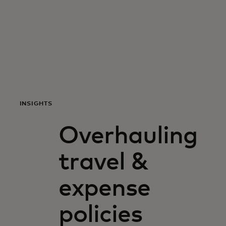
Per te
Per il business
Per il mondo
INSIGHTS
Per gli innovatori
Overhauling
Newsroom
travel &
expense
policies