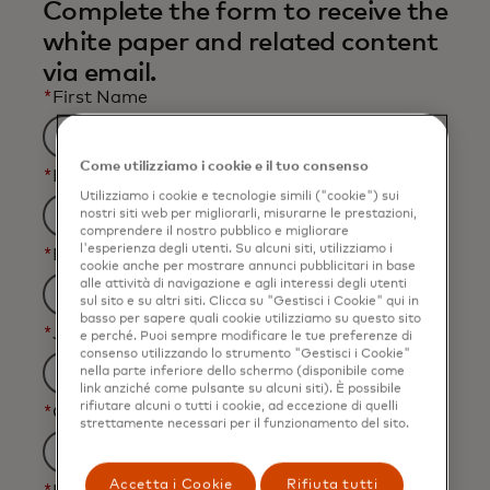
Complete the form to receive the
white paper and related content
via email.
*
First Name
Come utilizziamo i cookie e il tuo consenso
*
Last Name
Utilizziamo i cookie e tecnologie simili ("cookie") sui
nostri siti web per migliorarli, misurarne le prestazioni,
comprendere il nostro pubblico e migliorare
l'esperienza degli utenti. Su alcuni siti, utilizziamo i
*
Business Email Address
cookie anche per mostrare annunci pubblicitari in base
alle attività di navigazione e agli interessi degli utenti
sul sito e su altri siti. Clicca su "Gestisci i Cookie" qui in
basso per sapere quali cookie utilizziamo su questo sito
*
Job Title
e perché. Puoi sempre modificare le tue preferenze di
consenso utilizzando lo strumento "Gestisci i Cookie"
nella parte inferiore dello schermo (disponibile come
link anziché come pulsante su alcuni siti). È possibile
rifiutare alcuni o tutti i cookie, ad eccezione di quelli
*
Organization Name
strettamente necessari per il funzionamento del sito.
Accetta i Cookie
Rifiuta tutti