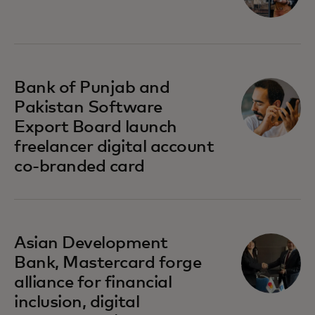
si apre in una nuova scheda
Bank of Punjab and
Pakistan Software
Export Board launch
freelancer digital account
co-branded card
si apre in una nuova scheda
Asian Development
Bank, Mastercard forge
alliance for financial
inclusion, digital