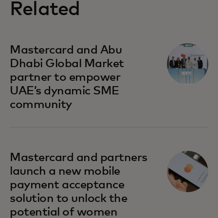
Related
si apre in una nuova scheda
Mastercard and Abu
Dhabi Global Market
partner to empower
UAE’s dynamic SME
community
si apre in una nuova scheda
Mastercard and partners
launch a new mobile
payment acceptance
solution to unlock the
potential of women