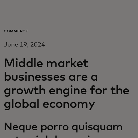
Per te
Per il business
COMMERCE
June 19, 2024
Per il mondo
Middle market
Per gli innovatori
businesses are a
growth engine for the
Newsroom
global economy
Neque porro quisquam