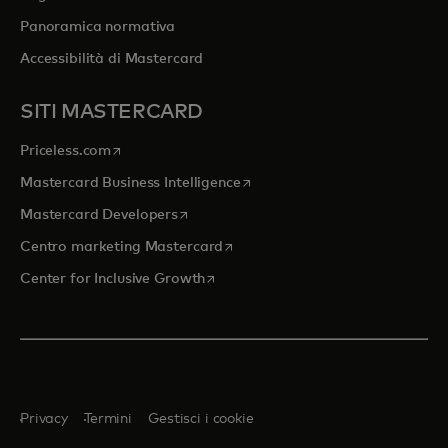
Panoramica normativa
Accessibilità di Mastercard
SITI MASTERCARD
si apre in una nuova scheda
Priceless.com
si apre in una nuova scheda
Mastercard Business Intelligence
si apre in una nuova scheda
Mastercard Developers
si apre in una nuova scheda
Centro marketing Mastercard
si apre in una nuova scheda
Center for Inclusive Growth
Privacy
Termini
Gestisci i cookie