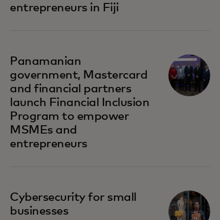
entrepreneurs in Fiji
si apre in una nuova scheda
Panamanian
government, Mastercard
and financial partners
launch Financial Inclusion
Program to empower
MSMEs and
entrepreneurs
si apre in una nuova scheda
Cybersecurity for small
businesses