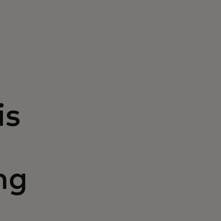
is
ng