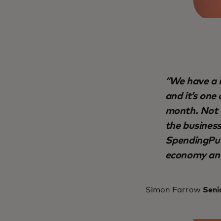
We have a 
and it’s one
month. Not o
the business
SpendingPul
economy and 
Simon Farrow
Senio