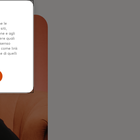
ne le
iti,
ne e agli
ere quali
nsenso
e come link
e di quelli