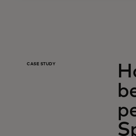
CASE STUDY
H
b
p
S