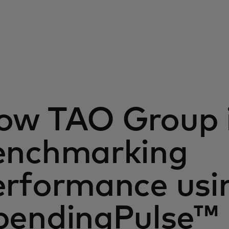
ow TAO Group 
enchmarking
erformance usi
pendingPulse™