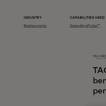
INDUSTRY
CAPABILITIES USED
Restaurants
SpendingPulse™
TA
ben
per