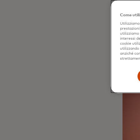
Come utili
Utilizziamo 
prestazioni
utilizziamo
interessi de
cookie util
utilizzando
anziché come
strettament