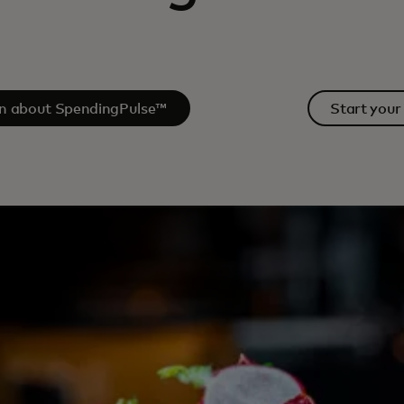
n about SpendingPulse™
Start your