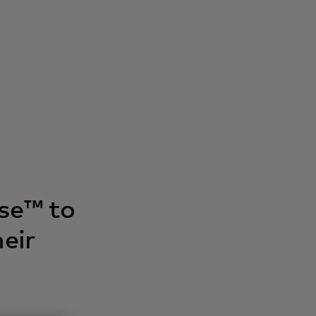
se™ to
eir