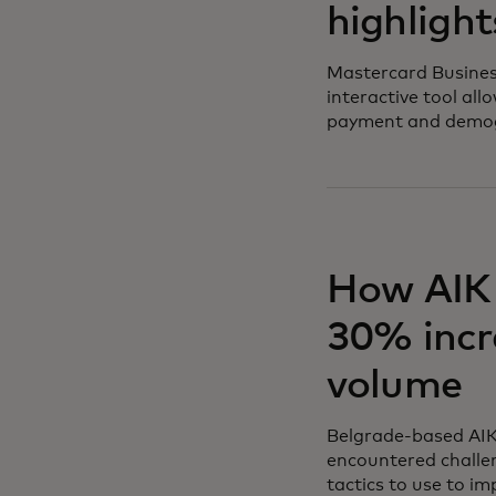
highlight
Mastercard Business
interactive tool al
payment and demogr
How AIK 
30% incr
volume
Belgrade-based AIK 
encountered challen
tactics to use to i