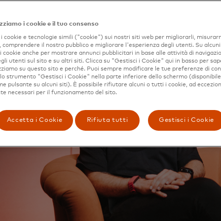
zziamo i cookie e il tuo consenso
i cookie e tecnologie simili ("cookie") sui nostri siti web per migliorarli, misurar
, comprendere il nostro pubblico e migliorare l'esperienza degli utenti. Su alcuni s
 i cookie anche per mostrare annunci pubblicitari in base alle attività di navigazio
gli utenti sul sito e su altri siti. Clicca su "Gestisci i Cookie" qui in basso per sap
izziamo su questo sito e perché. Puoi sempre modificare le tue preferenze di co
 lo strumento "Gestisci i Cookie" nella parte inferiore dello schermo (disponibil
 pulsante su alcuni siti). È possibile rifiutare alcuni o tutti i cookie, ad eccezion
e necessari per il funzionamento del sito.
Accetta i Cookie
Rifiuta tutti
Gestisci i Cookie