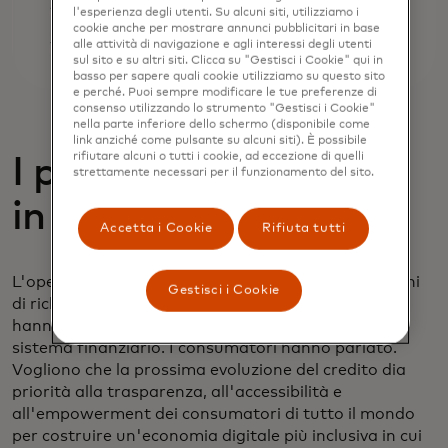
l'esperienza degli utenti. Su alcuni siti, utilizziamo i
cookie anche per mostrare annunci pubblicitari in base
alle attività di navigazione e agli interessi degli utenti
sul sito e su altri siti. Clicca su "Gestisci i Cookie" qui in
basso per sapere quali cookie utilizziamo su questo sito
e perché. Puoi sempre modificare le tue preferenze di
consenso utilizzando lo strumento "Gestisci i Cookie"
nella parte inferiore dello schermo (disponibile come
link anziché come pulsante su alcuni siti). È possibile
rifiutare alcuni o tutti i cookie, ad eccezione di quelli
I prestiti digitali sono
strettamente necessari per il funzionamento del sito.
in aumento
Accetta i Cookie
Rifiuta tutti
L'open banking ha il potenziale per accogliere milioni
Gestisci i Cookie
di richiedenti di credito sottile che in precedenza
hanno avuto difficoltà ad accedere ai vantaggi del
sistema finanziario. I consumatori hanno parlato.
Vogliono che la prossima evoluzione del credito dia
priorità alla trasparenza, all'accessibilità e
all'empowerment dei consumatori di tutto il mondo
per costruire un'economia digitale più inclusiva in cui