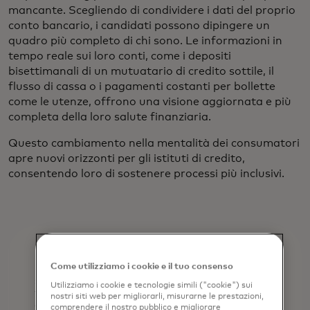
mancante. Scegliendo di condividere i dati del proprio
conto bancario, i candidati possono dipingere un
quadro più completo di chi sono. Le informazioni in
tempo reale sui loro conti, come i depositi
bisettimanali di un mutuatario di credito sottile, il
flusso di cassa o i pagamenti costanti per bollette
come le utenze, offrono una visione aggiornata e più
completa della loro salute finanziaria.
Questo cambiamento nella mentalità dei consumatori
apre nuovi orizzonti per gli istituti di credito,
consentendo loro di sostenere processi più inclusivi.
Come utilizziamo i cookie e il tuo consenso
Utilizziamo i cookie e tecnologie simili ("cookie") sui
nostri siti web per migliorarli, misurarne le prestazioni,
comprendere il nostro pubblico e migliorare