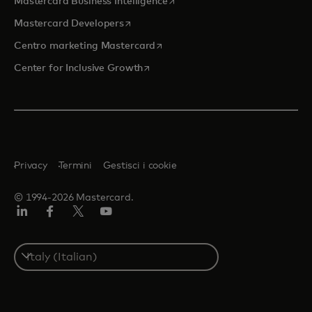
si apre in una nuova scheda
Mastercard Business Intelligence
si apre in una nuova scheda
Mastercard Developers
si apre in una nuova scheda
Centro marketing Mastercard
si apre in una nuova scheda
Center for Inclusive Growth
Privacy
Termini
Gestisci i cookie
© 1994-2026 Mastercard.
Linkedin
Facebook
Twitter/X
Youtube
Select
a
country