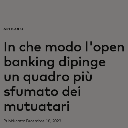
Per te
Per il business
ARTICOLO
In che modo l'open
Per il mondo
banking dipinge
Per gli innovatori
un quadro più
Newsroom
sfumato dei
mutuatari
Pubblicato: Dicembre 18, 2023