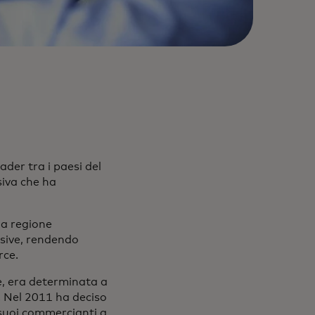
ader tra i paesi del
iva che ha
la regione
ssive, rendendo
rce.
e, era determinata a
. Nel 2011 ha deciso
i suoi commercianti a