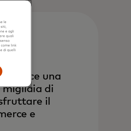
ne le
iti,
ne e agli
ere quali
nsenso
e come link
e di quelli
fornisce una
migliaia di
fruttare il
merce e