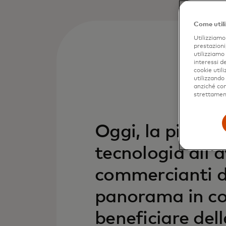
Come utili
Utilizziamo 
prestazioni
utilizziamo
interessi de
cookie util
utilizzando
anziché come
strettament
Oggi, la piatt
tecnologia all'
commercianti de
panorama in co
beneficiare dell