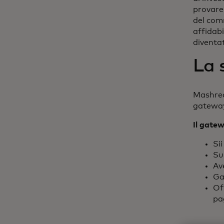
provare 
del com
affidabi
diventa
La 
Mashreq
gateway
Il gate
Sii
Su
Av
Ga
Off
pa