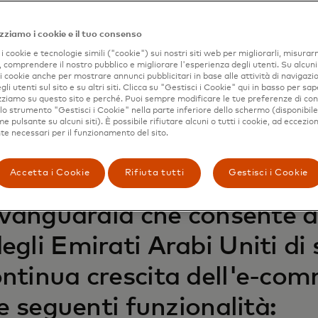
zziamo i cookie e il tuo consenso
i cookie e tecnologie simili ("cookie") sui nostri siti web per migliorarli, misurar
, comprendere il nostro pubblico e migliorare l'esperienza degli utenti. Su alcuni s
 i cookie anche per mostrare annunci pubblicitari in base alle attività di navigazio
gli utenti sul sito e su altri siti. Clicca su "Gestisci i Cookie" qui in basso per sap
izziamo su questo sito e perché. Puoi sempre modificare le tue preferenze di co
 lo strumento "Gestisci i Cookie" nella parte inferiore dello schermo (disponibil
 pulsante su alcuni siti). È possibile rifiutare alcuni o tutti i cookie, ad eccezion
e necessari per il funzionamento del sito.
Accetta i Cookie
Rifiuta tutti
Gestisci i Cookie
aforma gateway di Mashreq 
avanguardia che consente a 
gli Emirati Arabi Uniti di s
ntinua crescita dell'e-com
e seguenti funzionalità: