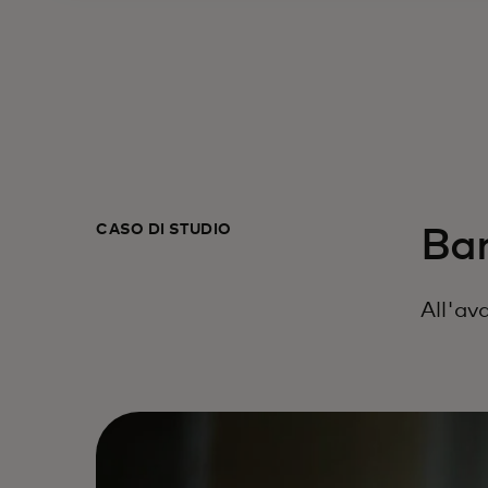
CASO DI STUDIO‎
Ba
All'av