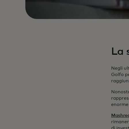
La 
Negli ul
Golfo p
raggiunt
Nonosta
rappres
enorme 
Mashre
rimaner
di inves