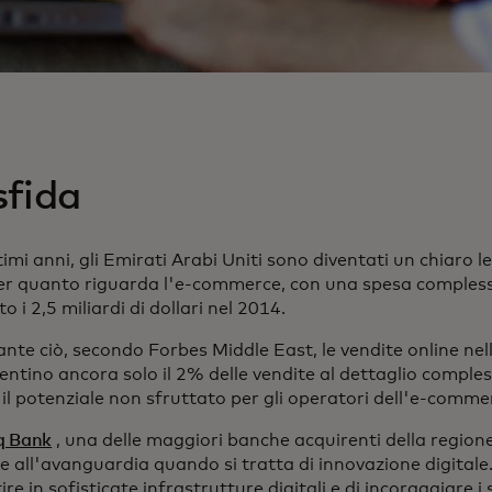
sfida
timi anni, gli Emirati Arabi Uniti sono diventati un chiaro le
er quanto riguarda l'e-commerce, con una spesa compless
o i 2,5 miliardi di dollari nel 2014.
nte ciò, secondo Forbes Middle East, le vendite online nel
entino ancora solo il 2% delle vendite al dettaglio comple
il potenziale non sfruttato per gli operatori dell'e-comme
q Bank
, una delle maggiori banche acquirenti della region
e all'avanguardia quando si tratta di innovazione digitale
tire in sofisticate infrastrutture digitali e di incoraggiare 