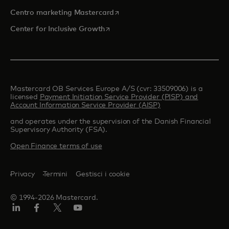
si apre in una nuova scheda
Centro marketing Mastercard
si apre in una nuova scheda
Center for Inclusive Growth
Mastercard OB Services Europe A/S (cvr: 33509006) is a
licensed
Payment Initiation Service Provider (PISP) and
Account Information Service Provider (AISP)
and operates under the supervision of the Danish Financial
Supervisory Authority (FSA).
Open Finance terms of use
Privacy
Termini
Gestisci i cookie
© 1994-2026 Mastercard.
Linkedin
Facebook
Twitter/X
Youtube