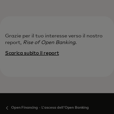
Per te
Per il business
Grazie per il tuo interesse verso il nostro
Per il mondo
report,
Rise of Open Banking​
.
Scarica subito il report‎
Per gli innovatori
Newsroom
Open Financing - L'ascesa dell'Open Banking