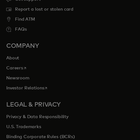
Report a lost or stolen card
Find ATM
FAQs
COMPANY
About
opens in a new tab
Careers
Newsroom
opens in a new tab
Investor Relations
LEGAL & PRIVACY
Privacy & Data Responsibility
U.S. Trademarks
Binding Corporate Rules (BCRs)