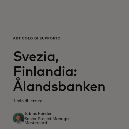
For you
For business
ARTICOLO DI SUPPORTO
For the world
Svezia,
For innovators
Finlandia:
Ålandsbanken
News and trends
1 min di lettura
Tobias Funder
Senior Project Manager,
Mastercard