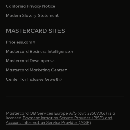
California Privacy Notice
Modern Slavery Statement
MASTERCARD SITES
opens in a new tab
Priceless.com
opens in a new tab
Mastercard Business Intelligence
opens in a new tab
Mastercard Developers
opens in a new tab
Mastercard Marketing Center
opens in a new tab
Center for Inclusive Growth
Mastercard OB Services Europe A/S (cvr: 33509006) is a
licensed
Payment Initiation Service Provider (PISP) and
Account Information Service Provider (AISP)