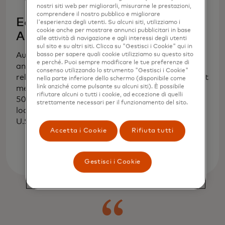
nostri siti web per migliorarli, misurarne le prestazioni,
comprendere il nostro pubblico e migliorare
Easy Savings -
Easy Savings
l'esperienza degli utenti. Su alcuni siti, utilizziamo i
cookie anche per mostrare annunci pubblicitari in base
Always on
Specials
alle attività di navigazione e agli interessi degli utenti
sul sito e su altri siti. Clicca su "Gestisci i Cookie" qui in
Automatic enrollment
Relevant global and
basso per sapere quali cookie utilizziamo su questo sito
e perché. Puoi sempre modificare le tue preferenze di
and rebates from
local offers, redeemed
consenso utilizzando lo strumento "Gestisci i Cookie"
relevant global digital
at checkout, for instant
nella parte inferiore dello schermo (disponibile come
link anziché come pulsante su alcuni siti). È possibile
merchants and over
savings.
rifiutare alcuni o tutti i cookie, ad eccezione di quelli
50,000 merchant
strettamente necessari per il funzionamento del sito.
locations across the
U.S. and UK.
Accetta i Cookie
Rifiuta tutti
Gestisci i Cookie