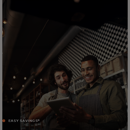
Per te
Per il business
Per il mondo
Per gli innovatori
Newsroom
EASY SAVINGS®