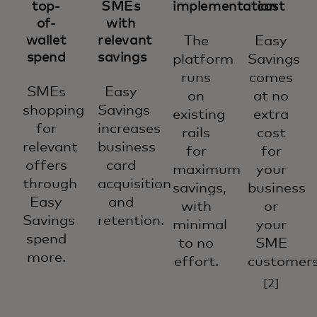
top-
SMEs
implementation
cost
of-
with
wallet
relevant
The
Easy
spend
savings
platform
Savings
runs
comes
SMEs
Easy
on
at no
shopping
Savings
existing
extra
for
increases
rails
cost
relevant
business
for
for
offers
card
maximum
your
through
acquisition
savings,
business
Easy
and
with
or
Savings
retention.
minimal
your
spend
to no
SME
more.
effort.
customers
[2]