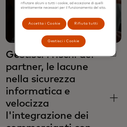
rifiutare alcuni o tutti i cookie, ad eccezione di quelli
strettamente necessari per il funzionamento del sito.
Accetta i Cookie
Rifiuta tutti
Gestisci i Cookie
Gestisci i rischi dei
partner, le lacune
nella sicurezza
informatica e
velocizza
l'integrazione dei