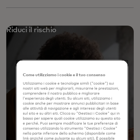
Riduci il rischio
Come utilizziamo i cookie e il tuo consenso
Utilizziamo i cookie e tecnologie simili ("cookie") sui
nostri siti web per migliorarli, misurarne le prestazioni,
comprendere il nostro pubblico e migliorare
l'esperienza degli utenti. Su alcuni siti, utilizziamo i
cookie anche per mostrare annunci pubblicitari in base
alle attività di navigazione e agli interessi degli utenti
sul sito e su altri siti. Clicca su "Gestisci i Cookie" qui in
basso per sapere quali cookie utilizziamo su questo sito
e perché. Puoi sempre modificare le tue preferenze di
consenso utilizzando lo strumento "Gestisci i Cookie"
nella parte inferiore dello schermo (disponibile come
link anziché come pulsante su alcuni siti). È possibile