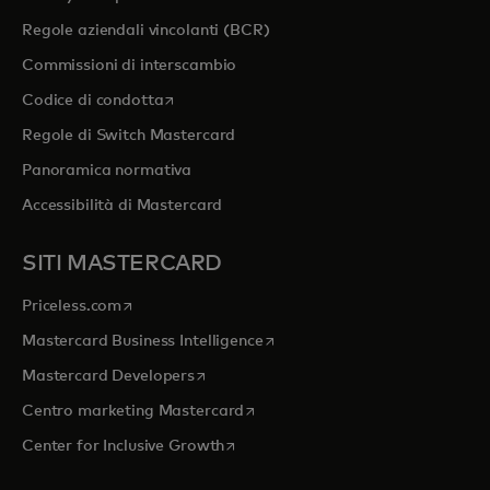
Regole aziendali vincolanti (BCR)
Commissioni di interscambio
si apre in una nuova scheda
Codice di condotta
Regole di Switch Mastercard
Panoramica normativa
Accessibilità di Mastercard
SITI MASTERCARD
si apre in una nuova scheda
Priceless.com
si apre in una nuova scheda
Mastercard Business Intelligence
si apre in una nuova scheda
Mastercard Developers
si apre in una nuova scheda
Centro marketing Mastercard
si apre in una nuova scheda
Center for Inclusive Growth