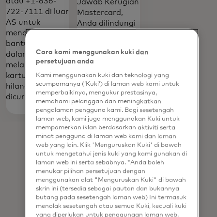
atau +1-636-
Jawab Kerugian
722-7111 di luar
Mastercard,
AS untuk
Anda dilindungi
mendapatkan
dari transaksi
bantuan 24/7
yang tidak sah
Cara kami menggunakan kuki dan
dalam
di toko, online,
persetujuan anda
melaporkan
dan dalam
kartu yang
Kami menggunakan kuki dan teknologi yang
aplikasi.
seumpamanya (‘Kuki’) di laman web kami untuk
hilang atau
memperbaikinya, mengukur prestasinya,
dicuri.
memahami pelanggan dan meningkatkan
Pelajari
pengalaman pengguna kami. Bagi sesetengah
opens in a new tab
lebih lanjut
laman web, kami juga menggunakan Kuki untuk
mempamerkan iklan berdasarkan aktiviti serta
minat pengguna di laman web kami dan laman
web yang lain. Klik 'Menguruskan Kuki' di bawah
untuk mengetahui jenis kuki yang kami gunakan di
laman web ini serta sebabnya. *Anda boleh
menukar pilihan persetujuan dengan
menggunakan alat "Menguruskan Kuki" di bawah
skrin ini (tersedia sebagai pautan dan bukannya
butang pada sesetengah laman web) Ini termasuk
menolak sesetengah atau semua Kuki, kecuali kuki
yang diperlukan untuk penggunaan laman web.