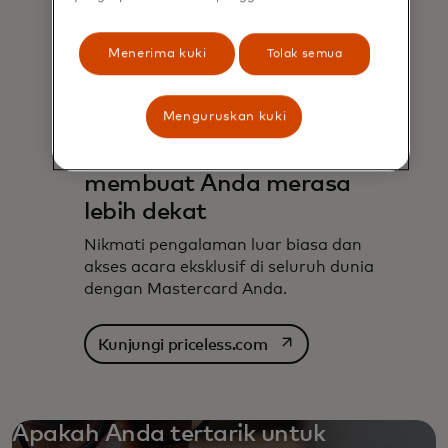
Menerima kuki
Tolak semua
Menguruskan kuki
Pengalaman yang
dirancang untuk
membuat Anda merasa
lebih dekat
Nikmati pengalaman luar biasa dan
akses acara eksklusif di seluruh dunia
dengan Mastercard Anda.
opens in a new tab
Kunjungi priceless.com
Apakah Anda tertarik untuk