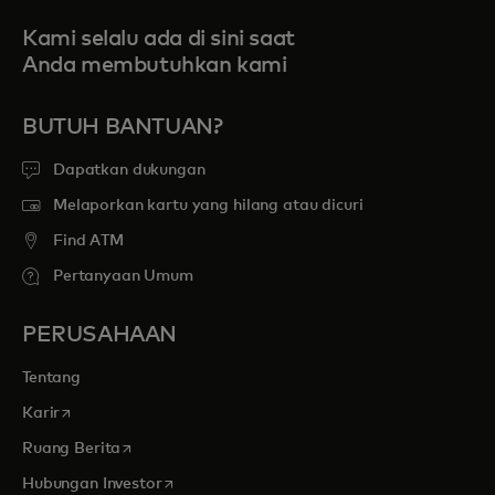
Kami selalu ada di sini saat
Anda membutuhkan kami
BUTUH BANTUAN?
Dapatkan dukungan
Melaporkan kartu yang hilang atau dicuri
Find ATM
Pertanyaan Umum
PERUSAHAAN
Tentang
opens in a new tab
Karir
opens in a new tab
Ruang Berita
opens in a new tab
Hubungan Investor