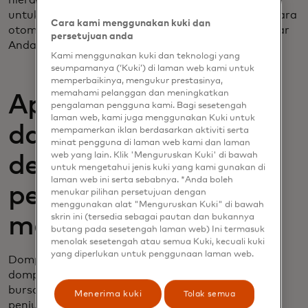
hierarki aset, dan jika saldo utama terlalu rendah
untuk membayar pembelian Anda, sistem akan secara
Cara kami menggunakan kuki dan
otomatis berpindah ke aset berikutnya dalam daftar
persetujuan anda
Anda untuk menyelesaikan transaksi.
Kami menggunakan kuki dan teknologi yang
seumpamanya (‘Kuki’) di laman web kami untuk
memperbaikinya, mengukur prestasinya,
memahami pelanggan dan meningkatkan
Apakah kartu kripto
pengalaman pengguna kami. Bagi sesetengah
laman web, kami juga menggunakan Kuki untuk
dapat digunakan
mempamerkan iklan berdasarkan aktiviti serta
minat pengguna di laman web kami dan laman
web yang lain. Klik 'Menguruskan Kuki' di bawah
dengan dompet
untuk mengetahui jenis kuki yang kami gunakan di
laman web ini serta sebabnya. *Anda boleh
penyimpanan
menukar pilihan persetujuan dengan
menggunakan alat "Menguruskan Kuki" di bawah
mandiri?
skrin ini (tersedia sebagai pautan dan bukannya
butang pada sesetengah laman web) Ini termasuk
menolak sesetengah atau semua Kuki, kecuali kuki
yang diperlukan untuk penggunaan laman web.
Dompet penyimpanan mandiri berbeda dengan
dompet yang terkait dengan bursa kripto karena
bursa menangani penyimpanan, keamanan, dan
Menerima kuki
Tolak semua
penjualan aset ketika Anda melakukan pembelian.