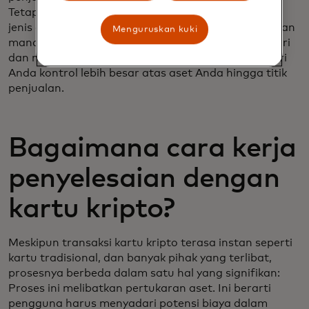
Tetapi kartu kripto dapat digunakan dengan kedua
jenis dompet tersebut. Dengan dompet penyimpanan
Menguruskan kuki
mandiri, Anda mengontrol kunci pribadi Anda sendiri
dan menyetujui transaksi sendiri, sehingga memberi
Anda kontrol lebih besar atas aset Anda hingga titik
penjualan.
Bagaimana cara kerja
penyelesaian dengan
kartu kripto?
Meskipun transaksi kartu kripto terasa instan seperti
kartu tradisional, dan banyak pihak yang terlibat,
prosesnya berbeda dalam satu hal yang signifikan:
Proses ini melibatkan pertukaran aset. Ini berarti
pengguna harus menyadari potensi biaya dalam