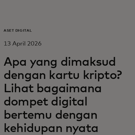
Untuk Anda
Untuk bisnis
ASET DIGITAL
13 April 2026
Untuk dunia
Apa yang dimaksud
Untuk inovator
dengan kartu kripto?
Lihat bagaimana
Berita dan tren
dompet digital
bertemu dengan
kehidupan nyata