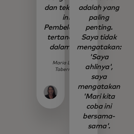
dan teknologi
adalah yang
ini.
paling
Pembelajaran
penting.
tertanam di
Saya tidak
dalamnya.
mengatakan:
'Saya
Maria Laura
ahlinya',
Tabernera
saya
mengatakan
'Mari kita
coba ini
bersama-
sama'.