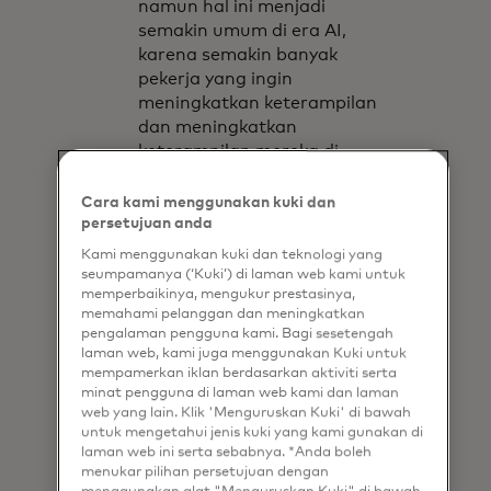
namun hal ini menjadi
semakin umum di era AI,
karena semakin banyak
pekerja yang ingin
meningkatkan keterampilan
dan meningkatkan
keterampilan mereka di
lingkungan pekerjaan yang
terus berubah dan inovasi
Cara kami menggunakan kuki dan
yang muncul semakin cepat.
persetujuan anda
Salah satu alat yang
Kami menggunakan kuki dan teknologi yang
digunakan Mastercard
seumpamanya (‘Kuki’) di laman web kami untuk
adalah platform
Unlocked
,
memperbaikinya, mengukur prestasinya,
memahami pelanggan dan meningkatkan
pasar internal untuk
pengalaman pengguna kami. Bagi sesetengah
menghubungkan orang
laman web, kami juga menggunakan Kuki untuk
dengan mentor dan proyek.
mempamerkan iklan berdasarkan aktiviti serta
minat pengguna di laman web kami dan laman
“Mentoring tidak
web yang lain. Klik 'Menguruskan Kuki' di bawah
memerlukan senioritas — itu
untuk mengetahui jenis kuki yang kami gunakan di
laman web ini serta sebabnya. *Anda boleh
hanya membutuhkan
menukar pilihan persetujuan dengan
keahlian dan kepercayaan