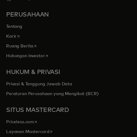
PERUSAHAAN
Tentang
opens in a new tab
Karir
opens in a new tab
Ruang Berita
opens in a new tab
Hubungan Investor
HUKUM & PRIVASI
Privasi & Tanggung Jawab Data
Peraturan Perusahaan yang Mengikat (BCR)
SITUS MASTERCARD
opens in a new tab
Priceless.com
opens in a new tab
Layanan Mastercard