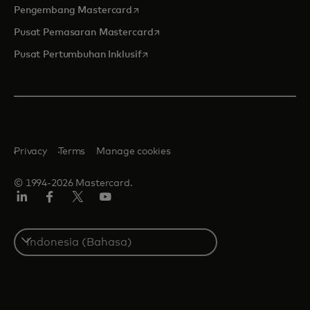
opens in a new tab
Pengembang Mastercard
opens in a new tab
Pusat Pemasaran Mastercard
opens in a new tab
Pusat Pertumbuhan Inklusif
Privacy
Terms
Manage cookies
© 1994-2026 Mastercard.
Linkedin
Facebook
Twitter/X
Youtube
Select
a
country