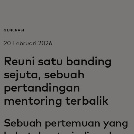
Untuk Anda
Untuk bisnis
GENERASI
20 Februari 2026
Untuk dunia
Reuni satu banding
Untuk inovator
sejuta, sebuah
pertandingan
Berita dan tren
mentoring terbalik
Sebuah pertemuan yang