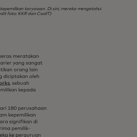
kepemilikan karyawan. Di sini, mereka mengetahui
dit foto: KKR dan CoolIT)
 keras meratakan
arier yang sangat
tikan orang lain
 diciptakan oleh
orks
, sebuah
milikan kepada
dari 180 perusahaan
am kepemilikan
ra signifikan di
rima pemilik-
eka ke perguruan