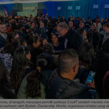
vros, di tengah, menyapa pemilik-pekerja CoolIT setelah mereka me
perusahaan oleh Ecolab. Ownership Works, organisasi nirlaba yang d