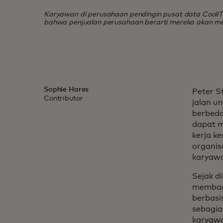
Karyawan di perusahaan pendingin pusat data CoolIT 
bahwa penjualan perusahaan berarti mereka akan mene
Sophie Hares
Peter S
Contributor
jalan u
berbeda
dapat m
kerja k
organis
karyaw
Sejak d
membagi
berbasis
sebagia
karyawa