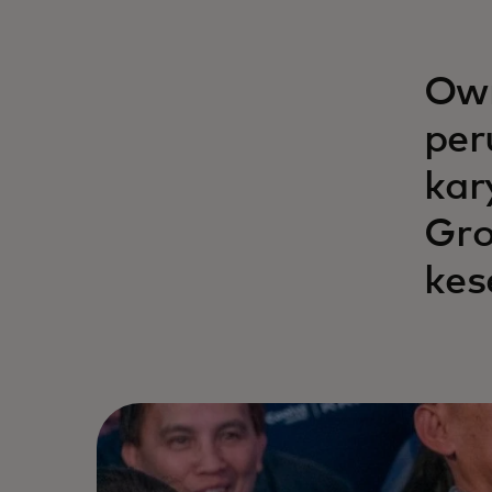
Own
per
kar
Gro
kes