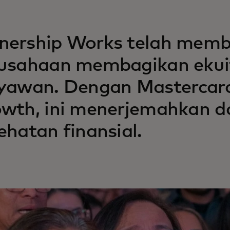
ership Works telah memba
usahaan membagikan ekui
yawan. Dengan Mastercard 
wth, ini menerjemahkan d
ehatan finansial.