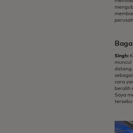
memilik
menguba
membang
perusa
Bagai
Singh:
K
muncul 
datang.
sebagai
cara ya
beralih 
Saya me
tersebu