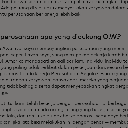
kan bahwa saham dan aset yang nilainya meningkat dapat
. Ada peluang di sini untuk menyertakan karyawan dalam 
u perusahaan berkinerja lebih baik.
 perusahaan apa yang didukung O.W.?
:
Awalnya, saya membayangkan perusahaan yang memiliki
epan, seperti ayah saya, yang merupakan pekerja kerah bir
k Amerika mendapatkan gaji per jam. Individu-individu t
 yang paling tidak terlibat dalam pekerjaan dan, secara 
ak masif pada kinerja Perusahaan. Segala sesuatu yang 
ada di tangan karyawan, banyak dari mereka yang berjuang
ing tidak bahagia serta dapat menyebabkan tingkat perg
ggi.
aat itu, kami telah bekerja dengan perusahaan di berbagai 
 bagi saya adalah ada orang-orang yang bekerja sama ya
ma lain, dan tentu saja tidak berkolaborasi, semuanya be
kan, jika kita bisa melakukan ini dengan benar — membua