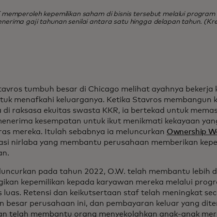
memperoleh kepemilikan saham di bisnis tersebut melalui program 
rima gaji tahunan senilai antara satu hingga delapan tahun. (Kre
tavros tumbuh besar di Chicago melihat ayahnya bekerja
ntuk menafkahi keluarganya. Ketika Stavros membangun k
 di raksasa ekuitas swasta KKR, ia bertekad untuk memas
enerima kesempatan untuk ikut menikmati kekayaan yang
eras mereka. Itulah sebabnya ia meluncurkan
Ownership W
asi nirlaba yang membantu perusahaan memberikan kepe
an.
iluncurkan pada tahun 2022, O.W. telah membantu lebih 
kan kepemilikan kepada karyawan mereka melalui progr
 luas. Retensi dan keikutsertaan staf telah meningkat seca
n besar perusahaan ini, dan pembayaran keluar yang dite
n telah membantu orang menyekolahkan anak-anak mer