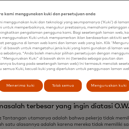
 membayar biaya perawatan kesehatan, dan memulai kelu
a kami menggunakan kuki dan persetujuan anda
netapkan tujuan menghasilkan kekayaan sebesar $20 mil
hun 2030 untuk mendorong ketahanan ekonomi. Organisas
i menggunakan kuki dan teknologi yang seumpamanya (‘Kuki’) di lama
i untuk memperbaikinya, mengukur prestasinya, memahami pelanggan 
a sama dengan
Mastercard Center for Inclusive Growth
unt
ingkatkan pengalaman pengguna kami. Bagi sesetengah laman web, ka
.W. FinWell
, yang mengumpulkan wawasan tentang bagai
a menggunakan Kuki untuk mempamerkan iklan berdasarkan aktiviti ser
ang secara finansial. Upaya yang diperluas ini dapat 
at pengguna di laman web kami dan laman web yang lain. Klik 'Mengur
h wawasan tersebut menjadi inisiatif kesejahteraan finan
i' di bawah untuk mengetahui jenis kuki yang kami gunakan di laman web
un ketahanan dan stabilitas yang dibutuhkan untuk terl
ta sebabnya. *Anda boleh menukar pilihan persetujuan dengan menggu
t "Menguruskan Kuki" di bawah skrin ini (tersedia sebagai pautan dan
rogram kepemilikan dan memaksimalkan ekuitas yang mer
annya butang pada sesetengah laman web) Ini termasuk menolak sese
u semua Kuki, kecuali kuki yang diperlukan untuk penggunaan laman we
 bergabung dengan Shamina Singh, pendiri dan presiden 
erdiskusi dengan Mastercard Newsroom mengapa faktor-f
itas ekonomi dan AI memperkuat argumen untuk kepemili
Tolak semua
Menerima kuki
Menguruskan kuki
asalah terbesar yang ingin diatasi O.W.
:
Tantangan utamanya adalah bahwa pekerja tidak memilik
ah satu alasannya adalah karena mereka tidak memiliki s