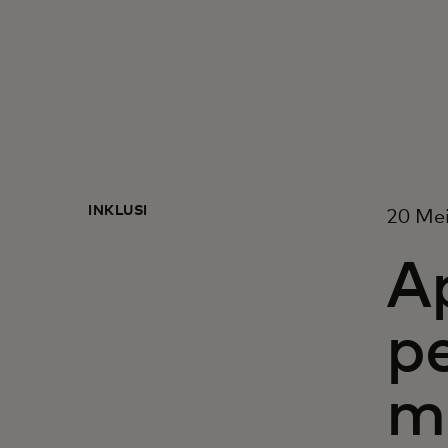
INKLUSI
20 Me
Ap
p
m