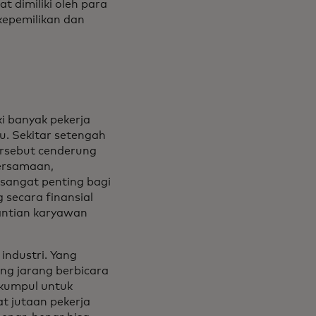
 dimiliki oleh para
kepemilikan dan
 banyak pekerja
u. Sekitar setengah
ersebut cenderung
bersamaan,
sangat penting bagi
 secara finansial
antian karyawan
industri. Yang
ng jarang berbicara
rkumpul untuk
t jutaan pekerja