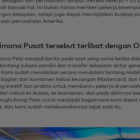
i sebagian dari perusahaan tempat mereka bekerja — itu 
h banyak hal. Ini bukan hanya memberi pekerja kesempa
un kekayaan, tetapi juga dapat menciptakan budaya yang 
haan-perusahaan Amerika.
mana Pusat tersebut terlibat dengan O
arya Pete menjadi berita pada saat yang sama ketika disku
tentang suksesi pendiri dan transfer kekayaan antar gen
 Kami sudah memikirkan secara mendalam tentang mobili
 bagian dari komitmen inklusi keuangan Mastercard, dan 
ng kreatif dan praktis untuk membantu pekerja di perusa
dari inklusi ke Access, ke keamanan, dan pada akhirnya ke
nghubungi Pete untuk menjajaki bagaimana kami dapa
t, dan kami sudah melaksanakannya sejak saat itu.