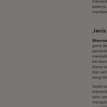
memasti
pekerja
membant
Jenis
Stavros
garis d
pendudu
menjadi
berdamp
bisnis 
dan ser
yang tin
Sejak s
menarik
satu sa
mengata