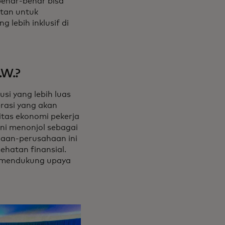
benar-benar bisa
tan untuk
lebih inklusif di
.W.?
si yang lebih luas
erasi yang akan
tas ekonomi pekerja
ini menonjol sebagai
haan-perusahaan ini
sehatan finansial.
t mendukung upaya