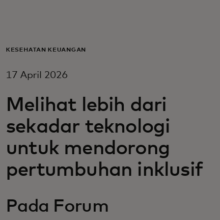
Untuk Anda
Untuk bisnis
KESEHATAN KEUANGAN
17 April 2026
Untuk dunia
Melihat lebih dari
Untuk inovator
sekadar teknologi
untuk mendorong
Berita dan tren
pertumbuhan inklusif
Pada Forum