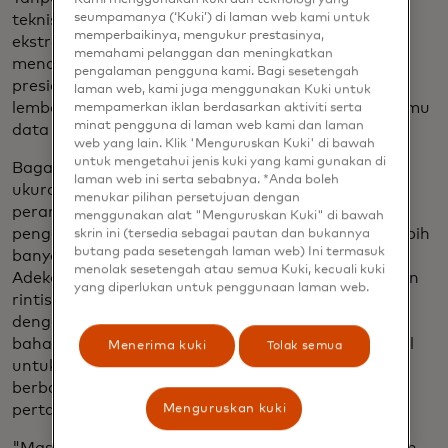
seumpamanya (‘Kuki’) di laman web kami untuk
teknis, dan tata kelola yang baik, AI dapat bersifat
memperbaikinya, mengukur prestasinya,
ekstraktif, mengumpulkan data lokal namun
memahami pelanggan dan meningkatkan
menciptakan nilai di tempat lain, kata Vilas Dhar,
pengalaman pengguna kami. Bagi sesetengah
presiden
Patrick J. McGovern Foundation
, sebuah
laman web, kami juga menggunakan Kuki untuk
lembaga filantropi yang mengembangkan AI dan ilmu
mempamerkan iklan berdasarkan aktiviti serta
minat pengguna di laman web kami dan laman
data untuk kebaikan.
web yang lain. Klik 'Menguruskan Kuki' di bawah
untuk mengetahui jenis kuki yang kami gunakan di
Bagaimana cara membalik skrip? Model dengan
laman web ini serta sebabnya. *Anda boleh
ukuran yang tepat yang dapat berjalan pada
menukar pilihan persetujuan dengan
perangkat berbiaya rendah dan terhubung dengan
menggunakan alat "Menguruskan Kuki" di bawah
pengguna melalui pesan teks dapat menjangkau lebih
skrin ini (tersedia sebagai pautan dan bukannya
butang pada sesetengah laman web) Ini termasuk
banyak orang dan mengurangi risiko, kata Olubayo
menolak sesetengah atau semua Kuki, kecuali kuki
Adekanmbi, CEO dan salah satu pendiri perusahaan
yang diperlukan untuk penggunaan laman web.
rintisan di Afrika,
EqualyzAI
, yang bekerja sama
dengan ribuan pengumpul data dan ratusan pakar
bahasa untuk mengembangkan Model Bahasa Kecil
Menerima kuki
Tolak semua
untuk membuka peluang AI dalam bahasa lokal di
berbagai sektor, termasuk layanan kesehatan,
pertanian, dan pendidikan.
Menguruskan kuki