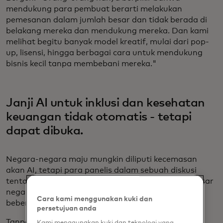
mendukung para pembuat berarti melakukan
pemesanan dalam jumlah besar dan tidak berada di
belakang mereka dan mendukung mereka. Dan kami
melihat begitu banyak model kreatif, mulai dari pop-
up, lisensi, hingga berbagai cara untuk mendukung
bisnis kecil tanpa membebani mereka."
Janji AI untuk inklusi dan kesehatan
keuangan tidak otomatis - tetapi
dapat dibuka.
Negara-negara maju mungkin diliputi kecemasan
akan AI, tetapi para panelis dalam sebuah diskusi
tentang bagaimana AI dapat mentransformasi pasar
negara berkembang jauh lebih optimis (dengan
Cara kami menggunakan kuki dan
beberapa peringatan).
persetujuan anda
Tanpa membangun infrastruktur lokal, kapasitas
Kami menggunakan kuki dan teknologi yang