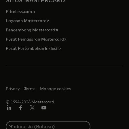
SITUS MASTERCARD
opens in a new tab
Priceless.com
opens in a new tab
Layanan Mastercard
opens in a new tab
Pengembang Mastercard
opens in a new tab
Pusat Pemasaran Mastercard
opens in a new tab
Pusat Pertumbuhan Inklusif
Privacy
Terms
Manage cookies
© 1994-2026 Mastercard.
Linkedin
Facebook
Twitter/X
Youtube
Select
a