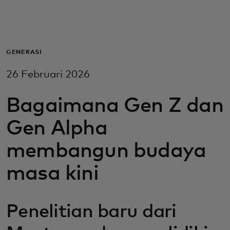
Untuk Anda
Untuk bisnis
GENERASI
26 Februari 2026
Untuk dunia
Bagaimana Gen Z dan
Untuk inovator
Gen Alpha
membangun budaya
Berita dan tren
masa kini
Penelitian baru dari