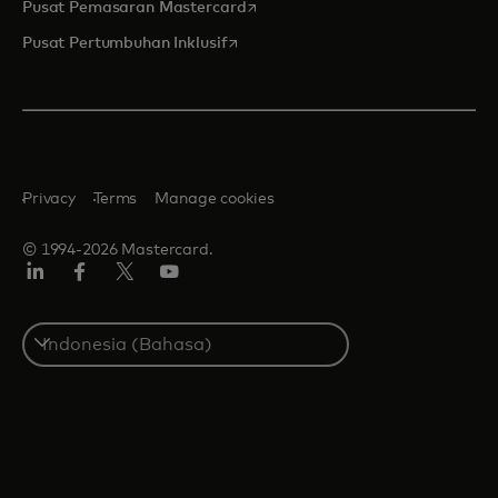
opens in a new tab
Pusat Pemasaran Mastercard
opens in a new tab
Pusat Pertumbuhan Inklusif
Privacy
Terms
Manage cookies
© 1994-2026 Mastercard.
Linkedin
Facebook
Twitter/X
Youtube
Select
a
country