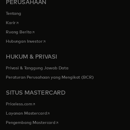
PERUSAHAAN
Tentang
opens in a new tab
Karir
opens in a new tab
Ruang Berita
opens in a new tab
Hubungan Investor
HUKUM & PRIVASI
Privasi & Tanggung Jawab Data
Peraturan Perusahaan yang Mengikat (BCR)
SITUS MASTERCARD
opens in a new tab
Priceless.com
opens in a new tab
Layanan Mastercard
opens in a new tab
Pengembang Mastercard