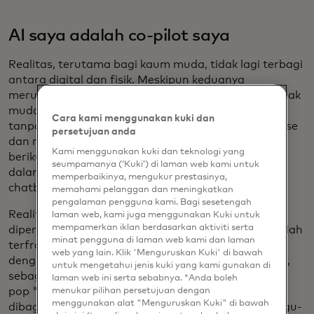
AI saya adalah co-pilot saya
Realitas, terutama bagi kaum muda, tidak lagi terbagi
antara digital dan fisik. Meskipun keduanya
merupakan dua media yang berbeda, kehidupan anak
muda terjalin dengan mulus di antara keduanya,
Cara kami menggunakan kuki dan
tanpa disadari. Beberapa tahun yang lalu, metaverse
persetujuan anda
dan realitas virtual diharapkan menjadi hal besar
Kami menggunakan kuki dan teknologi yang
berikutnya. Tidak lagi. Sebaliknya, realitas menyatu
seumpamanya (‘Kuki’) di laman web kami untuk
dalam pengalaman sehari-hari, menggunakan
memperbaikinya, mengukur prestasinya,
chatbot AI, filter augmented-reality, dan avatar.
memahami pelanggan dan meningkatkan
pengalaman pengguna kami. Bagi sesetengah
Realitas hibrida ini dapat disesuaikan dan
laman web, kami juga menggunakan Kuki untuk
mempamerkan iklan berdasarkan aktiviti serta
dipersonalisasi. Hasil dari dunia digital baru ini adalah
minat pengguna di laman web kami dan laman
terfragmentasinya budaya, dan menggantikannya
web yang lain. Klik 'Menguruskan Kuki' di bawah
dengan sub-budaya yang sangat khusus. Sekarang,
untuk mengetahui jenis kuki yang kami gunakan di
sebagian besar Gen Z mengatakan bahwa budaya
laman web ini serta sebabnya. *Anda boleh
menukar pilihan persetujuan dengan
pop "mainstream" - dengan pengalaman yang
menggunakan alat "Menguruskan Kuki" di bawah
dibagikan secara luas seperti acara TV, film, dan lagu-