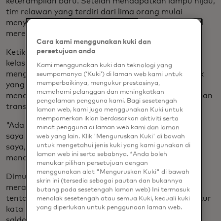
keterampilan baru. Setelah mendapatkan lampu hijau,
tim relawan yang terdiri dari lima orang mulai
menyusun serangkaian PowerPoint untuk sesi awal
mereka.
Cara kami menggunakan kuki dan
persetujuan anda
Ketika 25 senior membawa smartphone mereka ke
kelas satu, anggota tim Mastercard merasa lega
Kami menggunakan kuki dan teknologi yang
mengetahui bahwa mereka telah menemukan topik
seumpamanya (‘Kuki’) di laman web kami untuk
memperbaikinya, mengukur prestasinya,
yang tepat tetapi menyadari bahwa mereka perlu
memahami pelanggan dan meningkatkan
menemukan cara untuk memerangi ketidakpercayaan
pengalaman pengguna kami. Bagi sesetengah
transaksi online yang dimiliki banyak orang tua.
laman web, kami juga menggunakan Kuki untuk
mempamerkan iklan berdasarkan aktiviti serta
"Ada stigma terhadap aplikasi seluler, seperti, 'Jika
minat pengguna di laman web kami dan laman
saya masuk, maka seseorang akan mencuri uang
web yang lain. Klik 'Menguruskan Kuki' di bawah
untuk mengetahui jenis kuki yang kami gunakan di
saya,'" kata Kaplangi. "Mereka semua takut dan
laman web ini serta sebabnya. *Anda boleh
mencari kepastian."
menukar pilihan persetujuan dengan
menggunakan alat "Menguruskan Kuki" di bawah
Dimulai dengan dasar-dasarnya, Kaplangi dan tim
skrin ini (tersedia sebagai pautan dan bukannya
merancang visual untuk memandu orang-orang
butang pada sesetengah laman web) Ini termasuk
tentang cara mendaftar perbankan online, mengatur
menolak sesetengah atau semua Kuki, kecuali kuki
yang diperlukan untuk penggunaan laman web.
kata sandi dan biometrik yang aman, dan melihat
saldo mereka di layar.