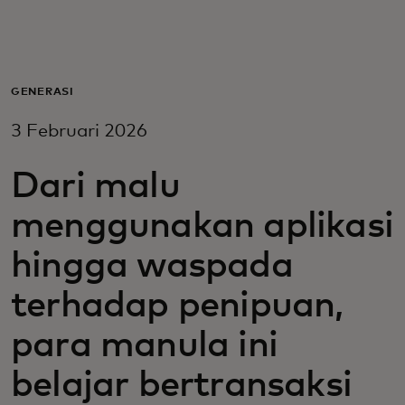
Untuk Anda
Untuk bisnis
GENERASI
3 Februari 2026
Untuk dunia
Dari malu
Untuk inovator
menggunakan aplikasi
hingga waspada
Berita dan tren
terhadap penipuan,
para manula ini
belajar bertransaksi