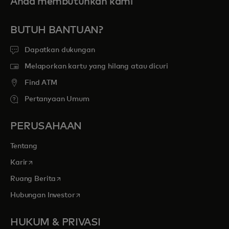
Anda membutuhkan kami
BUTUH BANTUAN?
Dapatkan dukungan
Melaporkan kartu yang hilang atau dicuri
Find ATM
Pertanyaan Umum
PERUSAHAAN
Tentang
opens in a new tab
Karir
opens in a new tab
Ruang Berita
opens in a new tab
Hubungan Investor
HUKUM & PRIVASI