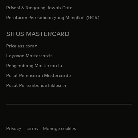
Privasi & Tanggung Jawab Data
Peraturan Perusahaan yang Mengikat (BCR)
SITUS MASTERCARD
opens in a new tab
Priceless.com
opens in a new tab
Layanan Mastercard
opens in a new tab
Pengembang Mastercard
opens in a new tab
Pusat Pemasaran Mastercard
opens in a new tab
Pusat Pertumbuhan Inklusif
Privacy
Terms
Manage cookies