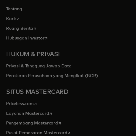
Tentang
opens in a new tab
Karir
opens in a new tab
Ruang Berita
opens in a new tab
Hubungan Investor
HUKUM & PRIVASI
Privasi & Tanggung Jawab Data
Peraturan Perusahaan yang Mengikat (BCR)
SITUS MASTERCARD
opens in a new tab
Priceless.com
opens in a new tab
Layanan Mastercard
opens in a new tab
Pengembang Mastercard
opens in a new tab
Pusat Pemasaran Mastercard