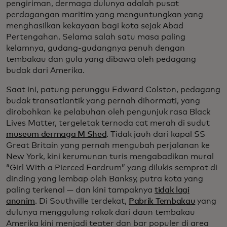
pengiriman, dermaga dulunya adalah pusat
perdagangan maritim yang menguntungkan yang
menghasilkan kekayaan bagi kota sejak Abad
Pertengahan. Selama salah satu masa paling
kelamnya, gudang-gudangnya penuh dengan
tembakau dan gula yang dibawa oleh pedagang
budak dari Amerika.
Saat ini, patung perunggu Edward Colston, pedagang
budak transatlantik yang pernah dihormati, yang
dirobohkan ke pelabuhan oleh pengunjuk rasa Black
Lives Matter, tergeletak ternoda cat merah di sudut
museum dermaga M Shed
. Tidak jauh dari kapal SS
Great Britain yang pernah mengubah perjalanan ke
New York, kini kerumunan turis mengabadikan mural
“Girl With a Pierced Eardrum” yang dilukis semprot di
dinding yang lembap oleh Banksy, putra kota yang
paling terkenal — dan kini tampaknya
tidak lagi
anonim
. Di Southville terdekat,
Pabrik Tembakau
yang
dulunya menggulung rokok dari daun tembakau
Amerika kini menjadi teater dan bar populer di area