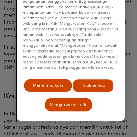
saat ini adalah menyadari bahwa Anda tidak bisa lagi
pengalaman pengguna kami. Bagi sesetengah
laman web, kami juga menggunakan Kuki untuk
hanya melakukan penyesuaian kecil, ini tentang
mempamerkan iklan berdasarkan aktiviti serta
memikirkan kembali apa itu universitas,” kata Matt
minat pengguna di laman web kami dan laman
Freeman, direktur pusat tersebut. Itu berarti model
web yang lain. Klik 'Menguruskan Kuki' di bawah
yang jauh lebih komersial, yang mengedepankan
untuk mengetahui jenis kuki yang kami gunakan di
inovasi.
laman web ini serta sebabnya. *Anda boleh
menukar pilihan persetujuan dengan
menggunakan alat "Menguruskan Kuki" di bawah
Ini strategi yang sejauh ini berhasil. Sekitar 600
skrin ini (tersedia sebagai pautan dan bukannya
lapangan kerja telah diciptakan oleh 200 perusahaan
butang pada sesetengah laman web) Ini termasuk
yang telah didukung oleh Future Space sejak
menolak sesetengah atau semua Kuki, kecuali kuki
didirikan.
yang diperlukan untuk penggunaan laman web.
Menerima kuki
Tolak semua
Keuangan lima menit
Menguruskan kuki
Ketika Elliott Herrod-Taylor terjangkit sepsis dari
gigitan laba-laba langka, dia terpaksa meninggalkan
karier rugbi profesionalnya dan memilih untuk kuliah
di University of Leeds, di mana dia akhirnya bergulat