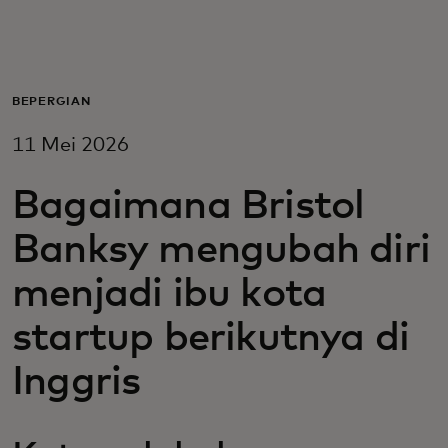
Untuk Anda
Untuk bisnis
BEPERGIAN
11 Mei 2026
Untuk dunia
Bagaimana Bristol
Untuk inovator
Banksy mengubah diri
menjadi ibu kota
Berita dan tren
startup berikutnya di
Inggris