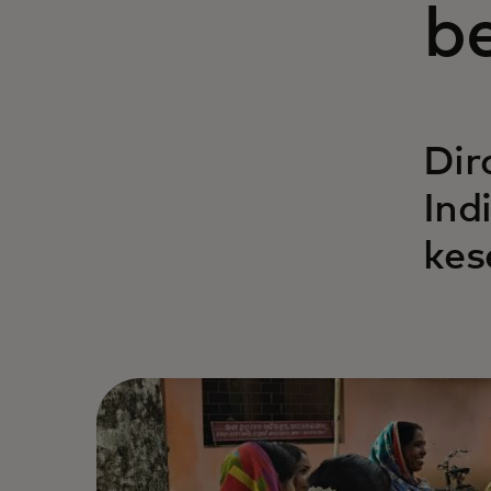
b
Dir
Ind
kes