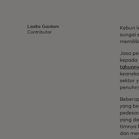
Laxita Gautam
Kebun l
Contributor
sungai 
memilik
Jasa pe
kepada
tahunny
keaneka
sektor 
penuhn
Beberap
yang be
pedesaa
yang da
timnya 
dan men