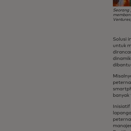
Seorang 
membantu
Ventures
Solusi 
untuk m
diranca
dinamik
dibantu
Misalny
peterna
smartph
banyak f
Inisiat
lapanga
peterna
manajem