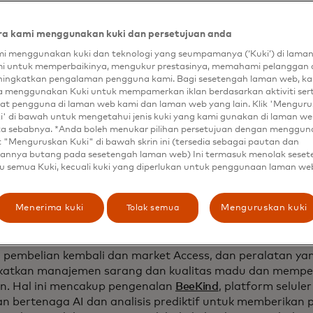
il dan alat dan teknologi yang lebih baik, dapat menjadi 
tan yang lebih kuat, produktivitas tanaman, keanekara
an iklim di daerah pedesaan dan suku. Bahkan, Perdana 
a kami menggunakan kuki dan persetujuan anda
ada tahun 2020 meluncurkan
apa yang ia sebut sebagai "re
i menggunakan kuki dan teknologi yang seumpamanya (‘Kuki’) di lama
misi untuk mempromosikan dan mengembangkan peterna
i untuk memperbaikinya, mengukur prestasinya, memahami pelanggan 
serta produk-produk madu dan sarang lebah yang berkuali
ingkatkan pengalaman pengguna kami. Bagi sesetengah laman web, ka
a menggunakan Kuki untuk mempamerkan iklan berdasarkan aktiviti ser
at pengguna di laman web kami dan laman web yang lain. Klik 'Mengur
alah tentang melihat sebuah sistem secara keseluruhan d
i' di bawah untuk mengetahui jenis kuki yang kami gunakan di laman web
rukturnya, sehingga upaya tersebut benar-benar menjadi
ta sebabnya. *Anda boleh menukar pilihan persetujuan dengan menggu
tas pendapatan, dan anti-kerentanan," kata Shukla. Peter
t "Menguruskan Kuki" di bawah skrin ini (tersedia sebagai pautan dan
n yang rendah untuk masuk dan tidak membutuhkan ban
annya butang pada sesetengah laman web) Ini termasuk menolak sese
diperkenalkan sebagai peluang mata pencaharian bagi pe
u semua Kuki, kecuali kuki yang diperlukan untuk penggunaan laman we
cil, dan petani yang tidak memiliki lahan, tetapi, katanya
 setelah pelatihan awal.
Tolak semua
Menerima kuki
Menguruskan kuki
ada tahun 2023, ia mendirikan
Buzzworthy Ventures
(juga 
Bea), melengkapi ribuan peternak lebah skala kecil dengan
 pembelian kembali dan market Access, dan peralatan yan
katkan manajemen sarang dan kualitas madu dan mempe
. Hal ini mencakup pengenalan
BeeKind
, platform selul
 bertenaga AI dan analisis prediktif untuk memberikan