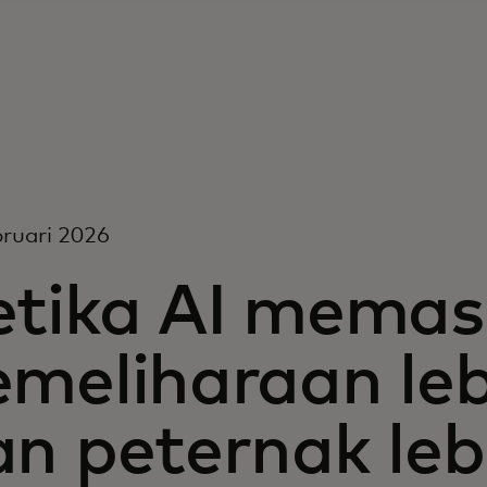
ruari 2026
etika AI memas
meliharaan leb
an peternak leb