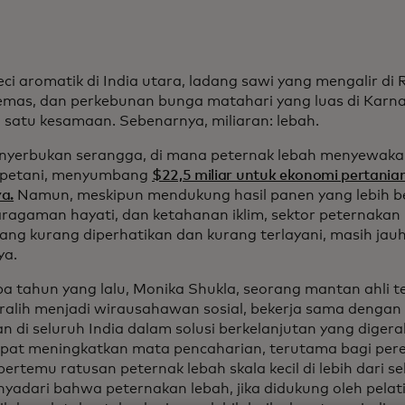
eci aromatik di India utara, ladang sawi yang mengalir di 
emas, dan perkebunan bunga matahari yang luas di Karn
i satu kesamaan. Sebenarnya, miliaran: lebah.
nyerbukan serangga, di mana peternak lebah menyewak
 petani, menyumbang
$22,5 miliar untuk ekonomi pertanian
a.
Namun, meskipun mendukung hasil panen yang lebih be
ragaman hayati, dan ketahanan iklim, sektor peternakan
yang kurang diperhatikan dan kurang terlayani, masih jauh
ya.
a tahun yang lalu, Monika Shukla, seorang mantan ahli t
ralih menjadi wirausahawan sosial, bekerja sama dengan
n di seluruh India dalam solusi berkelanjutan yang diger
pat meningkatkan mata pencaharian, terutama bagi per
bertemu ratusan peternak lebah skala kecil di lebih dari s
yadari bahwa peternakan lebah, jika didukung oleh pelati