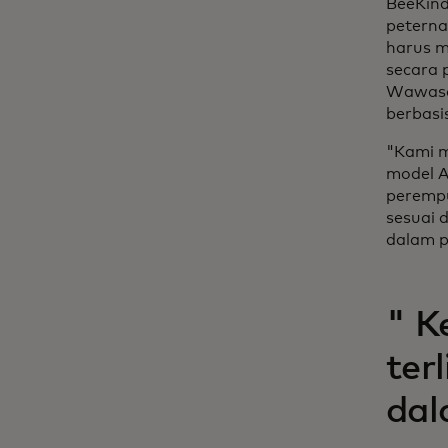
BeeKind
peterna
harus m
secara 
Wawasan
berbasi
"Kami m
model A
perempu
sesuai 
dalam 
" K
ter
dal