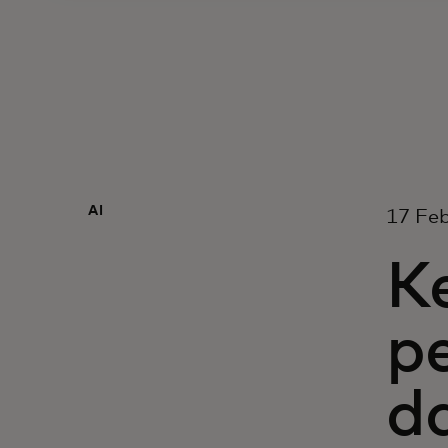
AI
17 Feb
K
pe
d