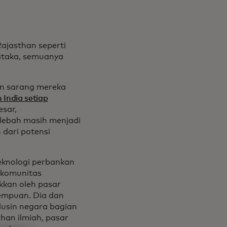
Rajasthan seperti
ataka, semuanya
an sarang mereka
 India setiap
sar,
 lebah masih menjadi
 dari potensi
eknologi perbankan
 komunitas
akkan oleh pasar
empuan. Dia dan
elusin negara bagian
han ilmiah, pasar