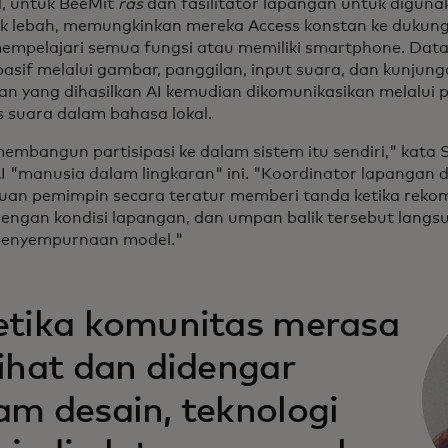
, untuk BeeMit
ras
dan fasilitator lapangan untuk digun
k lebah, memungkinkan mereka Access konstan ke dukun
empelajari semua fungsi atau memiliki smartphone. Data 
pasif melalui gambar, panggilan, input suara, dan kunjunga
 yang dihasilkan AI kemudian dikomunikasikan melalui p
s suara dalam bahasa lokal.
embangun partisipasi ke dalam sistem itu sendiri," kata 
I "manusia dalam lingkaran" ini. "Koordinator lapangan 
an pemimpin secara teratur memberi tanda ketika rekom
dengan kondisi lapangan, dan umpan balik tersebut lang
penyempurnaan model."
etika komunitas merasa
lihat dan didengar
am desain, teknologi