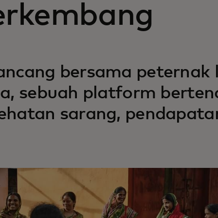
erkembang
ancang bersama peternak 
ia, sebuah platform berte
ehatan sarang, pendapatan