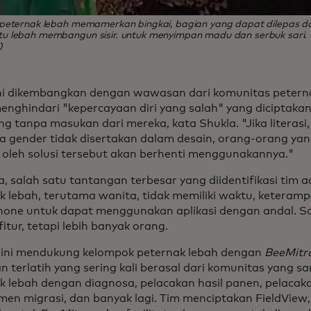
peternak lebah memamerkan bingkai, bagian yang dapat dilepas da
 lebah membangun sisir. untuk menyimpan madu dan serbuk sari. (
)
ini dikembangkan dengan wawasan dari komunitas petern
enghindari "kepercayaan diri yang salah" yang diciptakan
ng tanpa masukan dari mereka, kata Shukla. "Jika literasi
a gender tidak disertakan dalam desain, orang-orang yan
 oleh solusi tersebut akan berhenti menggunakannya."
a, salah satu tantangan terbesar yang diidentifikasi tim
k lebah, terutama wanita, tidak memiliki waktu, keterampi
one untuk dapat menggunakan aplikasi dengan andal. So
itur, tetapi lebih banyak orang.
if ini mendukung kelompok peternak lebah dengan
BeeMitr
n terlatih yang sering kali berasal dari komunitas yang
k lebah dengan diagnosa, pelacakan hasil panen, pelacak
en migrasi, dan banyak lagi. Tim menciptakan FieldView, 