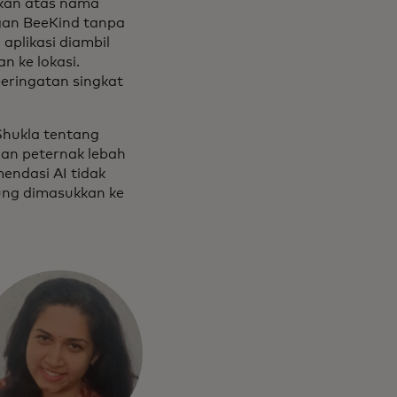
akan atas nama
gan BeeKind tanpa
aplikasi diambil
n ke lokasi.
eringatan singkat
Shukla tentang
dan peternak lebah
endasi AI tidak
sung dimasukkan ke