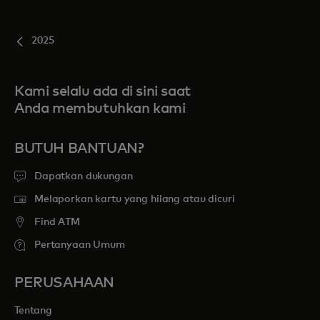
Untuk Anda
2025
Untuk bisnis
Kami selalu ada di sini saat
Anda membutuhkan kami
Untuk dunia
BUTUH BANTUAN?
Untuk inovator
Dapatkan dukungan
Melaporkan kartu yang hilang atau dicuri
Berita dan tren
Find ATM
Pertanyaan Umum
PERUSAHAAN
Tentang