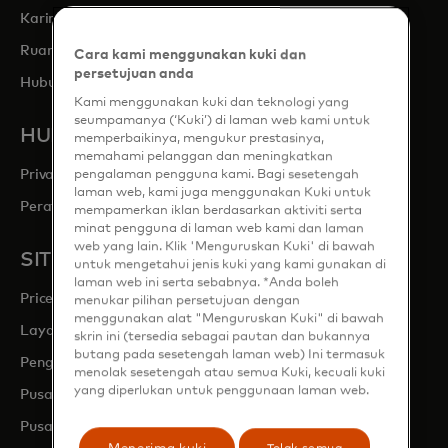
opens in a new tab
Karir
opens in a new tab
Ruang Berita
Cara kami menggunakan kuki dan
persetujuan anda
opens in a new tab
Hubungan Investor
Kami menggunakan kuki dan teknologi yang
seumpamanya (‘Kuki’) di laman web kami untuk
HUKUM & PRIVASI
memperbaikinya, mengukur prestasinya,
memahami pelanggan dan meningkatkan
Privasi & Tanggung Jawab Data
pengalaman pengguna kami. Bagi sesetengah
laman web, kami juga menggunakan Kuki untuk
Peraturan Perusahaan yang Mengikat (BCR)
mempamerkan iklan berdasarkan aktiviti serta
minat pengguna di laman web kami dan laman
web yang lain. Klik 'Menguruskan Kuki' di bawah
SITUS MASTERCARD
untuk mengetahui jenis kuki yang kami gunakan di
laman web ini serta sebabnya. *Anda boleh
opens in a new tab
Priceless.com
menukar pilihan persetujuan dengan
menggunakan alat "Menguruskan Kuki" di bawah
opens in a new tab
Layanan Mastercard
skrin ini (tersedia sebagai pautan dan bukannya
butang pada sesetengah laman web) Ini termasuk
opens in a new tab
Pengembang Mastercard
menolak sesetengah atau semua Kuki, kecuali kuki
yang diperlukan untuk penggunaan laman web.
opens in a new tab
Pusat Pemasaran Mastercard
opens in a new tab
Pusat Pertumbuhan Inklusif