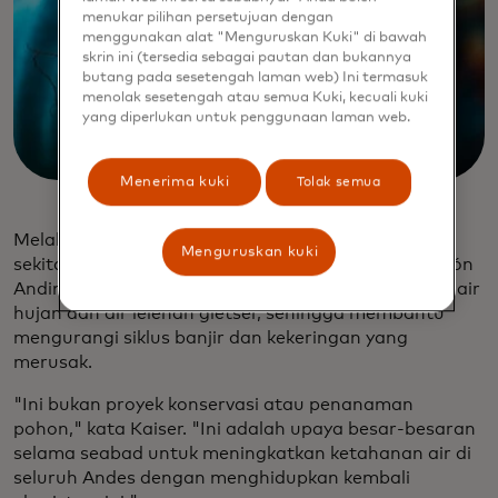
menukar pilihan persetujuan dengan
menggunakan alat "Menguruskan Kuki" di bawah
skrin ini (tersedia sebagai pautan dan bukannya
butang pada sesetengah laman web) Ini termasuk
menolak sesetengah atau semua Kuki, kecuali kuki
yang diperlukan untuk penggunaan laman web.
Menerima kuki
Tolak semua
Melalui pekerjaannya, yang melibatkan 26 proyek,
Menguruskan kuki
sekitar 40.000 orang kini terlibat dalam upaya Acción
Andina untuk menanam pohon asli yang menyerap air
hujan dan air lelehan gletser, sehingga membantu
mengurangi siklus banjir dan kekeringan yang
merusak.
"Ini bukan proyek konservasi atau penanaman
pohon," kata Kaiser. "Ini adalah upaya besar-besaran
selama seabad untuk meningkatkan ketahanan air di
seluruh Andes dengan menghidupkan kembali