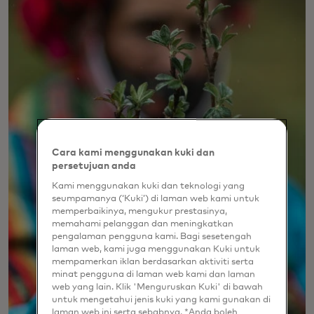
Cara kami menggunakan kuki dan
persetujuan anda
Kami menggunakan kuki dan teknologi yang
seumpamanya (‘Kuki’) di laman web kami untuk
memperbaikinya, mengukur prestasinya,
memahami pelanggan dan meningkatkan
pengalaman pengguna kami. Bagi sesetengah
laman web, kami juga menggunakan Kuki untuk
mempamerkan iklan berdasarkan aktiviti serta
minat pengguna di laman web kami dan laman
web yang lain. Klik 'Menguruskan Kuki' di bawah
untuk mengetahui jenis kuki yang kami gunakan di
laman web ini serta sebabnya. *Anda boleh