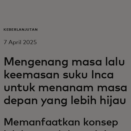
Untuk Anda
Untuk bisnis
KEBERLANJUTAN
7 April 2025
Untuk dunia
Mengenang masa lalu
Untuk inovator
keemasan suku Inca
untuk menanam masa
Berita dan tren
depan yang lebih hijau
Memanfaatkan konsep