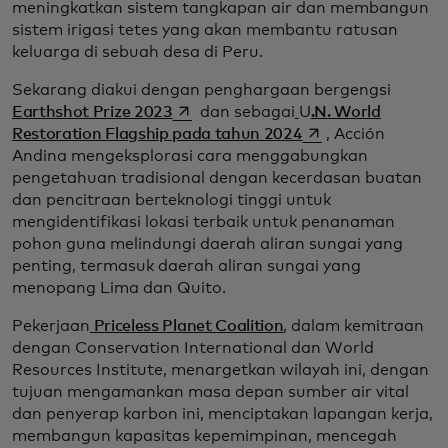
meningkatkan sistem tangkapan air dan membangun
sistem irigasi tetes yang akan membantu ratusan
keluarga di sebuah desa di Peru.
Sekarang diakui dengan penghargaan bergengsi
opens in a new tab
Earthshot Prize 2023
dan sebagai
U
.N. World
opens in a new tab
Restoration Flagship pada tahun 2024
, Acción
Andina mengeksplorasi cara menggabungkan
pengetahuan tradisional dengan kecerdasan buatan
dan pencitraan berteknologi tinggi untuk
mengidentifikasi lokasi terbaik untuk penanaman
pohon guna melindungi daerah aliran sungai yang
penting, termasuk daerah aliran sungai yang
menopang Lima dan Quito.
Pekerjaan
Priceless Planet Coalition
, dalam kemitraan
dengan Conservation International dan World
Resources Institute, menargetkan wilayah ini, dengan
tujuan mengamankan masa depan sumber air vital
dan penyerap karbon ini, menciptakan lapangan kerja,
membangun kapasitas kepemimpinan, mencegah