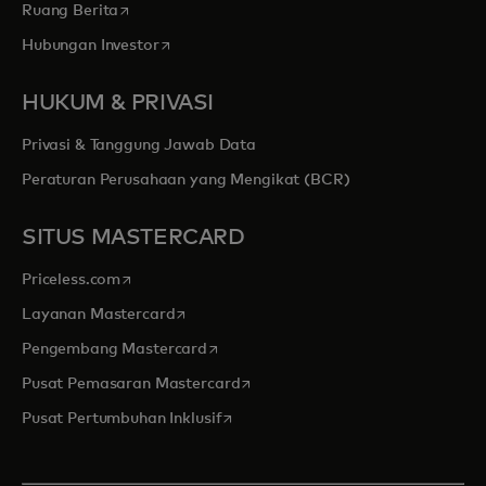
opens in a new tab
Ruang Berita
opens in a new tab
Hubungan Investor
HUKUM & PRIVASI
Privasi & Tanggung Jawab Data
Peraturan Perusahaan yang Mengikat (BCR)
SITUS MASTERCARD
opens in a new tab
Priceless.com
opens in a new tab
Layanan Mastercard
opens in a new tab
Pengembang Mastercard
opens in a new tab
Pusat Pemasaran Mastercard
opens in a new tab
Pusat Pertumbuhan Inklusif