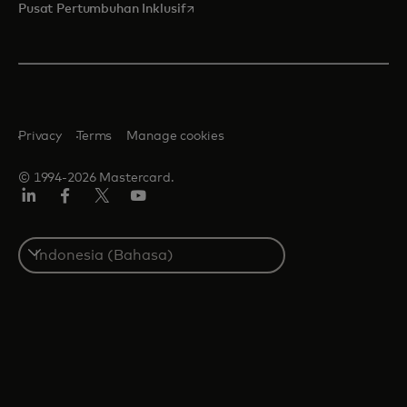
opens in a new tab
Pusat Pertumbuhan Inklusif
Privacy
Terms
Manage cookies
© 1994-2026 Mastercard.
Linkedin
Facebook
Twitter/X
Youtube
Select
a
country