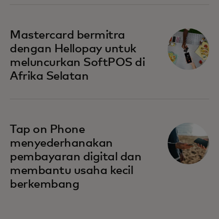
opens in a new tab
Mastercard bermitra
dengan Hellopay untuk
meluncurkan SoftPOS di
Afrika Selatan
Tap on Phone
menyederhanakan
pembayaran digital dan
membantu usaha kecil
berkembang