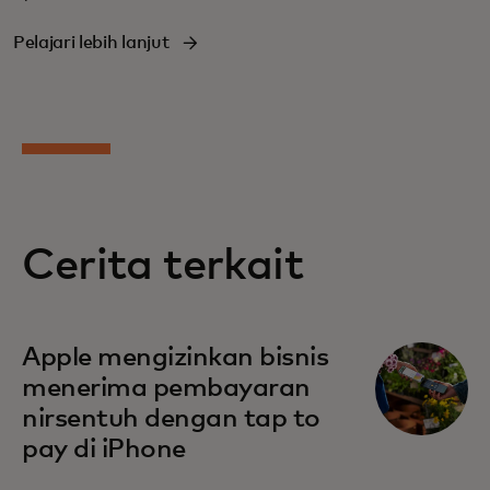
Pelajari lebih lanjut
Cerita terkait
opens in a new tab
Apple mengizinkan bisnis
menerima pembayaran
nirsentuh dengan tap to
pay di iPhone