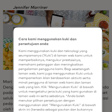
Jennifer Marriner
Cara kami menggunakan kuki dan
persetujuan anda
Kami menggunakan kuki dan teknologi yang
seumpamanya (‘Kuki’) di laman web kami untuk
memperbaikinya, mengukur prestasinya,
memahami pelanggan dan meningkatkan
pengalaman pengguna kami. Bagi sesetengah
laman web, kami juga menggunakan Kuki untuk
mempamerkan iklan berdasarkan aktiviti serta
Mari kita mulai dengan informasi kartu itu sendiri.
minat pengguna di laman web kami dan laman
Dengan Tap to Add, Anda dapat mengetuk kartu Anda
web yang lain. Klik 'Menguruskan Kuki' di bawah
untuk mengetahui jenis kuki yang kami gunakan di
pada ponsel untuk menyediakannya ke dalam dompet
laman web ini serta sebabnya. *Anda boleh
seluler Anda atau menyimpannya dalam file di aplikasi
menukar pilihan persetujuan dengan
pedagang atau dompet e-commerce. Ini diaktifkan
menggunakan alat "Menguruskan Kuki" di bawah
oleh MDES, layanan tokenisasi Mastercard, yang
skrin ini (tersedia sebagai pautan dan bukannya