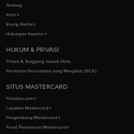
Tentang
opens in a new tab
Karir
opens in a new tab
Ruang Berita
opens in a new tab
Hubungan Investor
HUKUM & PRIVASI
Privasi & Tanggung Jawab Data
Peraturan Perusahaan yang Mengikat (BCR)
SITUS MASTERCARD
opens in a new tab
Priceless.com
opens in a new tab
Layanan Mastercard
opens in a new tab
Pengembang Mastercard
opens in a new tab
Pusat Pemasaran Mastercard