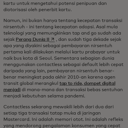
kartu untuk mengetahui potensi penipuan dan
diotorisasi oleh penerbit kartu.
Namun, ini bukan hanya tentang kecepatan transaksi
nirsentuh - ini tentang kecepatan adopsi. Asal mula
teknologi yang memungkinkan tap and go sudah ada
opens in a new tab
sejak
Perang Dunia II
, dan sudah tiga dekade sejak
apa yang diyakini sebagai pembayaran nirsentuh
pertama kali dilakukan melalui kartu prabayar untuk
naik bus kota di Seoul. Sementara sebagian dunia
menggunakan contactless sebagai default lebih cepat
daripada yang lain, pembayaran nirsentuh benar-
benar meningkat pada akhir 2010-an karena agen
transit global merangkul
tap to ride, dompet digital
menjadi
di mana-mana dan transaksi bebas sentuhan
menjadi kebutuhan selama pandemi.
Contactless sekarang mewakili lebih dari dua dari
setiap tiga transaksi tatap muka di jaringan
Mastercard. Ini adalah memori otot. Ini adalah refleks
yang mendorong pengalaman konsumen yang cepat