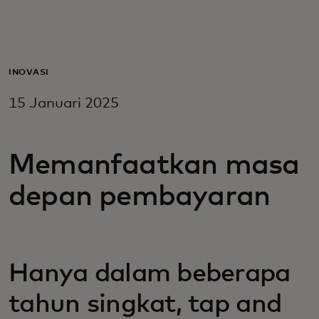
Untuk Anda
Untuk bisnis
INOVASI
15 Januari 2025
Untuk dunia
Memanfaatkan masa
Untuk inovator
depan pembayaran
Berita dan tren
Hanya dalam beberapa
tahun singkat, tap and