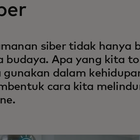
ber
manan siber tidak hanya be
a budaya. Apa yang kita t
a gunakan dalam kehidupan
bentuk cara kita melindung
ine.