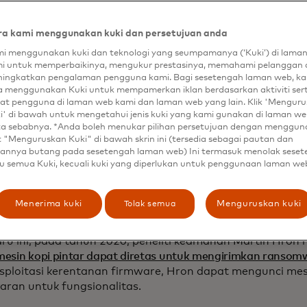
a kami menggunakan kuki dan persetujuan anda
kah kita mempercayai peralatan pintar
i menggunakan kuki dan teknologi yang seumpamanya (‘Kuki’) di lama
i untuk memperbaikinya, mengukur prestasinya, memahami pelanggan 
ingkatkan pengalaman pengguna kami. Bagi sesetengah laman web, ka
eberapa tahun terakhir, peralatan pintar semakin popule
a menggunakan Kuki untuk mempamerkan iklan berdasarkan aktiviti ser
hari di rumah Anda terhubung ke Wi-Fi dan dapat memba
at pengguna di laman web kami dan laman web yang lain. Klik 'Mengur
 kedaluwarsa, memesan bahan makanan baru, atau meny
i' di bawah untuk mengetahui jenis kuki yang kami gunakan di laman web
tuk Anda di pagi hari. Meskipun peralatan pintar menaw
ta sebabnya. *Anda boleh menukar pilihan persetujuan dengan menggu
ilitas, penjahat siber dapat menggunakannya sebagai ke
t "Menguruskan Kuki" di bawah skrin ini (tersedia sebagai pautan dan
annya butang pada sesetengah laman web) Ini termasuk menolak sese
tkan informasi tentang kehidupan Anda. Sebagai conto
u semua Kuki, kecuali kuki yang diperlukan untuk penggunaan laman we
neliti
menemukan kerentanan pada kulkas pintar
yang mem
ng mencegat login email. Melalui kerentanan, peretas dap
mail pengguna tetapi juga akun terhubung lainnya.
Tolak semua
Menerima kuki
Menguruskan kuki
anya kulkas pintar - apa pun yang terhubung ke internet b
ru ini, pada tahun 2020, peneliti keamanan Martin Hro
esin kopi pintar dapat diretas untuk mengirimkan ransom
ploitasi kerentanan firmware, Hron dapat mengunci me
ran untuk fungsionalitas.