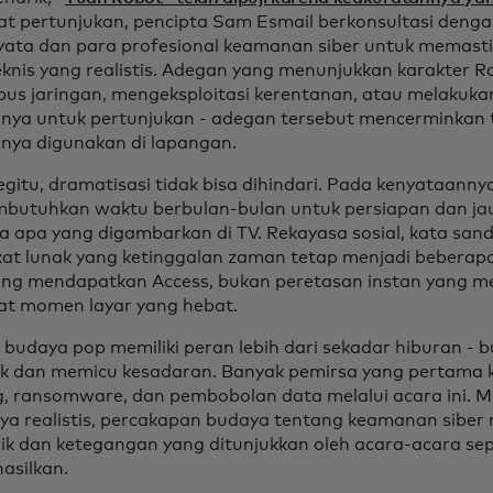
 pertunjukan, pencipta Sam Esmail berkonsultasi dengan
yata dan para profesional keamanan siber untuk memas
eknis yang realistis. Adegan yang menunjukkan karakter Ra
s jaringan, mengeksploitasi kerentanan, atau melakukan
anya untuk pertunjukan - adegan tersebut mencerminkan 
nya digunakan di lapangan.
egitu, dramatisasi tidak bisa dihindari. Pada kenyataanny
mbutuhkan waktu berbulan-bulan untuk persiapan dan jau
a apa yang digambarkan di TV. Rekayasa sosial, kata sand
at lunak yang ketinggalan zaman tetap menjadi beberap
ng mendapatkan Access, bukan peretasan instan yang m
t momen layar yang hebat.
budaya pop memiliki peran lebih dari sekadar hiburan - 
k dan memicu kesadaran. Banyak pemirsa yang pertama ka
g, ransomware, dan pembobolan data melalui acara ini. M
a realistis, percakapan budaya tentang keamanan sibe
trik dan ketegangan yang ditunjukkan oleh acara-acara sep
asilkan.