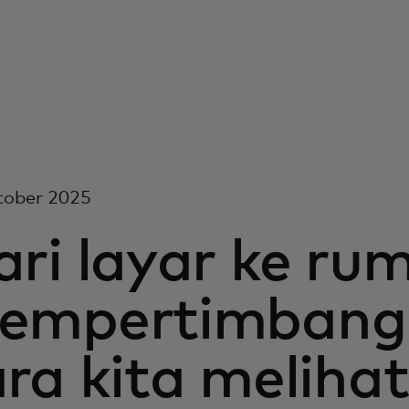
tober 2025
ri layar ke rum
empertimbangk
ara kita melih