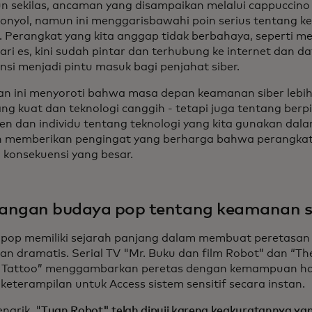
n sekilas, ancaman yang disampaikan melalui cappuccin
 konyol, namun ini menggarisbawahi poin serius tentang k
 Perangkat yang kita anggap tidak berbahaya, seperti m
ari es, kini sudah pintar dan terhubung ke internet dan da
nsi menjadi pintu masuk bagi penjahat siber.
ian ini menyoroti bahwa masa depan keamanan siber lebih
ng kuat dan teknologi canggih - tetapi juga tentang berpik
n dan individu tentang teknologi yang kita gunakan dala
n memberikan pengingat yang berharga bahwa perangkat 
i konsekuensi yang besar.
angan budaya pop tentang keamanan s
pop memiliki sejarah panjang dalam membuat peretasan t
dan dramatis. Serial TV "Mr. Buku dan film Robot” dan “The
 Tattoo” menggambarkan peretas dengan kemampuan ha
keterampilan untuk Access sistem sensitif secara instan.
narik, "
Tuan Robot" telah dipuji karena keakuratannya yang