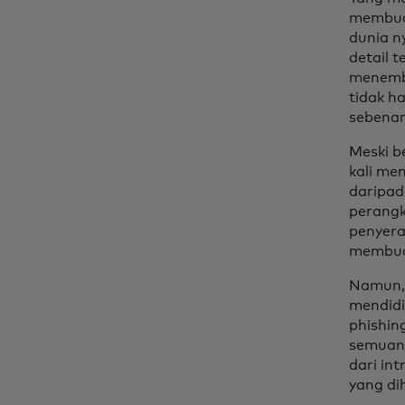
membuat
dunia n
detail t
menembu
tidak h
sebenar
Meski b
kali me
daripad
perangk
penyera
membua
Namun, 
mendidi
phishin
semuany
dari in
yang dih