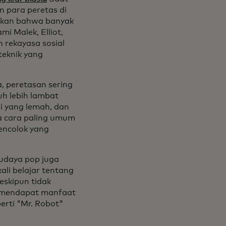
 para peretas di
tikan bahwa banyak
mi Malek, Elliot,
 rekayasa sosial
teknik yang
a, peretasan sering
h lebih lambat
i yang lemah, dan
a cara paling umum
encolok yang
budaya pop juga
li belajar tentang
eskipun tidak
r mendapat manfaat
erti "Mr. Robot"