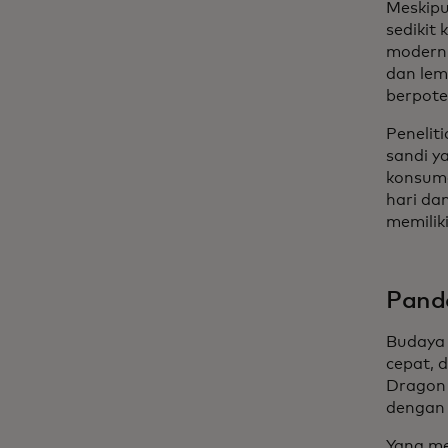
Meskipu
sedikit
modern.
dan lem
berpote
Penelit
sandi ya
konsume
hari da
memilik
Pand
Budaya 
cepat, 
Dragon
dengan 
Yang me