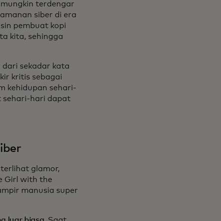
o mungkin terdengar
eamanan siber di era
esin pembuat kopi
ta kita, sehingga
 dari sekadar kata
ir kritis sebagai
m kehidupan sehari-
sehari-hari dapat
iber
erlihat glamor,
 Girl with the
mpir manusia super
 luar biasa.
Saat