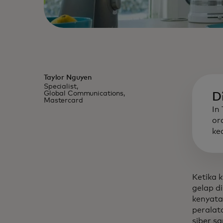
Taylor Nguyen
Specialist,
Global Communications,
D
Mastercard
In
or
ke
Ketika 
gelap di
kenyata
peralat
siber s