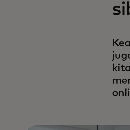
si
Kea
jug
kit
mem
onl