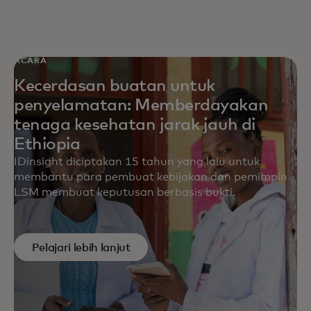
ACARA
Kecerdasan buatan untuk
penyelamatan: Memberdayakan
tenaga kesehatan jarak jauh di
Ethiopia
IDinsight diciptakan 15 tahun yang lalu untuk
membantu para pembuat kebijakan dan pemimpin
LSM membuat keputusan berbasis bukti.
Pelajari lebih lanjut