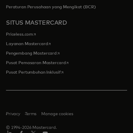
Peraturan Perusahaan yang Mengikat (BCR)
SITUS MASTERCARD
opens in a new tab
Priceless.com
opens in a new tab
Layanan Mastercard
opens in a new tab
Pengembang Mastercard
opens in a new tab
Pusat Pemasaran Mastercard
opens in a new tab
Pusat Pertumbuhan Inklusif
Privacy
Terms
Manage cookies
© 1994-2026 Mastercard.