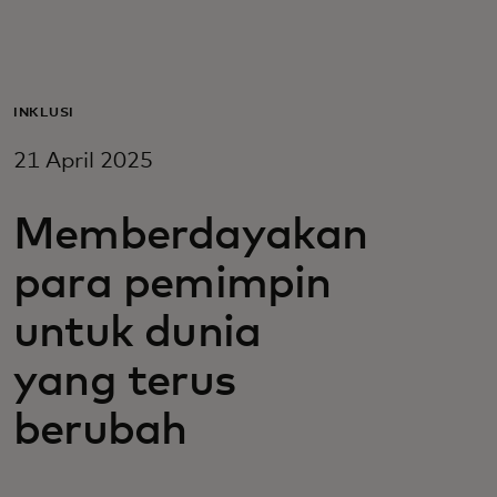
Untuk Anda
Untuk bisnis
INKLUSI
21 April 2025
Untuk dunia
Memberdayakan
Untuk inovator
para pemimpin
untuk dunia
Berita dan tren
yang terus
berubah