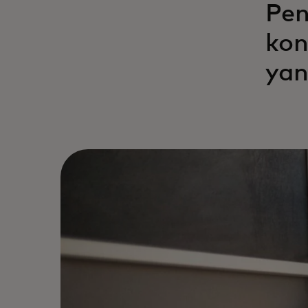
Pen
kon
yan