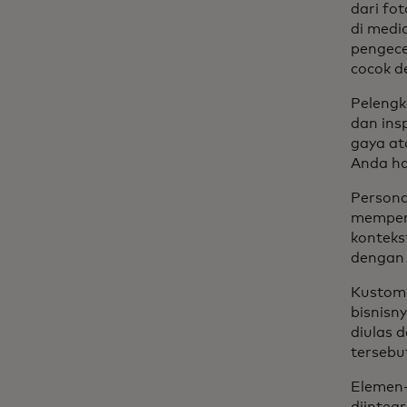
dari fo
di medi
pengece
cocok d
Pelengk
dan ins
gaya at
Anda ha
Persona
mempert
konteks
dengan 
Kustomi
bisnisn
diulas 
tersebu
Elemen-
diinteg