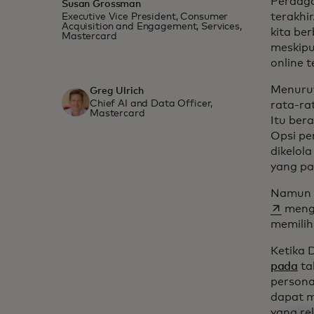
Perdaga
Susan Grossman
terakhi
Executive Vice President, Consumer
Acquisition and Engagement, Services,
kita be
Mastercard
meskipu
online 
Menurut 
Greg Ulrich
Chief AI and Data Officer,
rata-rat
Mastercard
Itu ber
Opsi pe
dikelol
yang pa
Namun t
mengg
memilih
Ketika 
pada
ta
persona
dapat m
yang re