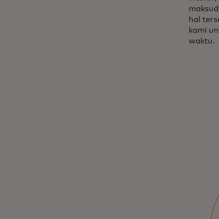
maksud 
hal ter
kami un
waktu.
Blog
Daftar kami untuk
mengubah