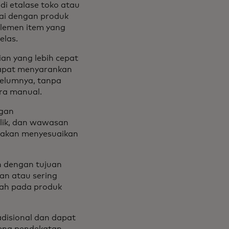
di etalase toko atau
uai dengan produk
lemen item yang
elas.
an yang lebih cepat
 dapat menyarankan
elumnya, tanpa
ara manual.
ngan
lik, dan wawasan
an akan menyesuaikan
n dengan tujuan
kan atau sering
dah pada produk
disional dan dapat
rena pendekatan