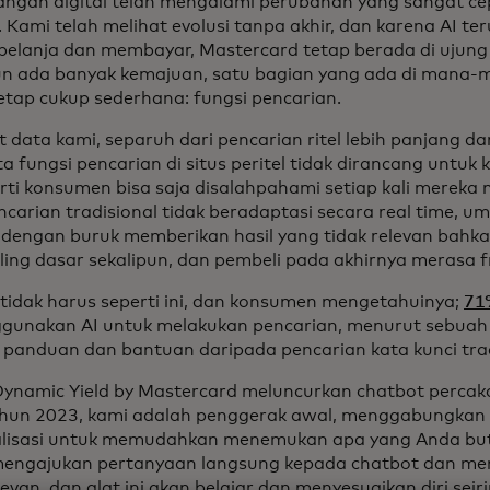
ngan digital telah mengalami perubahan yang sangat ce
r. Kami telah melihat evolusi tanpa akhir, dan karena AI 
rbelanja dan membayar, Mastercard tetap berada di ujun
n ada banyak kemajuan, satu bagian yang ada di mana-m
tetap cukup sederhana: fungsi pencarian.
data kami, separuh dari pencarian ritel lebih panjang dari
a fungsi pencarian di situs peritel tidak dirancang untuk 
arti konsumen bisa saja disalahpahami setiap kali mereka 
ncarian tradisional tidak beradaptasi secara real time, 
a dengan buruk memberikan hasil yang tidak relevan bahk
ling dasar sekalipun, dan pembeli pada akhirnya merasa fr
idak harus seperti ini, dan konsumen mengetahuinya;
71
unakan AI untuk melakukan pencarian, menurut sebuah s
 panduan dan bantuan daripada pencarian kata kunci tra
Dynamic Yield by Mastercard meluncurkan chatbot perca
hun 2023, kami adalah penggerak awal, menggabungkan A
lisasi untuk memudahkan menemukan apa yang Anda but
engajukan pertanyaan langsung kepada chatbot dan me
levan, dan alat ini akan belajar dan menyesuaikan diri sei