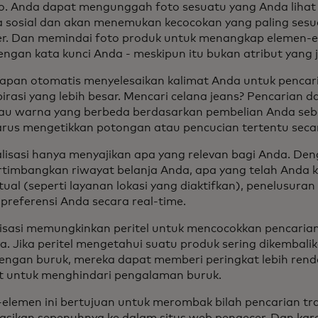
to. Anda dapat mengunggah foto sesuatu yang Anda lihat 
a sosial dan akan menemukan kecocokan yang paling ses
r. Dan memindai foto produk untuk menangkap elemen-e
engan kata kunci Anda - meskipun itu bukan atribut yang j
apan otomatis menyelesaikan kalimat Anda untuk pencari
pirasi yang lebih besar. Mencari celana jeans? Pencarian
au warna yang berbeda berdasarkan pembelian Anda seb
rus mengetikkan potongan atau pencucian tertentu sec
lisasi hanya menyajikan apa yang relevan bagi Anda. De
imbangkan riwayat belanja Anda, apa yang telah Anda k
tual (seperti layanan lokasi yang diaktifkan), penelusur
preferensi Anda secara real-time.
sasi memungkinkan peritel untuk mencocokkan pencaria
ya. Jika peritel mengetahui suatu produk sering dikembali
dengan buruk, mereka dapat memberi peringkat lebih ren
t untuk menghindari pengalaman buruk.
elemen ini bertujuan untuk merombak bilah pencarian tra
rasikan sepenuhnya ke dalam situs web pengecer. Dan ka