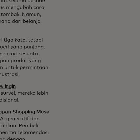
pat selama dekade
terus mengubah cara
g tombak. Namun,
ana dari belanja
 tiga kata, tetapi
kueri yang panjang.
mencari sesuatu.
umpan produk yang
an untuk permintaan
ustrasi.
opens in a new tab
% ingin
urvei, mereka lebih
disional.
kapan
Shopping Muse
I generatif dan
uhkan. Pembeli
nerima rekomendasi
ring dengan