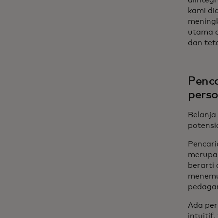
kami di
meningk
utama d
dan tet
Penca
perso
Belanja 
potensi
Pencari
merupak
berarti
menemu
pedagan
Ada per
intuiti