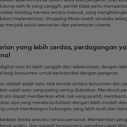
dukung oleh AI yang canggih, peritel tidak perlu memperb
atkan katalog mereka secara manual, yang menghilangkan 
alam implementasi. Shopping Muse masih tersedia sebag
ap menjadi solusi pencarian dan penemuan utama.
rian yang lebih cerdas, perdagangan ya
nal
digital saat ini lebih canggih dari sebelumnya, dengan leb
al bagi konsumen untuk berinteraksi dengan pengecer.
an adalah salah satu titik kontak antara konsumen dan per
an salah satu yang paling sering diabaikan. Membuat p
 di sini dapat memberikan efek riak yang positif, memban
kan apa yang mereka butuhkan dengan lebih mudah da
g untuk membangun hubungan yang lebih kuat dan taha
bedaan ketika sesuatu terasa personal. Memberikan pen
f, tepat waktu, dan sangat beresonansi mengharuskan ki