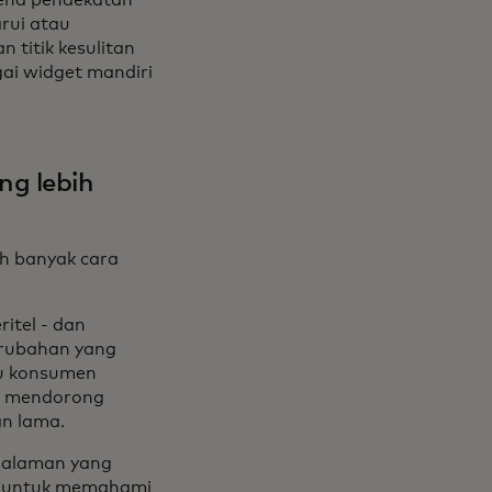
arui atau
titik kesulitan
ai widget mandiri
ng lebih
ih banyak cara
itel - dan
erubahan yang
tu konsumen
n mendorong
n lama.
galaman yang
ta untuk memahami