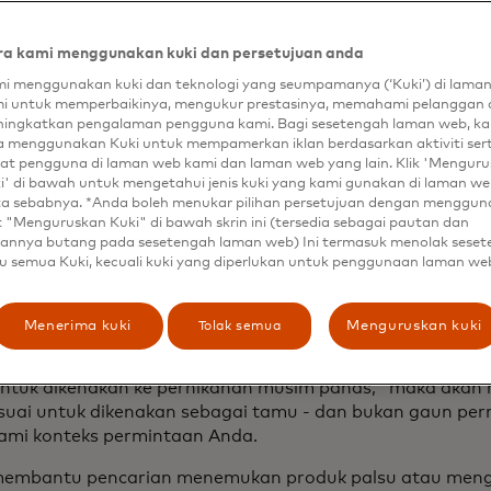
utnya percakapan. Shopping Muse adalah langkah pertam
 kesenjangan antara bagaimana orang benar-benar men
a kami menggunakan kuki dan persetujuan anda
na fungsi merespons secara bergantian, tetapi kami men
i menggunakan kuki dan teknologi yang seumpamanya (‘Kuki’) di lama
pekerjaan yang harus dilakukan. Jadi hari ini, kami melak
i untuk memperbaikinya, mengukur prestasinya, memahami pelanggan 
atkan keahlian teknologi dan wawasan unik kami untu
ingkatkan pengalaman pengguna kami. Bagi sesetengah laman web, ka
opens in a new tab
nce Search
, inovasi terbaru kami dari Dynamic Yield.
a menggunakan Kuki untuk mempamerkan iklan berdasarkan aktiviti ser
at pengguna di laman web kami dan laman web yang lain. Klik 'Mengur
i' di bawah untuk mengetahui jenis kuki yang kami gunakan di laman web
ta sebabnya. *Anda boleh menukar pilihan persetujuan dengan menggu
pertanyaan hingga kejelasan
t "Menguruskan Kuki" di bawah skrin ini (tersedia sebagai pautan dan
annya butang pada sesetengah laman web) Ini termasuk menolak sese
u semua Kuki, kecuali kuki yang diperlukan untuk penggunaan laman we
g oleh AI dan personalisasi eksklusif, Experience Search
an tradisional untuk menyatukan maksud pembeli dengan 
men kunci yang berperan di sini. Mari kita uraikan.
Tolak semua
Menerima kuki
Menguruskan kuki
ik memungkinkan pencarian untuk memahami nuansa. Sa
ntuk dikenakan ke pernikahan musim panas," maka akan 
suai untuk dikenakan sebagai tamu - dan bukan gaun per
mi konteks permintaan Anda.
membantu pencarian menemukan produk palsu atau mengi