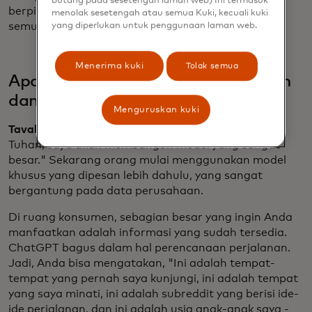
butang pada sesetengah laman web) Ini termasuk
berpikir bahwa ada pemenang yang mengambil
menolak sesetengah atau semua Kuki, kecuali kuki
semua.
yang diperlukan untuk penggunaan laman web.
Menerima kuki
Tolak semua
Apa perbedaan antara AI konsumen
dan perusahaan?
Menguruskan kuki
Tavakoli:
Apa yang sekarang terjadi bukan lagi "Ya
Tuhan, saya akan membangun model yang sangat
besar." Sekarang orang mulai menggunakan model
khusus yang dipesan lebih dahulu, yang sangat
bergantung pada data perusahaan.
Di ruang konsumen, sebagian besar yang ingin Anda
manfaatkan adalah informasi yang sudah tersedia.
ChatGPT bagus dalam hal perencanaan perjalanan.
Jadi, Anda bisa mengatakan, "Ini adalah tempat-
tempat yang pernah saya kunjungi, ini adalah tempat
yang saya minati, ini adalah subreddit yang berisi ide-
ide perjalanan, dan ini adalah usia anak-anak saya -