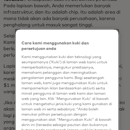
Pada lapisan bawah, Anda memerlukan banyak
infrastruktur, dan itu adalah chip. Itu adalah area di
mana tidak akan ada banyak perusahaan, karena
penghalang untuk masuk sangat tinggi.
Selain itu, Anda memiliki penyedia model fondasi.
Kami memulai dengan banyak dan itu sudah
Cara kami menggunakan kuki dan
berkurang, terutama karena modal yang Anda
persetujuan anda
perlukan untuk melatih beberapa model tersebut.
Kami menggunakan kuki dan teknologi yang
seumpamanya (‘Kuki’) di laman web kami untuk
Lapisan terakhir adalah aplikasi di atas. Dan saat ini,
memperbaikinya, mengukur prestasinya,
karena ini masih awal, jumlahnya belum masif -
memahami pelanggan dan meningkatkan
pengalaman pengguna kami. Bagi sesetengah
meskipun Databricks baru saja melampaui lebih dari
laman web, kami juga menggunakan Kuki untuk
$1 miliar dalam hal pendapatan AI, jadi ini bukanlah
mempamerkan iklan berdasarkan aktiviti serta
uang receh.
minat pengguna di laman web kami dan laman
web yang lain. Klik 'Menguruskan Kuki' di bawah
Jika Anda maju lima tahun dari sekarang, piramida ini
untuk mengetahui jenis kuki yang kami gunakan di
akan jauh lebih besar, dan akan terbalik. Lebih banyak
laman web ini serta sebabnya. *Anda boleh
menukar pilihan persetujuan dengan
lagi pendapatan yang akan diperoleh dari aplikasi
menggunakan alat "Menguruskan Kuki" di bawah
yang memanfaatkan AI untuk mengubah apa yang
skrin ini (tersedia sebagai pautan dan bukannya
orang lakukan. Dan dalam ruang itu, saya tidak