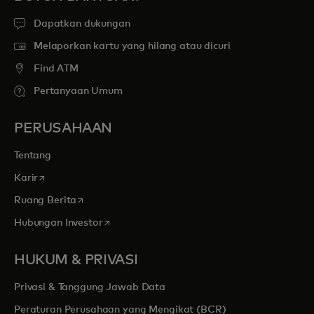
Dapatkan dukungan
Melaporkan kartu yang hilang atau dicuri
Find ATM
Pertanyaan Umum
PERUSAHAAN
Tentang
opens in a new tab
Karir
opens in a new tab
Ruang Berita
opens in a new tab
Hubungan Investor
HUKUM & PRIVASI
Privasi & Tanggung Jawab Data
Peraturan Perusahaan yang Mengikat (BCR)