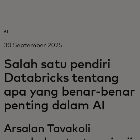
Untuk Anda
Untuk bisnis
AI
30 September 2025
Untuk dunia
Salah satu pendiri
Untuk inovator
Databricks tentang
apa yang benar-benar
Berita dan tren
penting dalam AI
Arsalan Tavakoli