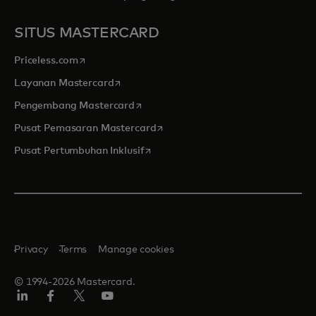
SITUS MASTERCARD
opens in a new tab
Priceless.com
opens in a new tab
Layanan Mastercard
opens in a new tab
Pengembang Mastercard
opens in a new tab
Pusat Pemasaran Mastercard
opens in a new tab
Pusat Pertumbuhan Inklusif
Privacy
Terms
Manage cookies
© 1994-2026 Mastercard.
Linkedin
Facebook
Twitter/X
Youtube