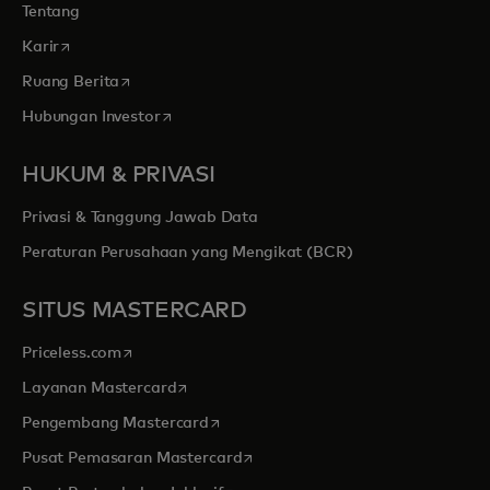
Tentang
opens in a new tab
Karir
opens in a new tab
Ruang Berita
opens in a new tab
Hubungan Investor
HUKUM & PRIVASI
Privasi & Tanggung Jawab Data
Peraturan Perusahaan yang Mengikat (BCR)
SITUS MASTERCARD
opens in a new tab
Priceless.com
opens in a new tab
Layanan Mastercard
opens in a new tab
Pengembang Mastercard
opens in a new tab
Pusat Pemasaran Mastercard