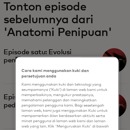
Tonton episode
sebelumnya dari
'Anatomi Penipuan'
Episode satu: Evolusi
penipuan
Cara kami menggunakan kuki dan
persetujuan anda
Kami menggunakan kuki dan teknologi yang
seumpamanya (‘Kuki’) di laman web kami untuk
memperbaikinya, mengukur prestasinya,
Episode dua: Buku
memahami pelanggan dan meningkatkan
pedoman penipu
pengalaman pengguna kami. Bagi sesetengah
laman web, kami juga menggunakan Kuki untuk
mempamerkan iklan berdasarkan aktiviti serta
minat pengguna di laman web kami dan laman
web yang lain. Klik 'Menguruskan Kuki' di bawah