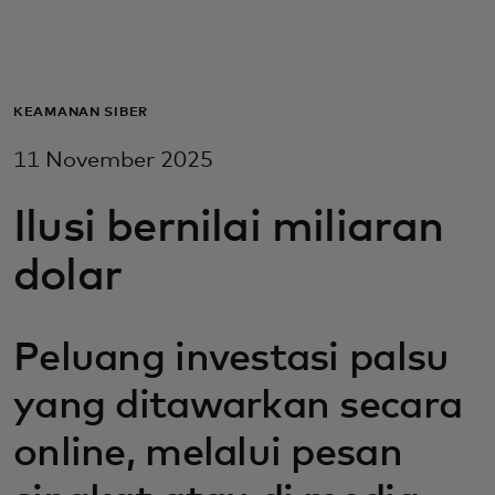
Untuk Anda
Untuk bisnis
KEAMANAN SIBER
11 November 2025
Untuk dunia
Ilusi bernilai miliaran
Untuk inovator
dolar
Berita dan tren
Peluang investasi palsu
yang ditawarkan secara
online, melalui pesan