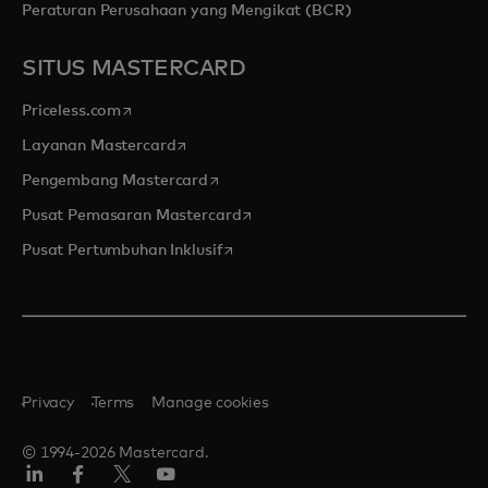
Peraturan Perusahaan yang Mengikat (BCR)
SITUS MASTERCARD
opens in a new tab
Priceless.com
opens in a new tab
Layanan Mastercard
opens in a new tab
Pengembang Mastercard
opens in a new tab
Pusat Pemasaran Mastercard
opens in a new tab
Pusat Pertumbuhan Inklusif
Privacy
Terms
Manage cookies
© 1994-2026 Mastercard.