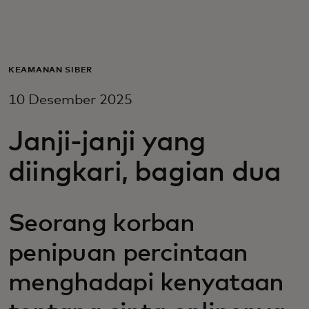
Untuk Anda
Untuk bisnis
KEAMANAN SIBER
10 Desember 2025
Untuk dunia
Janji-janji yang
Untuk inovator
diingkari, bagian dua
Berita dan tren
Seorang korban
penipuan percintaan
menghadapi kenyataan