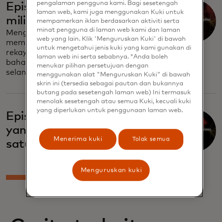
pengalaman pengguna kami. Bagi sesetengah
Episode tiga: Ilusi bernilai
laman web, kami juga menggunakan Kuki untuk
miliaran dolar
mempamerkan iklan berdasarkan aktiviti serta
minat pengguna di laman web kami dan laman
Mengenali penipuan investasi
web yang lain. Klik 'Menguruskan Kuki' di bawah
membutuhkan kewaspadaan. Pahami
untuk mengetahui jenis kuki yang kami gunakan di
rekayasa sosial yang menipu dan
laman web ini serta sebabnya. *Anda boleh
bahaya 'imbal hasil terjamin' - tetap
menukar pilihan persetujuan dengan
selangkah lebih maju.
menggunakan alat "Menguruskan Kuki" di bawah
skrin ini (tersedia sebagai pautan dan bukannya
butang pada sesetengah laman web) Ini termasuk
menolak sesetengah atau semua Kuki, kecuali kuki
yang diperlukan untuk penggunaan laman web.
Episode empat: Janji-janji
yang diingkari, bagian
Menerima kuki
Tolak semua
satu
Menguruskan kuki