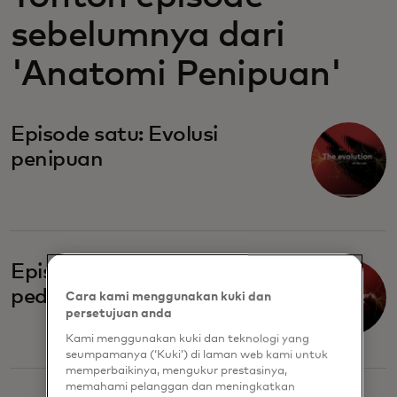
sebelumnya dari
'Anatomi Penipuan'
Episode satu: Evolusi
penipuan
Episode dua: Buku
pedoman penipu
Cara kami menggunakan kuki dan
persetujuan anda
Kami menggunakan kuki dan teknologi yang
seumpamanya (‘Kuki’) di laman web kami untuk
memperbaikinya, mengukur prestasinya,
memahami pelanggan dan meningkatkan