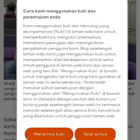
Cara kami menggunakan kuki dan
persetujuan anda
Kami menggunakan kuki dan teknologi yang
seumpamanya (‘Kuki’) di laman web kami untuk
memperbaikinya, mengukur prestasinya,
memahami pelanggan dan meningkatkan
pengalaman pengguna kami. Bagi sesetengah
laman web, kami juga menggunakan Kuki untuk
mempamerkan iklan berdasarkan aktiviti serta
minat pengguna di laman web kami dan laman
web yang lain. Klik 'Menguruskan Kuki' di bawah
untuk mengetahui jenis kuki yang kami gunakan di
laman web ini serta sebabnya. *Anda boleh
Brett Thomson, kiri, dan Vince Haulotte adalah dua pakar cyber
menukar pilihan persetujuan dengan
yang membantu pelanggan Mastercard menangkis serangan
yang terus berkembang di seluruh dunia dari St. Louis Tech Hub
menggunakan alat "Menguruskan Kuki" di bawah
perusahaan. (Kredit foto: Mira Belgrave)
skrin ini (tersedia sebagai pautan dan bukannya
butang pada sesetengah laman web) Ini termasuk
menolak sesetengah atau semua Kuki, kecuali kuki
yang diperlukan untuk penggunaan laman web.
Sebagai contoh, sistem AI memantau penggunaan
kartu kredit wisatawan selama liburannya di Meksiko.
Namun, AI membutuhkan manusia untuk
Menerima kuki
Tolak semua