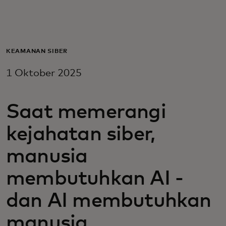
Untuk Anda
Untuk bisnis
KEAMANAN SIBER
1 Oktober 2025
Untuk dunia
Saat memerangi
Untuk inovator
kejahatan siber,
Berita dan tren
manusia
membutuhkan AI -
dan AI membutuhkan
manusia