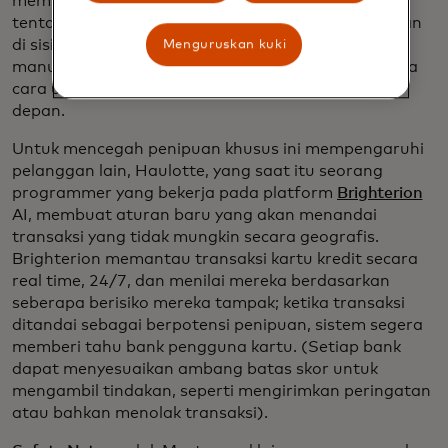
memberitahunya bahwa ada sesuatu yang lucu
tentang dua transaksi yang terjadi secara berurutan
di sisi yang berlawanan, dan AI juga membutuhkan
Menguruskan kuki
manusia untuk menunjukkan kepadanya bagaimana
cara untuk mewaspadai kejadian serupa di masa
depan.
Untuk mencegah penipuan khusus ini mempengaruhi
pelanggan lain, Haulotte, yang saat itu seorang
programmer yang bekerja pada platform
Brighterion
AI, membuat aturan baru yang akan menandai
transaksi yang tidak mungkin secara geografis.
Brighterion memantau transaksi kartu kredit secara
real time, 24/7, dan menilai mereka berdasarkan
seberapa berisiko mereka tampak; ketika transaksi
ditandai sebagai berpotensi penipuan, sistem segera
memberi tahu bank pengguna kartu. (Setiap bank
dapat menyesuaikan ambang batas skor untuk
mengambil tindakan, seperti mengirimkan peringatan
atau bahkan menolak transaksi).