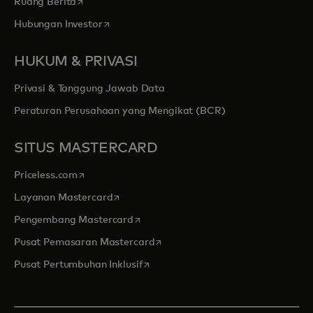
opens in a new tab
Ruang Berita
opens in a new tab
Hubungan Investor
HUKUM & PRIVASI
Privasi & Tanggung Jawab Data
Peraturan Perusahaan yang Mengikat (BCR)
SITUS MASTERCARD
opens in a new tab
Priceless.com
opens in a new tab
Layanan Mastercard
opens in a new tab
Pengembang Mastercard
opens in a new tab
Pusat Pemasaran Mastercard
opens in a new tab
Pusat Pertumbuhan Inklusif