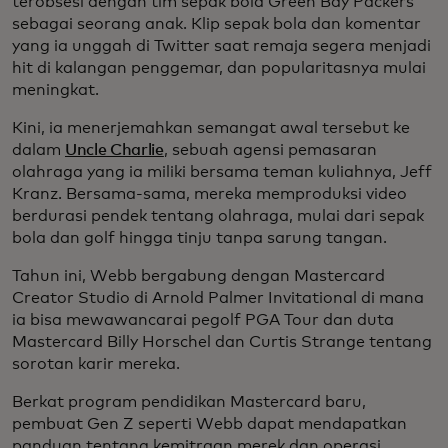
terobsesi dengan tim sepak bola Green Bay Packers
sebagai seorang anak. Klip sepak bola dan komentar
yang ia unggah di Twitter saat remaja segera menjadi
hit di kalangan penggemar, dan popularitasnya mulai
meningkat.
Kini, ia menerjemahkan semangat awal tersebut ke
dalam
Uncle Charlie
, sebuah agensi pemasaran
olahraga yang ia miliki bersama teman kuliahnya, Jeff
Kranz. Bersama-sama, mereka memproduksi video
berdurasi pendek tentang olahraga, mulai dari sepak
bola dan golf hingga tinju tanpa sarung tangan.
Tahun ini, Webb bergabung dengan Mastercard
Creator Studio di Arnold Palmer Invitational di mana
ia bisa mewawancarai pegolf PGA Tour dan duta
Mastercard Billy Horschel dan Curtis Strange tentang
sorotan karir mereka.
Berkat program pendidikan Mastercard baru,
pembuat Gen Z seperti Webb dapat mendapatkan
panduan tentang kemitraan merek dan operasi