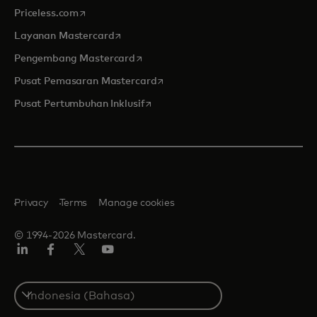
opens in a new tab
Priceless.com
opens in a new tab
Layanan Mastercard
opens in a new tab
Pengembang Mastercard
opens in a new tab
Pusat Pemasaran Mastercard
opens in a new tab
Pusat Pertumbuhan Inklusif
Privacy
Terms
Manage cookies
© 1994-2026 Mastercard.
Linkedin
Facebook
Twitter/X
Youtube
Select
a
country