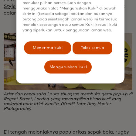
menukar pilihan persetujuan dengan
Style of Our Own
yang mencakup lapangan rumput
menggunakan alat "Menguruskan Kuki" di bawah
dalam ruangan untuk menguji sepatu.
skrin ini (tersedia sebagai pautan dan bukannya
butang pada sesetengah laman web) Ini termasuk
menolak sesetengah atau semua Kuki, kecuali kuki
yang diperlukan untuk penggunaan laman web.
Menerima kuki
Tolak semua
Menguruskan kuki
Atlet dan pengusaha Laura Youngson membuka gerai pop-up di
Regent Street, London, yang menampilkan bisnis kecil yang
melayani para atlet wanita. (Kredit foto: Amy Hunter
Photography)
Di tengah melonjaknya popularitas sepak bola, rugby,