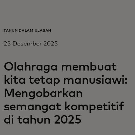
Untuk Anda
Untuk bisnis
TAHUN DALAM ULASAN
23 Desember 2025
Untuk dunia
Olahraga membuat
Untuk inovator
kita tetap manusiawi:
Berita dan tren
Mengobarkan
semangat kompetitif
di tahun 2025