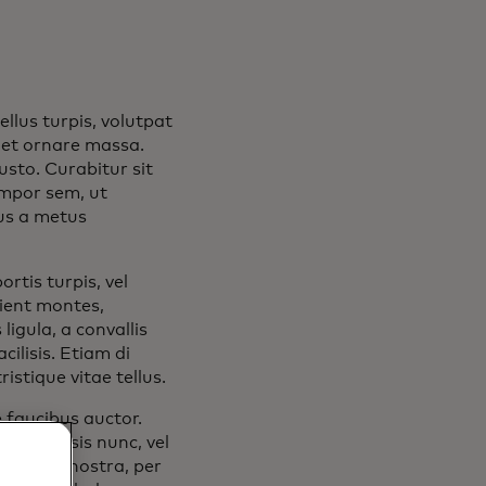
llus turpis, volutpat
eget ornare massa.
usto. Curabitur sit
empor sem, ut
mus a metus
rtis turpis, vel
rient montes,
ligula, a convallis
ilisis. Etiam di
istique vitae tellus.
 faucibus auctor.
t facilisis nunc, vel
 conubia nostra, per