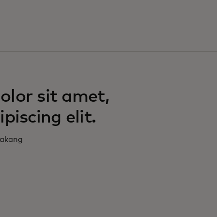
lor sit amet,
piscing elit.
akang