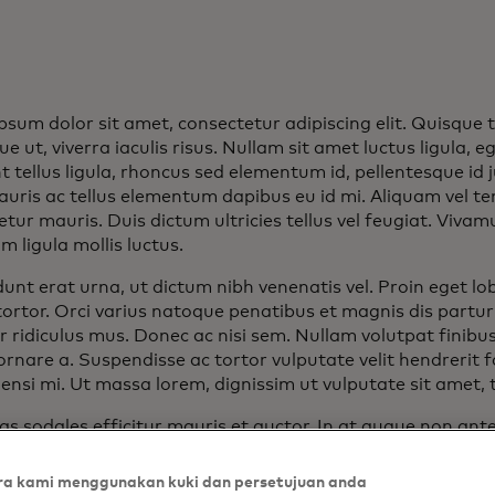
sum dolor sit amet, consectetur adipiscing elit. Quisque te
e ut, viverra iaculis risus. Nullam sit amet luctus ligula, 
 tellus ligula, rhoncus sed elementum id, pellentesque id j
uris ac tellus elementum dapibus eu id mi. Aliquam vel t
tur mauris. Duis dictum ultricies tellus vel feugiat. Viva
 ligula mollis luctus.
dunt erat urna, ut dictum nibh venenatis vel. Proin eget lobo
 tortor. Orci varius natoque penatibus et magnis dis partu
 ridiculus mus. Donec ac nisi sem. Nullam volutpat finibus 
rnare a. Suspendisse ac tortor vulputate velit hendrerit fac
nsi mi. Ut massa lorem, dignissim ut vulputate sit amet, tr
s sodales efficitur mauris et auctor. In at augue non ante
ulla diam, porta quis dapibus ut, rutrum egestas dolor. Ut u
t orci. Kelas aptent taciti sociosqu ad litora torquent per
a kami menggunakan kuki dan persetujuan anda