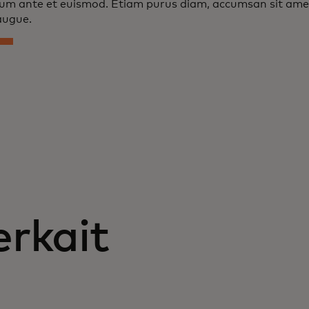
lum ante et euismod. Etiam purus diam, accumsan sit amet 
augue.
erkait