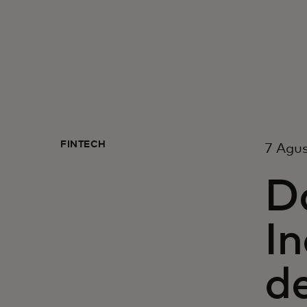
FINTECH
7 Agu
Da
In
d