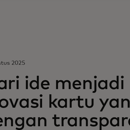
stus 2025
ri ide menjadi 
ovasi kartu ya
engan transpar