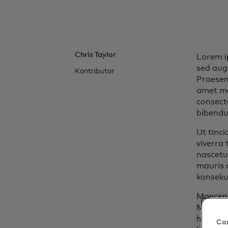
Chris Taylor
Lorem ip
sed augu
Kontributor
Praesent
amet ma
consecte
bibendum
Ut tinci
viverra
nascetur
mauris o
konsekue
Maecena
Mauris n
hendreri
Car