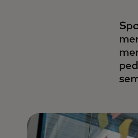
Spo
men
men
ped
sem