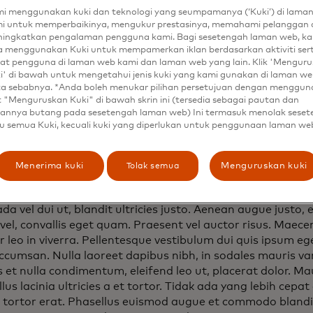
s himenaeos. Vivamus aliquet vestibulum accumsan. Prae
i menggunakan kuki dan teknologi yang seumpamanya (‘Kuki’) di lama
 sodales laoreet. Menangguhkan augue blandit.
i untuk memperbaikinya, mengukur prestasinya, memahami pelanggan 
ingkatkan pengalaman pengguna kami. Bagi sesetengah laman web, ka
cilisis elit a dui maximus bibendum vitae eget nibh. Fusce
a menggunakan Kuki untuk mempamerkan iklan berdasarkan aktiviti ser
trum, ex eget molestie malesuada, leo ligula hendrerit ero
at pengguna di laman web kami dan laman web yang lain. Klik 'Mengur
t nunc. Fusce euismod velit metus, in luctus sapien condim
i' di bawah untuk mengetahui jenis kuki yang kami gunakan di laman web
ta sebabnya. *Anda boleh menukar pilihan persetujuan dengan menggu
ucibus lacus, ut consectetur lacus. Sed sed porttitor nequ
t "Menguruskan Kuki" di bawah skrin ini (tersedia sebagai pautan dan
t, lacus et semper posuere, dolor sem pharetra dolor, eget
annya butang pada sesetengah laman web) Ini termasuk menolak sese
or. Cras consectetur blandit elementum. Etiam aliquam dia
u semua Kuki, kecuali kuki yang diperlukan untuk penggunaan laman we
 velit ultricies. Hadir di vestibulum nisl. Curabitur eu temp
est. Mauris aliquet nibh non faucibus varius. Duis a dignis
Tolak semua
Menerima kuki
Menguruskan kuki
im augue.
ignissim neque sed urna finibus, in malesuada arcu auctor.
a vel dui ut, blandit ultricies justo. Aenean augue justo, 
vel, convallis eget quam. Praesent vel auctor risus. Maec
r leo in viverra. Pellentesque vestibulum dui quis ipsum e
ccumsan. Nulla laoreet dapibus nibh, in sodales mauris var
et nulla condimentum, eleifend leo ut, placerat dolor. Maur
lus lacinia ultricies a et tortor. Tidak ada yang lebih cepat 
 tortor erat. Phasellus euismod augue et commodo blandit