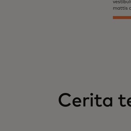
vestibu
mattis 
Cerita t