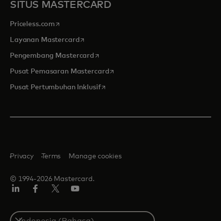
SITUS MASTERCARD
opens in a new tab
Priceless.com
opens in a new tab
Layanan Mastercard
opens in a new tab
Pengembang Mastercard
opens in a new tab
Pusat Pemasaran Mastercard
opens in a new tab
Pusat Pertumbuhan Inklusif
Privacy
Terms
Manage cookies
© 1994-2026 Mastercard.
Linkedin
Facebook
Twitter/X
Youtube
Select