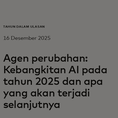
Untuk Anda
Untuk bisnis
TAHUN DALAM ULASAN
16 Desember 2025
Untuk dunia
Agen perubahan:
Untuk inovator
Kebangkitan AI pada
Berita dan tren
tahun 2025 dan apa
yang akan terjadi
selanjutnya