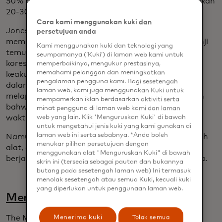
50% prospek yang lebih berkualitas dan menghasilkan
20-30% tingkat konversi yang lebih tinggi.
Cara kami menggunakan kuki dan
Jones juga menggunakan alat bantu AI untuk
persetujuan anda
membuat catatan selama rapat, menjadwalkan janji
Kami menggunakan kuki dan teknologi yang
temu, mengirimkan email massal dan memeriksa
seumpamanya (‘Kuki’) di laman web kami untuk
korespondensinya untuk mengetahui nada dan
memperbaikinya, mengukur prestasinya,
memahami pelanggan dan meningkatkan
keakuratannya. Hal ini meningkatkan efisiensinya
pengalaman pengguna kami. Bagi sesetengah
dalam bekerja, dan dia tidak sendirian: Dia
laman web, kami juga menggunakan Kuki untuk
melaporkan bahwa 78% pemilik bisnis mengatakan
mempamerkan iklan berdasarkan aktiviti serta
bahwa AI telah membantu mereka menghemat
minat pengguna di laman web kami dan laman
web yang lain. Klik 'Menguruskan Kuki' di bawah
waktu.
untuk mengetahui jenis kuki yang kami gunakan di
laman web ini serta sebabnya. *Anda boleh
Namun Jones menekankan bahwa AI adalah sebuah
menukar pilihan persetujuan dengan
alat, dan seperti semua alat lainnya, AI tidak akan
menggunakan alat "Menguruskan Kuki" di bawah
berjalan secara efektif tanpa pengawasan manusia.
skrin ini (tersedia sebagai pautan dan bukannya
butang pada sesetengah laman web) Ini termasuk
menolak sesetengah atau semua Kuki, kecuali kuki
yang diperlukan untuk penggunaan laman web.
Menggunakan AI untuk kebaikan
Menerima kuki
Tolak semua
The Mastercard Center for Inclusive Growth and