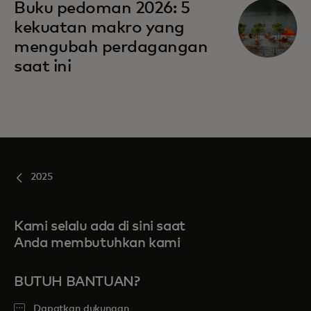
opens in a new tab
Buku pedoman 2026: 5
kekuatan makro yang
mengubah perdagangan
saat ini
2025
Kami selalu ada di sini saat
Anda membutuhkan kami
BUTUH BANTUAN?
Dapatkan dukungan