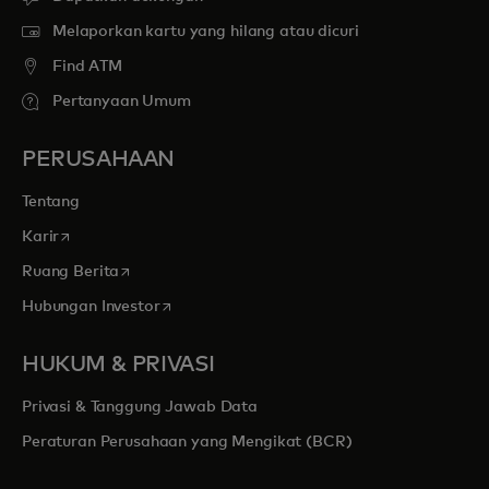
Melaporkan kartu yang hilang atau dicuri
Find ATM
Pertanyaan Umum
PERUSAHAAN
Tentang
opens in a new tab
Karir
opens in a new tab
Ruang Berita
opens in a new tab
Hubungan Investor
HUKUM & PRIVASI
Privasi & Tanggung Jawab Data
Peraturan Perusahaan yang Mengikat (BCR)