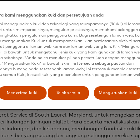
a kami menggunakan kuki dan persetujuan anda
awa ruang rapat ke medan perang dun
i menggunakan kuki dan teknologi yang seumpamanya (‘Kuki’) di lama
i untuk memperbaikinya, mengukur prestasinya, memahami pelanggan 
penyerang siber menyerang, kerusakan yang ditimbulkan 
ingkatkan pengalaman pengguna kami. Bagi sesetengah laman web, ka
n finansial dengan pelaku kriminal dan aktor yang dispon
a menggunakan Kuki untuk mempamerkan iklan berdasarkan aktiviti ser
at pengguna di laman web kami dan laman web yang lain. Klik 'Mengur
a melumpuhkan infrastruktur nasional yang penting. Kar
i' di bawah untuk mengetahui jenis kuki yang kami gunakan di laman web
ruktur AS dimiliki oleh entitas swasta, sektor bisnis mema
ta sebabnya. *Anda boleh menukar pilihan persetujuan dengan menggu
ertahanan sipil. Namun, perusahaan tidak boleh diharap
t "Menguruskan Kuki" di bawah skrin ini (tersedia sebagai pautan dan
api penjahat berteknologi tinggi sendirian. Untuk memb
annya butang pada sesetengah laman web) Ini termasuk menolak sese
u semua Kuki, kecuali kuki yang diperlukan untuk penggunaan laman we
ngi perusahaan mereka - dan sesama warga mereka - dar
astercard membantu mengembangkan kursus pelatihan, 
cademy, bekerja sama dengan mitra di sektor publik dan 
Tolak semua
Menerima kuki
Menguruskan kuki
si pertamanya di bulan Juni, kelompok ini mempertemuka
aan dan pakar pemerintah serta industri di Pusat Pelati
cret Service di South Laurel, Maryland, untuk mengeksplora
erlindungan jaringan digital. Para peserta mendiskusika
 perlindungan, dan ketahanan, membangun fondasi praktik
nan siber yang sedang berlangsung sehingga mereka sia