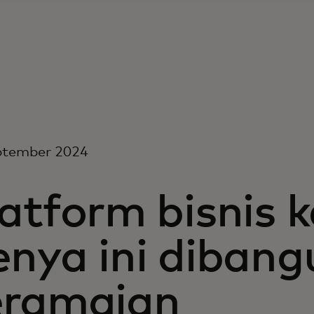
ptember 2024
atform bisnis ke
enya ini dibang
eramaian