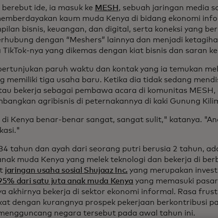
berebut ide, ia masuk ke
MESH
, sebuah jaringan media s
emberdayakan kaum muda Kenya di bidang ekonomi inf
pilan bisnis, keuangan, dan digital, serta koneksi yang b
erhubung dengan “Meshers” lainnya dan menjadi ketagiha
 TikTok-nya yang dikemas dengan kiat bisnis dan saran k
pertunjukan paruh waktu dan kontak yang ia temukan mel
g memiliki tiga usaha baru. Ketika dia tidak sedang mendi
tau bekerja sebagai pembawa acara di komunitas MESH, 
angkan agribisnis di peternakannya di kaki Gunung Kili
i di Kenya benar-benar sangat, sangat sulit," katanya. "
kasi."
 34 tahun dan ayah dari seorang putri berusia 2 tahun, ad
anak muda Kenya yang melek teknologi dan bekerja di ber
t
jaringan usaha sosial Shujaaz Inc.
yang merupakan inves
95% dari satu juta anak muda Kenya
yang memasuki pasar 
a akhirnya bekerja di sektor ekonomi informal. Rasa frus
at dengan kurangnya prospek pekerjaan berkontribusi p
mengguncang negara tersebut pada awal tahun ini.