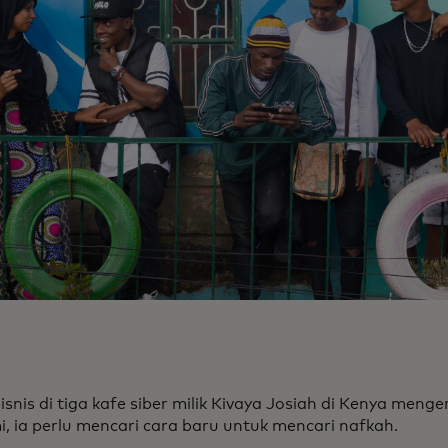
isnis di tiga kafe siber milik Kivaya Josiah di Kenya meng
, ia perlu mencari cara baru untuk mencari nafkah.