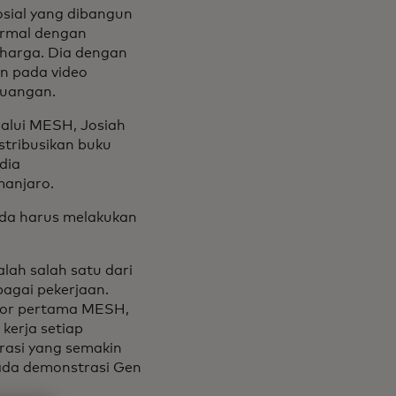
osial yang dibangun
ormal dengan
erharga. Dia dengan
n pada video
euangan.
alui MESH, Josiah
stribusikan buku
dia
manjaro.
Anda harus melakukan
alah salah satu dari
bagai pekerjaan.
tor pertama MESH,
kerja setiap
trasi yang semakin
ada demonstrasi Gen