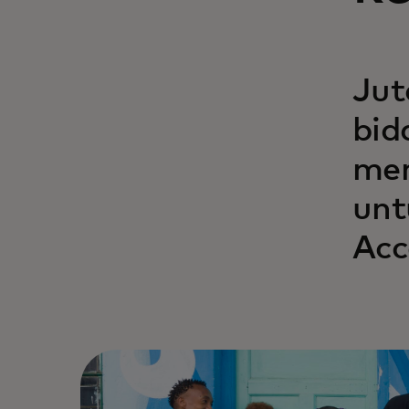
Jut
bid
mer
unt
Acc