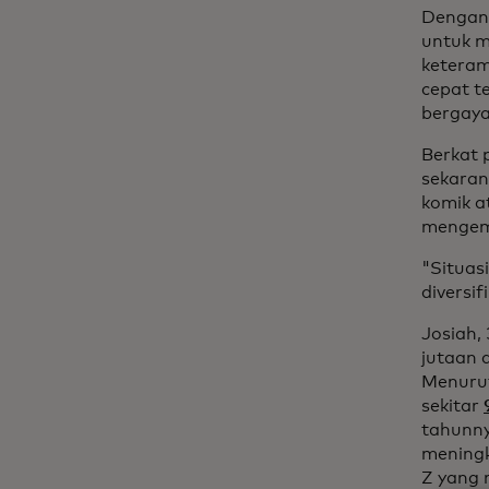
Dengan 
untuk m
keteram
cepat t
bergaya
Berkat 
sekaran
komik a
mengemb
"Situas
diversifi
Josiah,
jutaan 
Menuru
sekitar
tahunny
meningk
Z yang 