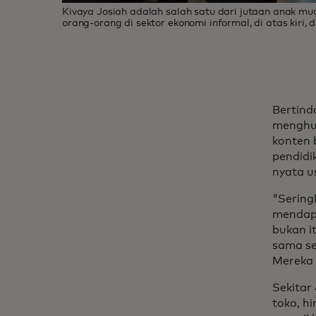
Kivaya Josiah adalah salah satu dari jutaan anak m
orang-orang di sektor ekonomi informal, di atas kiri, 
Bertind
menghub
konten 
pendidi
nyata u
"Sering
mendapa
bukan i
sama se
Mereka 
Sekitar
toko, hi