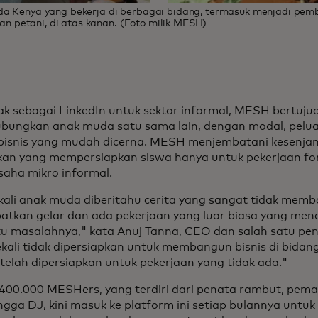
uda Kenya yang bekerja di berbagai bidang, termasuk menjadi pem
dan petani, di atas kanan. (Foto milik MESH)
ak sebagai LinkedIn untuk sektor informal, MESH bertuju
ungkan anak muda satu sama lain, dengan modal, pelu
bisnis yang mudah dicerna. MESH menjembatani kesenja
kan yang mempersiapkan siswa hanya untuk pekerjaan fo
saha mikro informal.
kali anak muda diberitahu cerita yang sangat tidak memb
tkan gelar dan ada pekerjaan yang luar biasa yang mena
tu masalahnya," kata Anuj Tanna, CEO dan salah satu pe
kali tidak dipersiapkan untuk membangun bisnis di bidan
telah dipersiapkan untuk pekerjaan yang tidak ada."
 400.000 MESHers, yang terdiri dari penata rambut, pemas
ngga DJ, kini masuk ke platform ini setiap bulannya untuk 