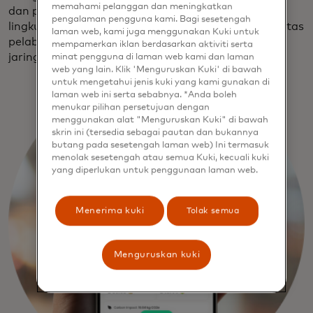
memahami pelanggan dan meningkatkan
dan peritel untuk mengomunikasikan dampak
pengalaman pengguna kami. Bagi sesetengah
lingkungan mereka, ia mulai mempelajari kompleksitas
laman web, kami juga menggunakan Kuki untuk
pelabelan makanan berkarbon dan membangun
mempamerkan iklan berdasarkan aktiviti serta
jaringan kontak.
minat pengguna di laman web kami dan laman
web yang lain. Klik 'Menguruskan Kuki' di bawah
untuk mengetahui jenis kuki yang kami gunakan di
laman web ini serta sebabnya. *Anda boleh
menukar pilihan persetujuan dengan
menggunakan alat "Menguruskan Kuki" di bawah
skrin ini (tersedia sebagai pautan dan bukannya
butang pada sesetengah laman web) Ini termasuk
menolak sesetengah atau semua Kuki, kecuali kuki
yang diperlukan untuk penggunaan laman web.
Menerima kuki
Tolak semua
Menguruskan kuki