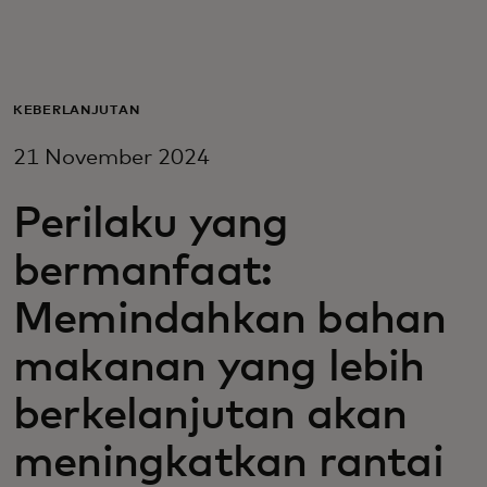
Untuk Anda
Untuk bisnis
KEBERLANJUTAN
21 November 2024
Untuk dunia
Perilaku yang
Untuk inovator
bermanfaat:
Memindahkan bahan
Berita dan tren
makanan yang lebih
berkelanjutan akan
meningkatkan rantai