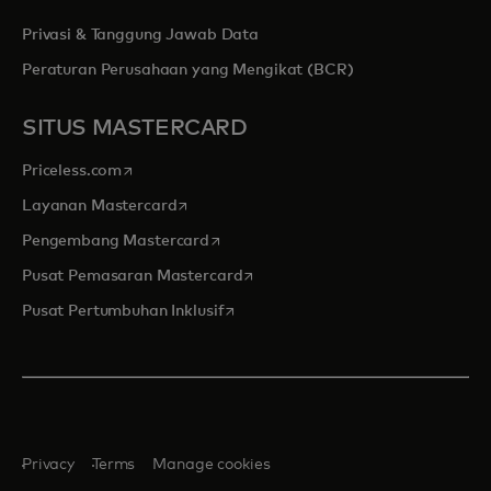
Privasi & Tanggung Jawab Data
Peraturan Perusahaan yang Mengikat (BCR)
SITUS MASTERCARD
opens in a new tab
Priceless.com
opens in a new tab
Layanan Mastercard
opens in a new tab
Pengembang Mastercard
opens in a new tab
Pusat Pemasaran Mastercard
opens in a new tab
Pusat Pertumbuhan Inklusif
Privacy
Terms
Manage cookies