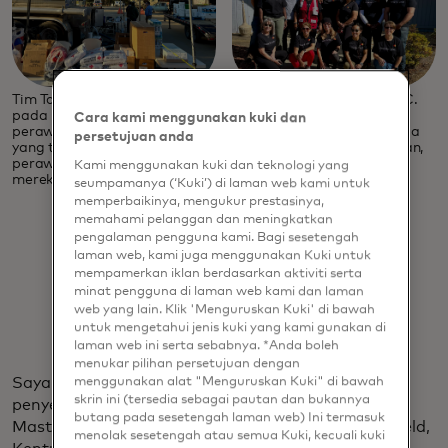
Tim Tanggap Bencana Mastercard terbang ke Asheville, N.C.
pada bulan Oktober untuk membantu membuka pusat
Cara kami menggunakan kuki dan
perawatan masyarakat untuk Palang Merah, di mana warga
persetujuan anda
yang terkena dampak badai dapat menemukan air, makanan,
perawatan medis dan bahkan mandi dan mencuci pakaian
Kami menggunakan kuki dan teknologi yang
mereka.
seumpamanya (‘Kuki’) di laman web kami untuk
memperbaikinya, mengukur prestasinya,
memahami pelanggan dan meningkatkan
pengalaman pengguna kami. Bagi sesetengah
laman web, kami juga menggunakan Kuki untuk
mempamerkan iklan berdasarkan aktiviti serta
minat pengguna di laman web kami dan laman
web yang lain. Klik 'Menguruskan Kuki' di bawah
untuk mengetahui jenis kuki yang kami gunakan di
laman web ini serta sebabnya. *Anda boleh
menukar pilihan persetujuan dengan
Saya sekarang telah berpartisipasi dalam empat
menggunakan alat "Menguruskan Kuki" di bawah
skrin ini (tersedia sebagai pautan dan bukannya
penyebaran Palang Merah nasional dengan tim
butang pada sesetengah laman web) Ini termasuk
Mastercard. Saya membantu masyarakat di Mayfield,
menolak sesetengah atau semua Kuki, kecuali kuki