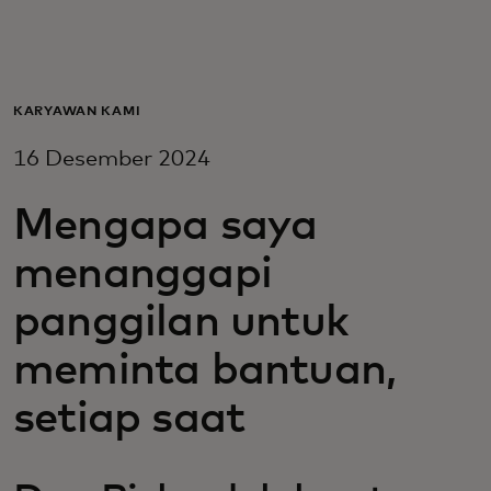
Untuk Anda
Untuk bisnis
KARYAWAN KAMI
16 Desember 2024
Untuk dunia
Mengapa saya
Untuk inovator
menanggapi
panggilan untuk
Berita dan tren
meminta bantuan,
setiap saat