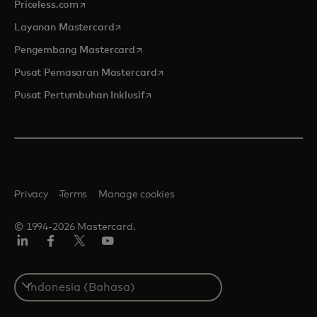
opens in a new tab
Priceless.com
opens in a new tab
Layanan Mastercard
opens in a new tab
Pengembang Mastercard
opens in a new tab
Pusat Pemasaran Mastercard
opens in a new tab
Pusat Pertumbuhan Inklusif
Privacy
Terms
Manage cookies
© 1994-2026 Mastercard.
Linkedin
Facebook
Twitter/X
Youtube
Select
a
country