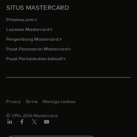
SITUS MASTERCARD
opens in a new tab
Priceless.com
opens in a new tab
Layanan Mastercard
opens in a new tab
Pengembang Mastercard
opens in a new tab
Pusat Pemasaran Mastercard
opens in a new tab
Pusat Pertumbuhan Inklusif
Privacy
Terms
Manage cookies
© 1994-2026 Mastercard.
Linkedin
Facebook
Twitter/X
Youtube