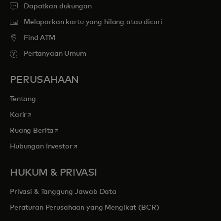
Dapatkan dukungan
Melaporkan kartu yang hilang atau dicuri
Find ATM
Pertanyaan Umum
PERUSAHAAN
Tentang
opens in a new tab
Karir
opens in a new tab
Ruang Berita
opens in a new tab
Hubungan Investor
HUKUM & PRIVASI
Privasi & Tanggung Jawab Data
Peraturan Perusahaan yang Mengikat (BCR)