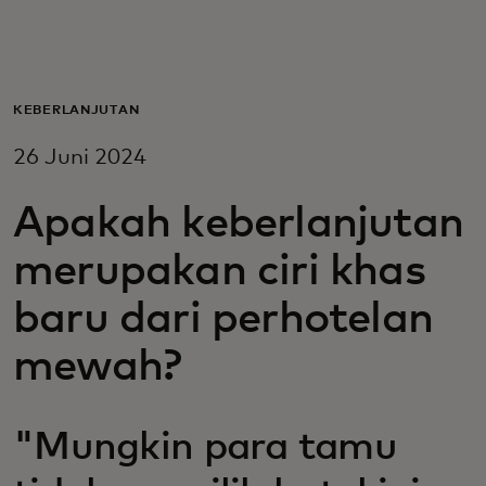
Untuk Anda
Untuk bisnis
KEBERLANJUTAN
26 Juni 2024
Untuk dunia
Apakah keberlanjutan
Untuk inovator
merupakan ciri khas
baru dari perhotelan
Berita dan tren
mewah?
"Mungkin para tamu