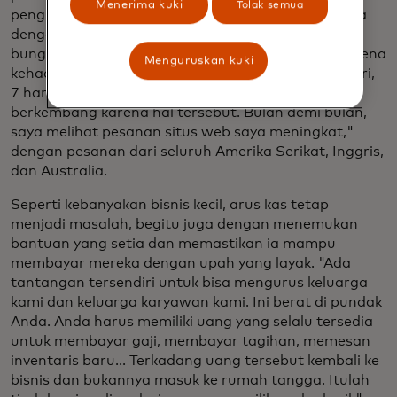
Menerima kuki
Tolak semua
pengiriman perlengkapan sekolah, dan dia bermitra
dengan bisnis lokal lainnya untuk acara bertema
bunga - bisnisnya berkembang pesat terutama karena
Menguruskan kuki
kehadiran digitalnya. "Tempat ini buka 24 jam sehari,
7 hari seminggu," katanya. "Bisnis saya semakin
berkembang karena hal tersebut. Bulan demi bulan,
saya melihat pesanan situs web saya meningkat,"
dengan pesanan dari seluruh Amerika Serikat, Inggris,
dan Australia.
Seperti kebanyakan bisnis kecil, arus kas tetap
menjadi masalah, begitu juga dengan menemukan
bantuan yang setia dan memastikan ia mampu
membayar mereka dengan upah yang layak. "Ada
tantangan tersendiri untuk bisa mengurus keluarga
kami dan keluarga karyawan kami. Ini berat di pundak
Anda. Anda harus memiliki uang yang selalu tersedia
untuk membayar gaji, membayar tagihan, memesan
inventaris baru... Terkadang uang tersebut kembali ke
bisnis dan bukannya masuk ke rumah tangga. Itulah