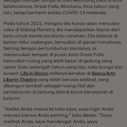
sebagai manajer bunga di toko kelontong lokal di kota
kelahirannya, Great Falls, Montana, lima tahun yang
lalu, tetapi berhenti ketika COVID-19 melanda.
Pada tahun 2021, mengira dia hanya akan mencoba-
coba di bidang floristry, dia mendapatkan lisensi dari
kota untuk membuka bisnis rumahan. Dia bekerja di
kamar tidur cadangan, kemudian di garasi rumahnya.
Seiring dengan pertumbuhan bisnisnya, ia
menemukan tempat di pusat kota Great Falls.
Kemudian ruang yang lebih besar di gedung yang
sama. Satu setengah tahun yang lalu, toko bunga dan
suvenir
Life in Bloom
miliknya berakar di
Beaux Arts
Liberty Theatre
yang telah berusia seabad, yang
dibangun kembali sebagai ruang ritel dan
perkantoran di jantung distrik bisnis bersejarah di
kota ini.
"Ketika Anda masuk ke toko saya, saya ingin Anda
merasa bahwa Anda penting," kata Beeler. "Saya
melihat Anda, saya mendengar Anda, saya