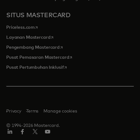
SITUS MASTERCARD
opens in a new tab
Priceless.com
opens in a new tab
Layanan Mastercard
opens in a new tab
Pengembang Mastercard
opens in a new tab
Pusat Pemasaran Mastercard
opens in a new tab
Pusat Pertumbuhan Inklusif
Privacy
Terms
Manage cookies
© 1994-2026 Mastercard.
Linkedin
Facebook
Twitter/X
Youtube