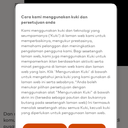
Cara kami menggunakan kuki dan
persetujuan anda
Kami menggunakan kuki dan teknologi yang
seumpamanya (‘Kuki’) di laman web kami untuk
memperbaikinya, mengukur prestasinya,
memahami pelanggan dan meningkatkan
pengalaman pengguna kami. Bagi sesetengah
laman web, kami juga menggunakan Kuki untuk
mempamerkan iklan berdasarkan aktiviti serta
minat pengguna di laman web kami dan laman
web yang lain. Klik 'Menguruskan Kuki' di bawah
untuk mengetahui jenis kuki yang kami gunakan di
laman web ini serta sebabnya. *Anda boleh
menukar pilihan persetujuan dengan
menggunakan alat "Menguruskan Kuki" di bawah
skrin ini (tersedia sebagai pautan dan bukannya
butang pada sesetengah laman web) Ini termasuk
menolak sesetengah atau semua Kuki, kecuali kuki
yang diperlukan untuk penggunaan laman web.
Dan meskipun Beeler mengabdikan diri pada
komunitasnya - toko ini mendukung sekolah dasar di
pusat kota melalui penggalangan dana dan