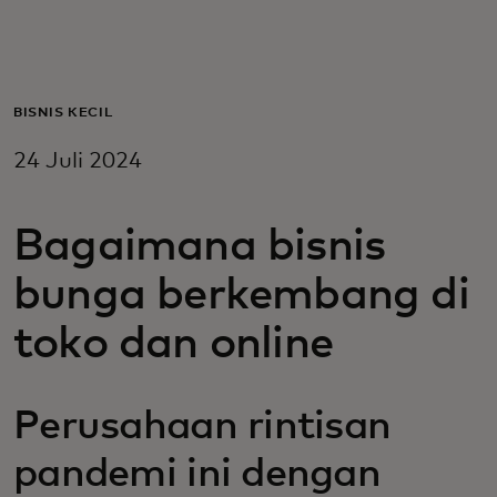
Untuk Anda
Untuk bisnis
BISNIS KECIL
24 Juli 2024
Untuk dunia
Bagaimana bisnis
Untuk inovator
bunga berkembang di
Berita dan tren
toko dan online
Perusahaan rintisan
pandemi ini dengan