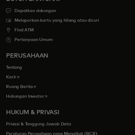
Dapatkan dukungan
Melaporkan kartu yang hilang atau dicuri
Find ATM
Pertanyaan Umum
PERUSAHAAN
Tentang
opens in a new tab
Karir
opens in a new tab
Ruang Berita
opens in a new tab
Hubungan Investor
HUKUM & PRIVASI
Privasi & Tanggung Jawab Data
Peraturan Perusahaan yang Mengikat (BCR)