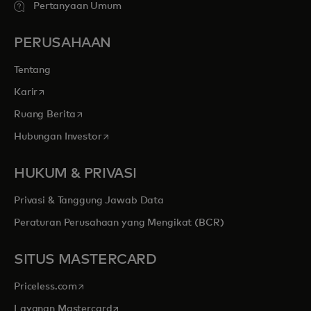
Pertanyaan Umum
PERUSAHAAN
Tentang
opens in a new tab
Karir
opens in a new tab
Ruang Berita
opens in a new tab
Hubungan Investor
HUKUM & PRIVASI
Privasi & Tanggung Jawab Data
Peraturan Perusahaan yang Mengikat (BCR)
SITUS MASTERCARD
opens in a new tab
Priceless.com
opens in a new tab
Layanan Mastercard