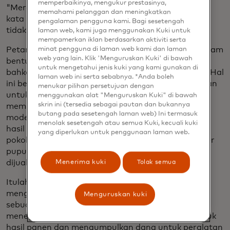
memperbaikinya, mengukur prestasinya,
"Mereka memberi Anda setengah dari nilai pasar,"
memahami pelanggan dan meningkatkan
kata Salim. "Anda selalu membutuhkan uang, dan
pengalaman pengguna kami. Bagi sesetengah
tidak ada tempat lain yang bisa Anda pinjam."
laman web, kami juga menggunakan Kuki untuk
mempamerkan iklan berdasarkan aktiviti serta
Petani seperti Salim dibayar hampir seluruhnya dalam
minat pengguna di laman web kami dan laman
web yang lain. Klik 'Menguruskan Kuki' di bawah
bentuk tunai, dan hanya menyisakan sedikit atau
untuk mengetahui jenis kuki yang kami gunakan di
bahkan tidak ada sejarah keuangan yang tercatat. Hal
laman web ini serta sebabnya. *Anda boleh
ini berarti mereka tidak dapat memperoleh pinjaman
menukar pilihan persetujuan dengan
untuk biaya modal yang dapat membantu mereka
menggunakan alat "Menguruskan Kuki" di bawah
skrin ini (tersedia sebagai pautan dan bukannya
membangun stabilitas keuangan: sistem irigasi
butang pada sesetengah laman web) Ini termasuk
modern, misalnya, atau gudang untuk menyimpan
menolak sesetengah atau semua Kuki, kecuali kuki
hasil panen. Sulit untuk mendapatkan kebutuhan
yang diperlukan untuk penggunaan laman web.
pokok, karena tengkulak yang sama menjadi sumber
pupuk dan benih - biasanya berkualitas buruk dan
dijual dengan harga tinggi.
Menerima kuki
Tolak semua
Itulah sebabnya pada tahun 2011 Salim
mengorganisir para petani di desanya ke dalam
Menguruskan kuki
sebuah koperasi bernama Nabigingo, yang
menegosiasikan pembayaran yang lebih tinggi untuk
hasil panen dan mengumpulkan dana untuk peralatan