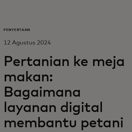
Untuk Anda
Untuk bisnis
PENYERTAAN
12 Agustus 2024
Untuk dunia
Pertanian ke meja
Untuk inovator
makan:
Berita dan tren
Bagaimana
layanan digital
membantu petani