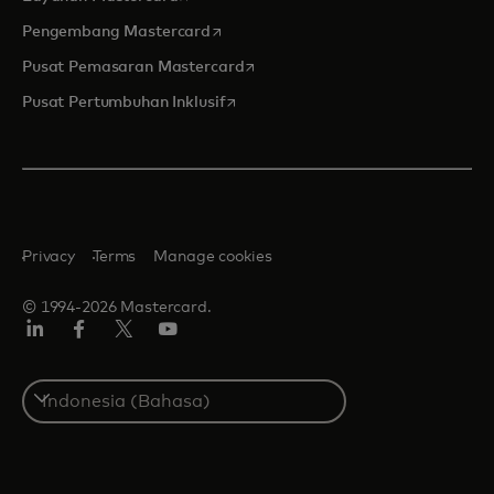
opens in a new tab
Pengembang Mastercard
opens in a new tab
Pusat Pemasaran Mastercard
opens in a new tab
Pusat Pertumbuhan Inklusif
Privacy
Terms
Manage cookies
© 1994-2026 Mastercard.
Linkedin
Facebook
Twitter/X
Youtube
Select
a
country