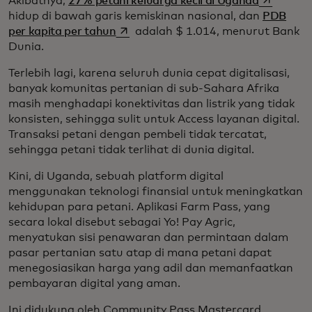
Akibatnya,
27% petani keluarga kecil di Uganda
hidup di bawah garis kemiskinan nasional, dan
PDB
opens in a new tab
per kapita per tahun
adalah $ 1.014, menurut Bank
Dunia.
Terlebih lagi, karena seluruh dunia cepat digitalisasi,
banyak komunitas pertanian di sub-Sahara Afrika
masih menghadapi konektivitas dan listrik yang tidak
konsisten, sehingga sulit untuk Access layanan digital.
Transaksi petani dengan pembeli tidak tercatat,
sehingga petani tidak terlihat di dunia digital.
Kini, di Uganda, sebuah platform digital
menggunakan teknologi finansial untuk meningkatkan
kehidupan para petani. Aplikasi Farm Pass, yang
secara lokal disebut sebagai Yo! Pay Agric,
menyatukan sisi penawaran dan permintaan dalam
pasar pertanian satu atap di mana petani dapat
menegosiasikan harga yang adil dan memanfaatkan
pembayaran digital yang aman.
Ini didukung oleh Community Pass Mastercard,