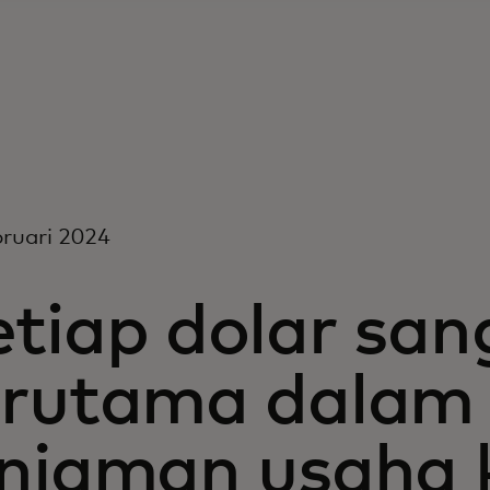
ruari 2024
tiap dolar sang
erutama dalam 
injaman usaha k