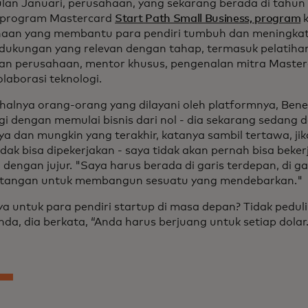
lan Januari, perusahaan, yang sekarang berada di tahun 
program Mastercard
Start Path Small Business, program
k
aan yang membantu para pendiri tumbuh dan meningkat
 dukungan yang relevan dengan tahap, termasuk pelatiha
an perusahaan, mentor khusus, pengenalan mitra Master
olaborasi teknologi.
 halnya orang-orang yang dilayani oleh platformnya, Beneg
agi dengan memulai bisnis dari nol - dia sekarang sedang
a dan mungkin yang terakhir, katanya sambil tertawa, jika
idak bisa dipekerjakan - saya tidak akan pernah bisa beker
 dengan jujur. "Saya harus berada di garis terdepan, di ga
ntangan untuk membangun sesuatu yang mendebarkan."
a untuk para pendiri startup di masa depan? Tidak pedul
Anda, dia berkata, “Anda harus berjuang untuk setiap dolar