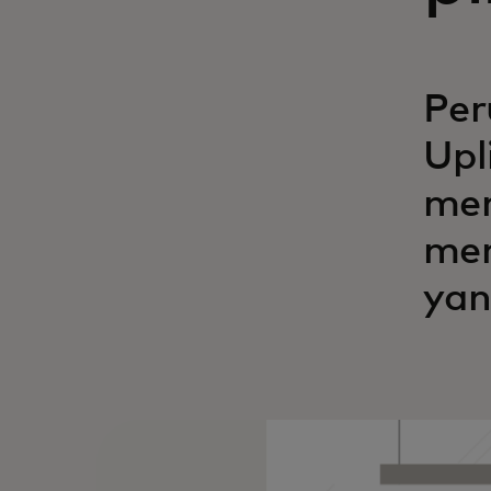
Per
Upl
mem
mem
yan