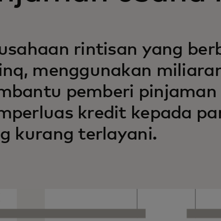
usahaan rintisan yang berb
inq, menggunakan miliaran
bantu pemberi pinjaman d
perluas kredit kepada p
g kurang terlayani.