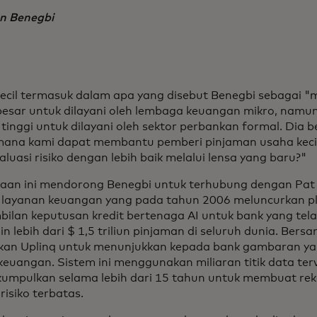
n Benegbi
ecil termasuk dalam apa yang disebut Benegbi sebagai "m
 besar untuk dilayani oleh lembaga keuangan mikro, namun 
o tinggi untuk dilayani oleh sektor perbankan formal. Dia 
ana kami dapat membantu pemberi pinjaman usaha kecil
luasi risiko dengan lebih baik melalui lensa yang baru?"
aan ini mendorong Benegbi untuk terhubung dengan Pat R
 layanan keuangan yang pada tahun 2006 meluncurkan p
ilan keputusan kredit bertenaga AI untuk bank yang tel
n lebih dari $ 1,5 triliun pinjaman di seluruh dunia. Be
kan Uplinq untuk menunjukkan kepada bank gambaran yang
keuangan. Sistem ini menggunakan miliaran titik data terva
kumpulkan selama lebih dari 15 tahun untuk membuat re
risiko terbatas.