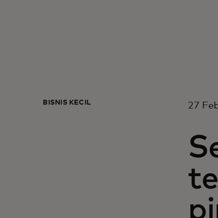
BISNIS KECIL
27 Feb
Se
t
p