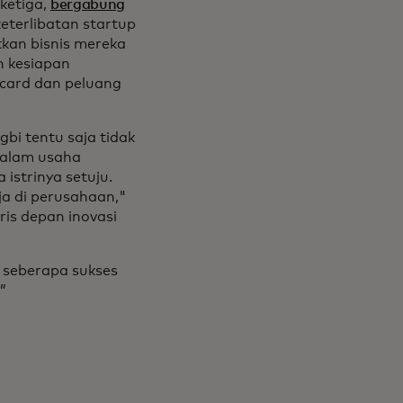
ketiga,
bergabung
eterlibatan startup
kan bisnis mereka
n kesiapan
card dan peluang
bi tentu saja tidak
 dalam usaha
 istrinya setuju.
ja di perusahaan,"
ris depan inovasi
i seberapa sukses
.”