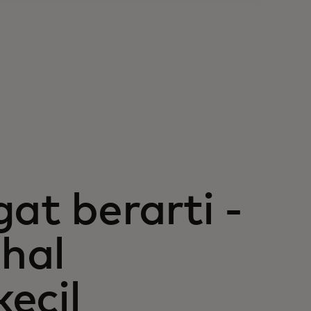
at berarti -
hal
ecil