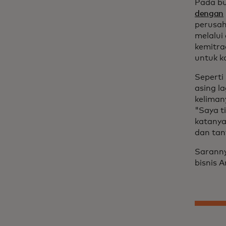
Pada bu
dengan
perusah
melalui
kemitra
untuk k
Seperti
asing l
kelimany
"Saya t
katanya
dan ta
Saranny
bisnis 