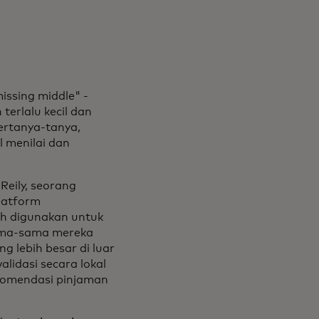
issing middle" -
terlalu kecil dan
bertanya-tanya,
 menilai dan
eily, seorang
latform
ah digunakan untuk
rsama-sama mereka
 lebih besar di luar
lidasi secara lokal
komendasi pinjaman