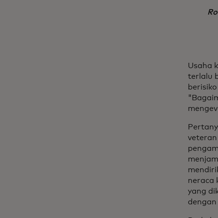
Ro
Usaha k
terlalu
berisik
"Bagaim
mengeva
Pertany
veteran
pengamb
menjami
mendiri
neraca 
yang di
dengan 