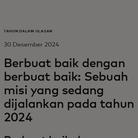
Untuk Anda
Untuk bisnis
TAHUN DALAM ULASAN
30 Desember 2024
Untuk dunia
Berbuat baik dengan
Untuk inovator
berbuat baik: Sebuah
misi yang sedang
Berita dan tren
dijalankan pada tahun
2024