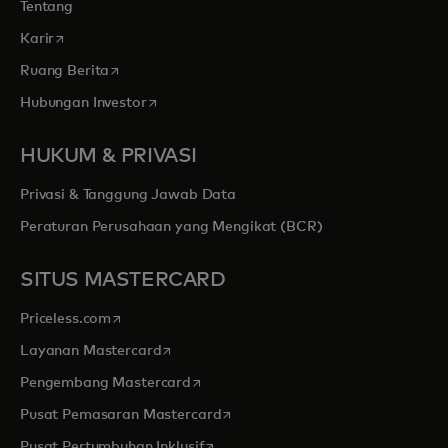
Tentang
opens in a new tab
Karir
opens in a new tab
Ruang Berita
opens in a new tab
Hubungan Investor
HUKUM & PRIVASI
Privasi & Tanggung Jawab Data
Peraturan Perusahaan yang Mengikat (BCR)
SITUS MASTERCARD
opens in a new tab
Priceless.com
opens in a new tab
Layanan Mastercard
opens in a new tab
Pengembang Mastercard
opens in a new tab
Pusat Pemasaran Mastercard
opens in a new tab
Pusat Pertumbuhan Inklusif