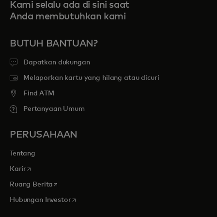
Kami selalu ada di sini saat
Anda membutuhkan kami
BUTUH BANTUAN?
Dapatkan dukungan
Melaporkan kartu yang hilang atau dicuri
Find ATM
Pertanyaan Umum
PERUSAHAAN
Tentang
opens in a new tab
Karir
opens in a new tab
Ruang Berita
opens in a new tab
Hubungan Investor