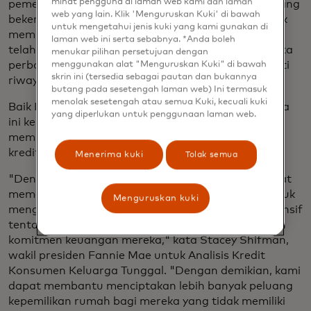
minat pengguna di laman web kami dan laman
pemerintah seperti Fannie Mae dan Freddie Mac yang
web yang lain. Klik 'Menguruskan Kuki' di bawah
bekerja sama dengan para pemberi pinjaman untuk
untuk mengetahui jenis kuki yang kami gunakan di
membantu para peminjam mendapatkan hipotek,
laman web ini serta sebabnya. *Anda boleh
telah mengizinkan mereka untuk menggunakan data
menukar pilihan persetujuan dengan
perbankan terbuka yang baru dan lebih baik, seperti
menggunakan alat "Menguruskan Kuki" di bawah
skrin ini (tersedia sebagai pautan dan bukannya
riwayat sewa dan arus kas yang positif.
butang pada sesetengah laman web) Ini termasuk
menolak sesetengah atau semua Kuki, kecuali kuki
Baik Fannie Mae dan Freddie Mac menerapkan data
yang diperlukan untuk penggunaan laman web.
ini ke sistem penjaminan masing-masing untuk
membantu pemberi pinjaman memperluas akses
kredit.
Menerima kuki
Tolak semua
"Dengan munculnya perbankan terbuka, kami dapat
memanfaatkan data yang diberikan konsumen untuk
Menguruskan kuki
mengembangkan pandangan yang lebih komprehensif
tentang bagaimana peminjam mengelola uang dan
komitmen keuangan mereka," kata Stacey Shifman,
wakil presiden Fannie Mae untuk Analisis Kredit
Konsumen Keluarga Tunggal. "Dengan demikian, kami
dapat membantu menciptakan lebih banyak peluang
kepemilikan rumah bagi mereka yang tidak memiliki