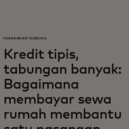
Untuk Anda
Untuk bisnis
PERBANKAN TERBUKA
Untuk dunia
Kredit tipis,
tabungan banyak:
Untuk inovator
Bagaimana
Berita dan tren
membayar sewa
rumah membantu